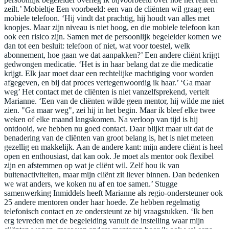
zeilt.’ Mobieltje Een voorbeeld: een van de cliënten wil graag een
mobiele telefoon. ‘Hij vindt dat prachtig, hij houdt van alles met
knopjes. Maar zijn niveau is niet hoog, en die mobiele telefoon kan
ook een risico zijn. Samen met de persoonlijk begeleider komen we
dan tot een besluit: telefoon of niet, wat voor toestel, welk
abonnement, hoe gaan we dat aanpakken?’ Een andere cliënt krijgt
gedwongen medicatie. ‘Het is in haar belang dat ze die medicatie
krijgt. Elk jaar moet daar een rechtelijke machtiging voor worden
afgegeven, en bij dat proces vertegenwoordig ik haar.’ ‘Ga maar
weg’ Het contact met de cliënten is niet vanzelfsprekend, vertelt
Marianne. ‘Een van de cliënten wilde geen mentor, hij wilde me niet
zien. "Ga maar weg", zei hij in het begin. Maar ik bleef elke twee
weken of elke maand langskomen. Na verloop van tijd is hij
ontdooid, we hebben nu goed contact. Daar blijkt maar uit dat de
benadering van de cliënten van groot belang is, het is niet meteen
gezellig en makkelijk. Aan de andere kant: mijn andere cliënt is heel
open en enthousiast, dat kan ook. Je moet als mentor ook flexibel
zijn en afstemmen op wat je cliënt wil. Zelf hou ik van
buitenactiviteiten, maar mijn cliënt zit liever binnen. Dan bedenken
we wat anders, we koken nu af en toe samen.’ Stugge
samenwerking Inmiddels heeft Marianne als regio-ondersteuner ook
25 andere mentoren onder haar hoede. Ze hebben regelmatig
telefonisch contact en ze ondersteunt ze bij vraagstukken. ‘Ik ben
erg tevreden met de begeleiding vanuit de instelling waar mijn