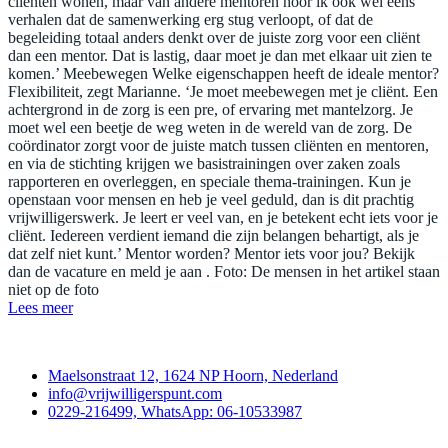
cliënten wonen, maar van andere mentoren hoor ik ook wel eens
verhalen dat de samenwerking erg stug verloopt, of dat de
begeleiding totaal anders denkt over de juiste zorg voor een cliënt
dan een mentor. Dat is lastig, daar moet je dan met elkaar uit zien te
komen.’ Meebewegen Welke eigenschappen heeft de ideale mentor?
Flexibiliteit, zegt Marianne. ‘Je moet meebewegen met je cliënt. Een
achtergrond in de zorg is een pre, of ervaring met mantelzorg. Je
moet wel een beetje de weg weten in de wereld van de zorg. De
coördinator zorgt voor de juiste match tussen cliënten en mentoren,
en via de stichting krijgen we basistrainingen over zaken zoals
rapporteren en overleggen, en speciale thema-trainingen. Kun je
openstaan voor mensen en heb je veel geduld, dan is dit prachtig
vrijwilligerswerk. Je leert er veel van, en je betekent echt iets voor je
cliënt. Iedereen verdient iemand die zijn belangen behartigt, als je
dat zelf niet kunt.’ Mentor worden? Mentor iets voor jou? Bekijk
dan de vacature en meld je aan . Foto: De mensen in het artikel staan
niet op de foto
Lees meer
Contact
Maelsonstraat 12, 1624 NP Hoorn, Nederland
info@vrijwilligerspunt.com
0229-216499, WhatsApp: 06-10533987
Vrijwilligerspunt