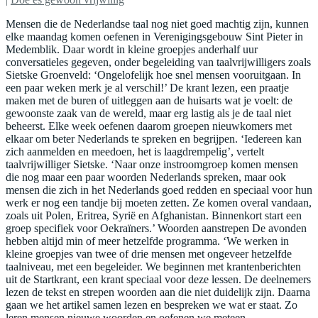
Mensen die de Nederlandse taal nog niet goed machtig zijn, kunnen
elke maandag komen oefenen in Verenigingsgebouw Sint Pieter in
Medemblik. Daar wordt in kleine groepjes anderhalf uur
conversatieles gegeven, onder begeleiding van taalvrijwilligers zoals
Sietske Groenveld: ‘Ongelofelijk hoe snel mensen vooruitgaan. In
een paar weken merk je al verschil!’ De krant lezen, een praatje
maken met de buren of uitleggen aan de huisarts wat je voelt: de
gewoonste zaak van de wereld, maar erg lastig als je de taal niet
beheerst. Elke week oefenen daarom groepen nieuwkomers met
elkaar om beter Nederlands te spreken en begrijpen. ‘Iedereen kan
zich aanmelden en meedoen, het is laagdrempelig’, vertelt
taalvrijwilliger Sietske. ‘Naar onze instroomgroep komen mensen
die nog maar een paar woorden Nederlands spreken, maar ook
mensen die zich in het Nederlands goed redden en speciaal voor hun
werk er nog een tandje bij moeten zetten. Ze komen overal vandaan,
zoals uit Polen, Eritrea, Syrië en Afghanistan. Binnenkort start een
groep specifiek voor Oekraïners.’ Woorden aanstrepen De avonden
hebben altijd min of meer hetzelfde programma. ‘We werken in
kleine groepjes van twee of drie mensen met ongeveer hetzelfde
taalniveau, met een begeleider. We beginnen met krantenberichten
uit de Startkrant, een krant speciaal voor deze lessen. De deelnemers
lezen de tekst en strepen woorden aan die niet duidelijk zijn. Daarna
gaan we het artikel samen lezen en bespreken we wat er staat. Zo
leren mensen nieuwe woorden en oefenen we meteen