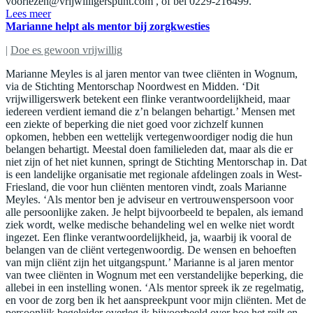
voorlezen@vrijwilligerspunt.com
, of bel 0229-216499.
Lees meer
Marianne helpt als mentor bij zorgkwesties
|
Doe es gewoon vrijwillig
Marianne Meyles is al jaren mentor van twee cliënten in Wognum,
via de Stichting Mentorschap Noordwest en Midden. ‘Dit
vrijwilligerswerk betekent een flinke verantwoordelijkheid, maar
iedereen verdient iemand die z’n belangen behartigt.’ Mensen met
een ziekte of beperking die niet goed voor zichzelf kunnen
opkomen, hebben een wettelijk vertegenwoordiger nodig die hun
belangen behartigt. Meestal doen familieleden dat, maar als die er
niet zijn of het niet kunnen, springt de Stichting Mentorschap in. Dat
is een landelijke organisatie met regionale afdelingen zoals in West-
Friesland, die voor hun cliënten mentoren vindt, zoals Marianne
Meyles. ‘Als mentor ben je adviseur en vertrouwenspersoon voor
alle persoonlijke zaken. Je helpt bijvoorbeeld te bepalen, als iemand
ziek wordt, welke medische behandeling wel en welke niet wordt
ingezet. Een flinke verantwoordelijkheid, ja, waarbij ik vooral de
belangen van de cliënt vertegenwoordig. De wensen en behoeften
van mijn cliënt zijn het uitgangspunt.’ Marianne is al jaren mentor
van twee cliënten in Wognum met een verstandelijke beperking, die
allebei in een instelling wonen. ‘Als mentor spreek ik ze regelmatig,
en voor de zorg ben ik het aanspreekpunt voor mijn cliënten. Met de
persoonlijk begeleider overleg ik bijvoorbeeld over hoe het reilt en