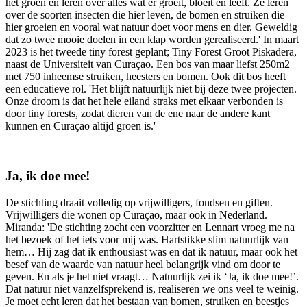
het groen en leren over alles wat er groeit, bloeit en leeft. Ze leren
over de soorten insecten die hier leven, de bomen en struiken die
hier groeien en vooral wat natuur doet voor mens en dier. Geweldig
dat zo twee mooie doelen in een klap worden gerealiseerd.' In maart
2023 is het tweede tiny forest geplant; Tiny Forest Groot Piskadera,
naast de Universiteit van Curaçao. Een bos van maar liefst 250m2
met 750 inheemse struiken, heesters en bomen. Ook dit bos heeft
een educatieve rol. 'Het blijft natuurlijk niet bij deze twee projecten.
Onze droom is dat het hele eiland straks met elkaar verbonden is
door tiny forests, zodat dieren van de ene naar de andere kant
kunnen en Curaçao altijd groen is.'
Ja, ik doe mee!
De stichting draait volledig op vrijwilligers, fondsen en giften.
Vrijwilligers die wonen op Curaçao, maar ook in Nederland.
Miranda: 'De stichting zocht een voorzitter en Lennart vroeg me na
het bezoek of het iets voor mij was. Hartstikke slim natuurlijk van
hem… Hij zag dat ik enthousiast was en dat ik natuur, maar ook het
besef van de waarde van natuur heel belangrijk vind om door te
geven. En als je het niet vraagt… Natuurlijk zei ik ‘Ja, ik doe mee!’.
Dat natuur niet vanzelfsprekend is, realiseren we ons veel te weinig.
Je moet echt leren dat het bestaan van bomen, struiken en beestjes