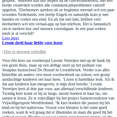
gesprek.’ Iedereen kan dus helpen bij de conversatielessen, met een
beetje creativiteit worden alle communicatieproblemen vanzelf
opgelost. ‘Deelnemers spreken als ze beginnen meestal wel een paar
woorden Nederlands, een beetje Engels en natuurlijk kom je met
handen en voeten een eind. En als dat niet lukt, hebben veel
deelnemers wel een vertaal-app op hun telefoon. Het is fantastisch
om te merken hoe snel mensen vooruitgaan. In een paar weken
merk je al verschil!’
Lees meer
Leonie deelt haar liefde voor lezen
|
Doe es gewoon vrijwillig
Voor één keer zat voorleesjuf Leonie Verreijen niet op de bank bij
een gezin thuis, maar op een deftige stoel op het podium van
Jenaplan basisschool De Hussel in Grootebroek. Verder was alles
hetzelfde als anders: een mooi voorleesboek op schoot, een groep
aandachtige kinderen om haar heen. ‘Lezen is hartstikke leuk. Als ik
dat aan kinderen kan meegeven, is mijn doel bereikt.’ Leonie
Verreijen leest al drie jaar voor, aan allemaal verschillende kinderen.
Twintig keer komt ze bij ze langs, mooie boeken in haar tas, om
samen te lezen. Ze is vrijwilliger bij het project Samenvoorlezen van
Vrijwilligerspunt Westfriesland. ‘Ik kies boeken die passen bij het
kind en bij het taalniveau. Vooral voor kleuters is het soms goed
zoeken, want ik wil graag dat er illustraties in staan die goed bij het
verhaal passen. Plaatjes waar we samen over kunnen praten, en die