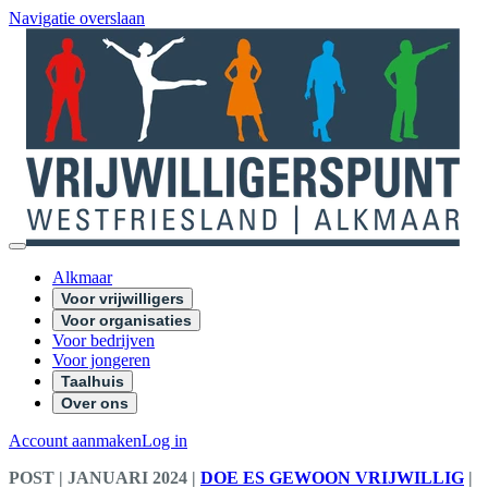
Navigatie overslaan
Alkmaar
Voor vrijwilligers
Voor organisaties
Voor bedrijven
Voor jongeren
Taalhuis
Over ons
Account aanmaken
Log in
POST
| JANUARI 2024
|
DOE ES GEWOON VRIJWILLIG
|