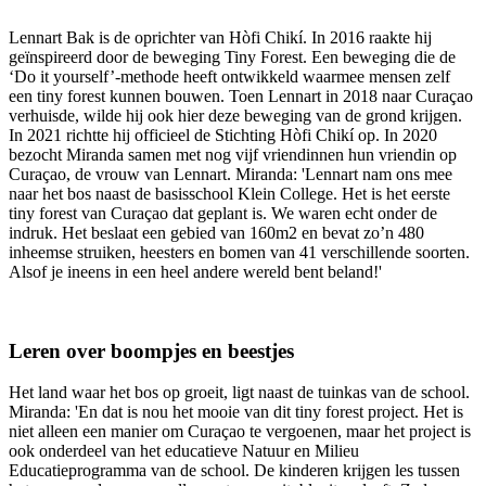
Lennart Bak is de oprichter van Hòfi Chikí. In 2016 raakte hij
geïnspireerd door de beweging Tiny Forest. Een beweging die de
‘Do it yourself’-methode heeft ontwikkeld waarmee mensen zelf
een tiny forest kunnen bouwen. Toen Lennart in 2018 naar Curaçao
verhuisde, wilde hij ook hier deze beweging van de grond krijgen.
In 2021 richtte hij officieel de Stichting Hòfi Chikí op. In 2020
bezocht Miranda samen met nog vijf vriendinnen hun vriendin op
Curaçao, de vrouw van Lennart. Miranda: 'Lennart nam ons mee
naar het bos naast de basisschool Klein College. Het is het eerste
tiny forest van Curaçao dat geplant is. We waren echt onder de
indruk. Het beslaat een gebied van 160m2 en bevat zo’n 480
inheemse struiken, heesters en bomen van 41 verschillende soorten.
Alsof je ineens in een heel andere wereld bent beland!'
Leren over boompjes en beestjes
Het land waar het bos op groeit, ligt naast de tuinkas van de school.
Miranda: 'En dat is nou het mooie van dit tiny forest project. Het is
niet alleen een manier om Curaçao te vergoenen, maar het project is
ook onderdeel van het educatieve Natuur en Milieu
Educatieprogramma van de school. De kinderen krijgen les tussen