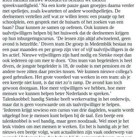
spreekvaardigheid.’ Na een korte pauze gaan groepjes daarna verder
met spelletjes, zoals kwartetten of andere woordspelletjes. De
deelnemers vertellen zelf wat ze willen leren: een praatje op het
schoolplein, een gesprek met de huisarts of het zoeken van een
baan? Daar kunnen ze samen op oefenen. Ook kunnen de
taalvrijwilligers helpen bij het huiswerk dat de deelnemers krijgen
op hun inburgeringscursus. ‘De lessen zijn altijd afwisselend, geen
avond is hetzelfde.’ Divers team De groep in Medemblik bestaat nu
een paar maanden en per groep zijn vier of vijf taalvrijwilligers in de
les actief. Nieuwe vrijwilligers zijn hard nodig en Sietske roept dan
ook iedereen op om mee te doen. ‘Ons team van begeleiders is heel
divers, de jongste begeleider is 18, de oudste is met pensioen en de
andere twee zitten daar precies tussen. We kunnen nieuwe collega’s
goed gebruiken. Het grote voordeel van werken in een team: als je
een keertje niet kunt, is dat niet zo’n ramp. De avond kan toch
gewoon doorgaan. Hoe meer vrijwilligers we hebben, hoe meer
mensen we kunnen helpen beter Nederlands te spreken.’
Talenknobbel: handig Sietske heeft werkervaring in het onderwijs,
maar dat is geen voorwaarde om als taalvrijwilliger te helpen.
‘Iedereen krijgt sowieso een cursus van drie dagdelen, waarin wordt
uitgelegd hoe je mensen kunt helpen bij de taal. Een beetje een
talenknobbel is wel handig, maar geen noodzaak. Wel moet je het
leuk vinden om met mensen te werken. En het is handig als je het
nieuws een beetje volgt, want actualiteiten zijn vaak onderwerp van