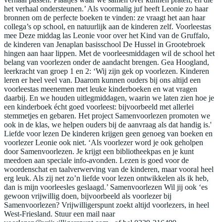
het verhaal ondersteunen.’ Als voormalig juf heeft Leonie zo haar
bronnen om de perfecte boeken te vinden: ze vraagt het aan haar
collega’s op school, en natuurlijk aan de kinderen zelf. Voorleestas
mee Deze middag las Leonie voor over het Kind van de Gruffalo,
de kinderen van Jenaplan basisschool De Hussel in Grootebroek
hingen aan haar lippen. Met de voorleesmiddagen wil de school het
belang van voorlezen onder de aandacht brengen. Gea Hoogland,
leerkracht van groep 1 en 2: ‘Wij zijn gek op voorlezen. Kinderen
leren er heel veel van. Daarom kunnen ouders bij ons altijd een
voorleestas meenemen met leuke kinderboeken en wat vragen
daarbij. En we houden uitlegmiddagen, waarin we laten zien hoe je
een kinderboek écht goed voorleest: bijvoorbeeld met allerlei
stemmetjes en gebaren. Het project Samenvoorlezen promoten we
ook in de klas, we helpen ouders bij de aanvraag als dat handig is.'
Liefde voor lezen De kinderen krijgen geen genoeg van boeken en
voorlezer Leonie ook niet. ‘Als voorlezer word je ook geholpen
door Samenvoorlezen. Je krijgt een bibliotheekpas en je kunt
meedoen aan speciale info-avonden. Lezen is goed voor de
woordenschat en taalverwerving van de kinderen, maar vooral heel
erg leuk. Als zij net zo’n liefde voor lezen ontwikkelen als ik heb,
dan is mijn voorleesles geslaagd.’ Samenvoorlezen Wil jij ook ‘es
gewoon vrijwillig doen, bijvoorbeeld als voorlezer bij
Samenvoorlezen? Vrijwilligerspunt zoekt altijd voorlezers, in heel
West-Friesland. Stuur een mail naar