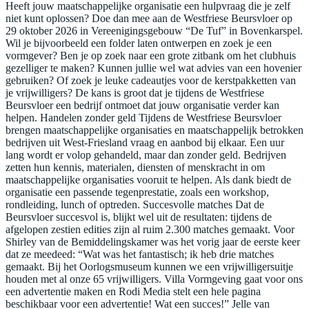
Heeft jouw maatschappelijke organisatie een hulpvraag die je zelf
niet kunt oplossen? Doe dan mee aan de Westfriese Beursvloer op
29 oktober 2026 in Vereenigingsgebouw “De Tuf” in Bovenkarspel.
Wil je bijvoorbeeld een folder laten ontwerpen en zoek je een
vormgever? Ben je op zoek naar een grote zitbank om het clubhuis
gezelliger te maken? Kunnen jullie wel wat advies van een hovenier
gebruiken? Of zoek je leuke cadeautjes voor de kerstpakketten van
je vrijwilligers? De kans is groot dat je tijdens de Westfriese
Beursvloer een bedrijf ontmoet dat jouw organisatie verder kan
helpen. Handelen zonder geld Tijdens de Westfriese Beursvloer
brengen maatschappelijke organisaties en maatschappelijk betrokken
bedrijven uit West-Friesland vraag en aanbod bij elkaar. Een uur
lang wordt er volop gehandeld, maar dan zonder geld. Bedrijven
zetten hun kennis, materialen, diensten of menskracht in om
maatschappelijke organisaties vooruit te helpen. Als dank biedt de
organisatie een passende tegenprestatie, zoals een workshop,
rondleiding, lunch of optreden. Succesvolle matches Dat de
Beursvloer succesvol is, blijkt wel uit de resultaten: tijdens de
afgelopen zestien edities zijn al ruim 2.300 matches gemaakt. Voor
Shirley van de Bemiddelingskamer was het vorig jaar de eerste keer
dat ze meedeed: “Wat was het fantastisch; ik heb drie matches
gemaakt. Bij het Oorlogsmuseum kunnen we een vrijwilligersuitje
houden met al onze 65 vrijwilligers. Villa Vormgeving gaat voor ons
een advertentie maken en Rodi Media stelt een hele pagina
beschikbaar voor een advertentie! Wat een succes!” Jelle van