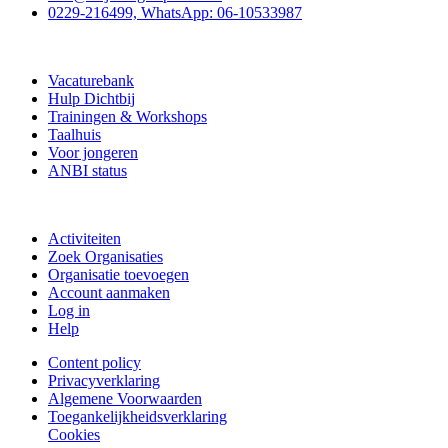
0229-216499, WhatsApp: 06-10533987
Vrijwilligerspunt
Vacaturebank
Hulp Dichtbij
Trainingen & Workshops
Taalhuis
Voor jongeren
ANBI status
Doe mee
Activiteiten
Zoek Organisaties
Organisatie toevoegen
Account aanmaken
Log in
Help
Content policy
Privacyverklaring
Algemene Voorwaarden
Toegankelijkheidsverklaring
Cookies