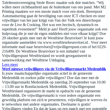
Tafeltennisvereniging Stede Broec maakte ook drie matches. “Wij
willen meer zichtbaarheid aan de buitenkant van ons pand. Met M2
Printing maakten we een mooie match voor een doek. Beerepoot
Automatisering gaat de beveiliging van onze ICT checken en onze
vrijwilliger van het jaar krijgt van Van der Valk een dinercheque
voor de Live & Cooking. Het was een hectisch, dynamisch en
superleuk evenement!” Meld je aan! Heeft jouw organisatie ook een
hulpvraag die je met de eigen middelen niet voor elkaar krijgt? Doe
29 oktober gratis mee met de Westfriese Beursvloer! Je kunt jouw
organisatie aanmelden via www.westfriesebeursvloer.nl . Voor meer
informatie mail naar
beursvloer@vrijwilligerspunt.com
of bel 0229-
216499. De Westfriese Beursvloer is een initiatief van
Vrijwilligerspunt Westfriesland en wordt georganiseerd in
samenwerking met Westfriese Uitdaging.
Lees meer
Werf nieuwe vrijwilligers via de Vrijwilligersmarkt Medemblik
Is jouw maatschappelijke organisatie actief in de gemeente
Medemblik en zoeken jullie vrijwilligers? Doe dan mee met de
Vrijwilligersmarkt Medemblik op zaterdag 26 september van 10.00
– 13.00 uur in Bonifaciuskerk Medemblik. Vrijwilligerspunt
Westfriesland organiseert de markt in opdracht van de gemeente
Medemblik. De vrijwilligersmarkt is voor iedere organisatie een
geweldig platform om zich te presenteren, vrijwilligers te werven én
te netwerken met andere organisaties. Deelname is gratis!
Vrijwilligers vinden En dat de kans op een match met een potentiële