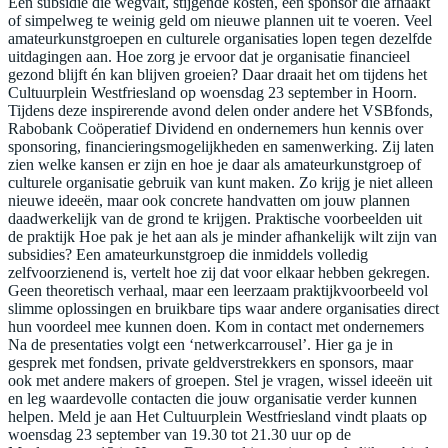
Een subsidie die wegvalt, stijgende kosten, een sponsor die afhaakt
of simpelweg te weinig geld om nieuwe plannen uit te voeren. Veel
amateurkunstgroepen en culturele organisaties lopen tegen dezelfde
uitdagingen aan. Hoe zorg je ervoor dat je organisatie financieel
gezond blijft én kan blijven groeien? Daar draait het om tijdens het
Cultuurplein Westfriesland op woensdag 23 september in Hoorn.
Tijdens deze inspirerende avond delen onder andere het VSBfonds,
Rabobank Coöperatief Dividend en ondernemers hun kennis over
sponsoring, financieringsmogelijkheden en samenwerking. Zij laten
zien welke kansen er zijn en hoe je daar als amateurkunstgroep of
culturele organisatie gebruik van kunt maken. Zo krijg je niet alleen
nieuwe ideeën, maar ook concrete handvatten om jouw plannen
daadwerkelijk van de grond te krijgen. Praktische voorbeelden uit
de praktijk Hoe pak je het aan als je minder afhankelijk wilt zijn van
subsidies? Een amateurkunstgroep die inmiddels volledig
zelfvoorzienend is, vertelt hoe zij dat voor elkaar hebben gekregen.
Geen theoretisch verhaal, maar een leerzaam praktijkvoorbeeld vol
slimme oplossingen en bruikbare tips waar andere organisaties direct
hun voordeel mee kunnen doen. Kom in contact met ondernemers
Na de presentaties volgt een ‘netwerkcarrousel’. Hier ga je in
gesprek met fondsen, private geldverstrekkers en sponsors, maar
ook met andere makers of groepen. Stel je vragen, wissel ideeën uit
en leg waardevolle contacten die jouw organisatie verder kunnen
helpen. Meld je aan Het Cultuurplein Westfriesland vindt plaats op
woensdag 23 september van 19.30 tot 21.30 uur op de