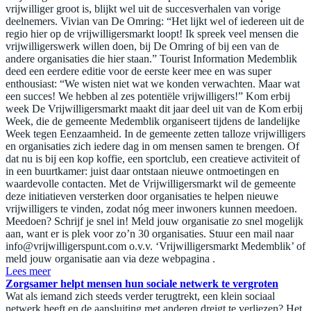
vrijwilliger groot is, blijkt wel uit de succesverhalen van vorige
deelnemers. Vivian van De Omring: “Het lijkt wel of iedereen uit de
regio hier op de vrijwilligersmarkt loopt! Ik spreek veel mensen die
vrijwilligerswerk willen doen, bij De Omring of bij een van de
andere organisaties die hier staan.” Tourist Information Medemblik
deed een eerdere editie voor de eerste keer mee en was super
enthousiast: “We wisten niet wat we konden verwachten. Maar wat
een succes! We hebben al zes potentiële vrijwilligers!” Kom erbij
week De Vrijwilligersmarkt maakt dit jaar deel uit van de Kom erbij
Week, die de gemeente Medemblik organiseert tijdens de landelijke
Week tegen Eenzaamheid. In de gemeente zetten talloze vrijwilligers
en organisaties zich iedere dag in om mensen samen te brengen. Of
dat nu is bij een kop koffie, een sportclub, een creatieve activiteit of
in een buurtkamer: juist daar ontstaan nieuwe ontmoetingen en
waardevolle contacten. Met de Vrijwilligersmarkt wil de gemeente
deze initiatieven versterken door organisaties te helpen nieuwe
vrijwilligers te vinden, zodat nóg meer inwoners kunnen meedoen.
Meedoen? Schrijf je snel in! Meld jouw organisatie zo snel mogelijk
aan, want er is plek voor zo’n 30 organisaties. Stuur een mail naar
info@vrijwilligerspunt.com
o.v.v. ‘Vrijwilligersmarkt Medemblik’ of
meld jouw organisatie aan via deze webpagina .
Lees meer
Zorgsamer helpt mensen hun sociale netwerk te vergroten
Wat als iemand zich steeds verder terugtrekt, een klein sociaal
netwerk heeft en de aansluiting met anderen dreigt te verliezen? Het