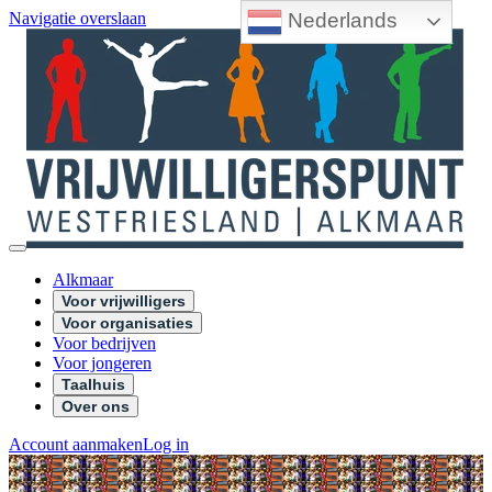
Nederlands
Navigatie overslaan
Alkmaar
Voor vrijwilligers
Voor organisaties
Voor bedrijven
Voor jongeren
Taalhuis
Over ons
Account aanmaken
Log in