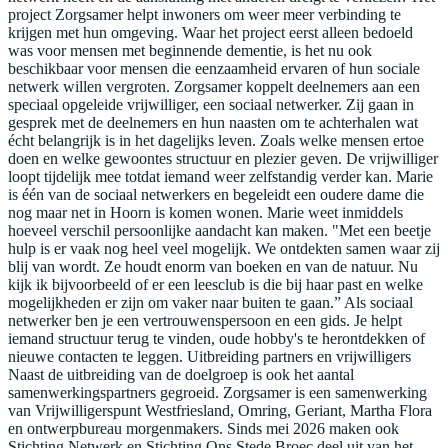
project Zorgsamer helpt inwoners om weer meer verbinding te
krijgen met hun omgeving. Waar het project eerst alleen bedoeld
was voor mensen met beginnende dementie, is het nu ook
beschikbaar voor mensen die eenzaamheid ervaren of hun sociale
netwerk willen vergroten. Zorgsamer koppelt deelnemers aan een
speciaal opgeleide vrijwilliger, een sociaal netwerker. Zij gaan in
gesprek met de deelnemers en hun naasten om te achterhalen wat
écht belangrijk is in het dagelijks leven. Zoals welke mensen ertoe
doen en welke gewoontes structuur en plezier geven. De vrijwilliger
loopt tijdelijk mee totdat iemand weer zelfstandig verder kan. Marie
is één van de sociaal netwerkers en begeleidt een oudere dame die
nog maar net in Hoorn is komen wonen. Marie weet inmiddels
hoeveel verschil persoonlijke aandacht kan maken. "Met een beetje
hulp is er vaak nog heel veel mogelijk. We ontdekten samen waar zij
blij van wordt. Ze houdt enorm van boeken en van de natuur. Nu
kijk ik bijvoorbeeld of er een leesclub is die bij haar past en welke
mogelijkheden er zijn om vaker naar buiten te gaan.” Als sociaal
netwerker ben je een vertrouwenspersoon en een gids. Je helpt
iemand structuur terug te vinden, oude hobby's te herontdekken of
nieuwe contacten te leggen. Uitbreiding partners en vrijwilligers
Naast de uitbreiding van de doelgroep is ook het aantal
samenwerkingspartners gegroeid. Zorgsamer is een samenwerking
van Vrijwilligerspunt Westfriesland, Omring, Geriant, Martha Flora
en ontwerpbureau morgenmakers. Sinds mei 2026 maken ook
Stichting Netwerk en Stichting Ons Stede Broec deel uit van het