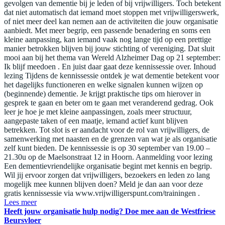
gevolgen van dementie bij je leden of bij vrijwilligers. Toch betekent
dat niet automatisch dat iemand moet stoppen met vrijwilligerswerk,
of niet meer deel kan nemen aan de activiteiten die jouw organisatie
aanbiedt. Met meer begrip, een passende benadering en soms een
kleine aanpassing, kan iemand vaak nog lange tijd op een prettige
manier betrokken blijven bij jouw stichting of vereniging. Dat sluit
mooi aan bij het thema van Wereld Alzheimer Dag op 21 september:
Ik blijf meedoen . En juist daar gaat deze kennissessie over. Inhoud
lezing Tijdens de kennissessie ontdek je wat dementie betekent voor
het dagelijks functioneren en welke signalen kunnen wijzen op
(beginnende) dementie. Je krijgt praktische tips om hierover in
gesprek te gaan en beter om te gaan met veranderend gedrag. Ook
leer je hoe je met kleine aanpassingen, zoals meer structuur,
aangepaste taken of een maatje, iemand actief kunt blijven
betrekken. Tot slot is er aandacht voor de rol van vrijwilligers, de
samenwerking met naasten en de grenzen van wat je als organisatie
zelf kunt bieden. De kennissessie is op 30 september van 19.00 –
21.30u op de Maelsonstraat 12 in Hoorn. Aanmelding voor lezing
Een dementievriendelijke organisatie begint met kennis en begrip.
Wil jij ervoor zorgen dat vrijwilligers, bezoekers en leden zo lang
mogelijk mee kunnen blijven doen? Meld je dan aan voor deze
gratis kennissessie via www.vrijwilligerspunt.com/trainingen .
Lees meer
Heeft jouw organisatie hulp nodig? Doe mee aan de Westfriese
Beursvloer