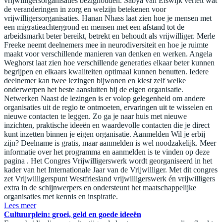
vrijwilligersorganisaties bezighouden. Sabya van Elswijk vertelt wat
de veranderingen in zorg en welzijn betekenen voor
vrijwilligersorganisaties. Hanan Nhass laat zien hoe je mensen met
een migratieachtergrond en mensen met een afstand tot de
arbeidsmarkt beter bereikt, betrekt en behoudt als vrijwilliger. Merle
Freeke neemt deelnemers mee in neurodiversiteit en hoe je ruimte
maakt voor verschillende manieren van denken en werken. Angela
Weghorst laat zien hoe verschillende generaties elkaar beter kunnen
begrijpen en elkaars kwaliteiten optimaal kunnen benutten. Iedere
deelnemer kan twee lezingen bijwonen en kiest zelf welke
onderwerpen het beste aansluiten bij de eigen organisatie.
Netwerken Naast de lezingen is er volop gelegenheid om andere
organisaties uit de regio te ontmoeten, ervaringen uit te wisselen en
nieuwe contacten te leggen. Zo ga je naar huis met nieuwe
inzichten, praktische ideeën en waardevolle contacten die je direct
kunt inzetten binnen je eigen organisatie. Aanmelden Wil je erbij
zijn? Deelname is gratis, maar aanmelden is wel noodzakelijk. Meer
informatie over het programma en aanmelden is te vinden op deze
pagina . Het Congres Vrijwilligerswerk wordt georganiseerd in het
kader van het Internationale Jaar van de Vrijwilliger. Met dit congres
zet Vrijwilligerspunt Westfriesland vrijwilligerswerk én vrijwilligers
extra in de schijnwerpers en ondersteunt het maatschappelijke
organisaties met kennis en inspiratie.
Lees meer
Cultuurplein: groei, geld en goede ideeën