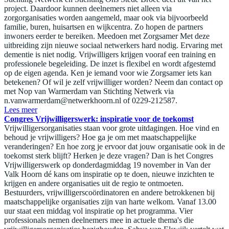
project. Daardoor kunnen deelnemers niet alleen via
zorgorganisaties worden aangemeld, maar ook via bijvoorbeeld
familie, buren, huisartsen en wijkcentra. Zo hopen de partners
inwoners eerder te bereiken. Meedoen met Zorgsamer Met deze
uitbreiding zijn nieuwe sociaal netwerkers hard nodig. Ervaring met
dementie is niet nodig. Vrijwilligers krijgen vooraf een training en
professionele begeleiding. De inzet is flexibel en wordt afgestemd
op de eigen agenda. Ken je iemand voor wie Zorgsamer iets kan
betekenen? Of wil je zelf vrijwilliger worden? Neem dan contact op
met Nop van Warmerdam van Stichting Netwerk via
n.vanwarmerdam@netwerkhoorn.nl
of 0229-212587.
Lees meer
Congres Vrijwilligerswerk: inspiratie voor de toekomst
Vrijwilligersorganisaties staan voor grote uitdagingen. Hoe vind en
behoud je vrijwilligers? Hoe ga je om met maatschappelijke
veranderingen? En hoe zorg je ervoor dat jouw organisatie ook in de
toekomst sterk blijft? Herken je deze vragen? Dan is het Congres
Vrijwilligerswerk op donderdagmiddag 19 november in Van der
Valk Hoorn dé kans om inspiratie op te doen, nieuwe inzichten te
krijgen en andere organisaties uit de regio te ontmoeten.
Bestuurders, vrijwilligerscoördinatoren en andere betrokkenen bij
maatschappelijke organisaties zijn van harte welkom. Vanaf 13.00
uur staat een middag vol inspiratie op het programma. Vier
professionals nemen deelnemers mee in actuele thema's die