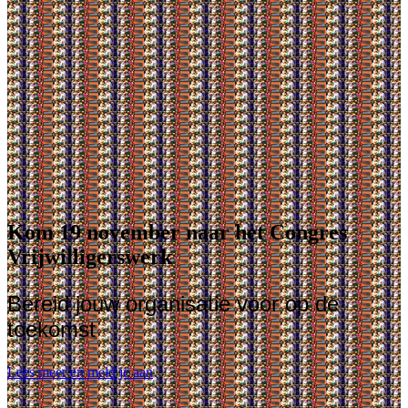
Kom 19 november naar het Congres
Vrijwilligerswerk
Bereid jouw organisatie voor op de
toekomst
Lees meer en meld je aan