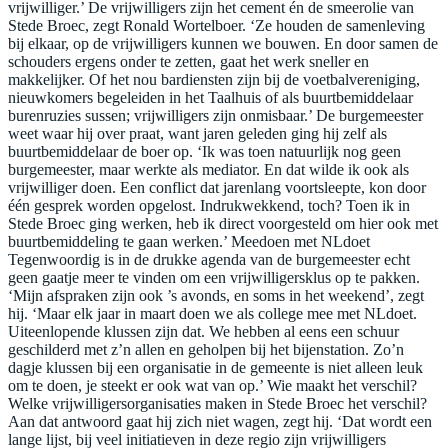
vrijwilliger.’ De vrijwilligers zijn het cement én de smeerolie van
Stede Broec, zegt Ronald Wortelboer. ‘Ze houden de samenleving
bij elkaar, op de vrijwilligers kunnen we bouwen. En door samen de
schouders ergens onder te zetten, gaat het werk sneller en
makkelijker. Of het nou bardiensten zijn bij de voetbalvereniging,
nieuwkomers begeleiden in het Taalhuis of als buurtbemiddelaar
burenruzies sussen; vrijwilligers zijn onmisbaar.’ De burgemeester
weet waar hij over praat, want jaren geleden ging hij zelf als
buurtbemiddelaar de boer op. ‘Ik was toen natuurlijk nog geen
burgemeester, maar werkte als mediator. En dat wilde ik ook als
vrijwilliger doen. Een conflict dat jarenlang voortsleepte, kon door
één gesprek worden opgelost. Indrukwekkend, toch? Toen ik in
Stede Broec ging werken, heb ik direct voorgesteld om hier ook met
buurtbemiddeling te gaan werken.’ Meedoen met NLdoet
Tegenwoordig is in de drukke agenda van de burgemeester echt
geen gaatje meer te vinden om een vrijwilligersklus op te pakken.
‘Mijn afspraken zijn ook ’s avonds, en soms in het weekend’, zegt
hij. ‘Maar elk jaar in maart doen we als college mee met NLdoet.
Uiteenlopende klussen zijn dat. We hebben al eens een schuur
geschilderd met z’n allen en geholpen bij het bijenstation. Zo’n
dagje klussen bij een organisatie in de gemeente is niet alleen leuk
om te doen, je steekt er ook wat van op.’ Wie maakt het verschil?
Welke vrijwilligersorganisaties maken in Stede Broec het verschil?
Aan dat antwoord gaat hij zich niet wagen, zegt hij. ‘Dat wordt een
lange lijst, bij veel initiatieven in deze regio zijn vrijwilligers