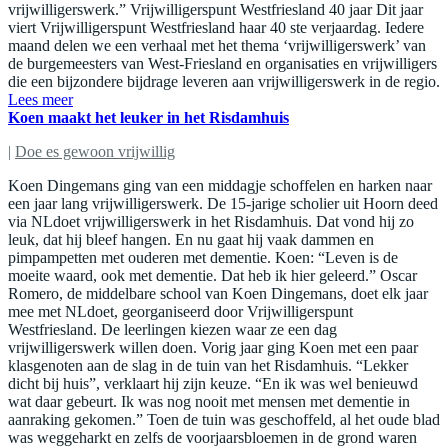
vrijwilligerswerk.” Vrijwilligerspunt Westfriesland 40 jaar Dit jaar
viert Vrijwilligerspunt Westfriesland haar 40 ste verjaardag. Iedere
maand delen we een verhaal met het thema ‘vrijwilligerswerk’ van
de burgemeesters van West-Friesland en organisaties en vrijwilligers
die een bijzondere bijdrage leveren aan vrijwilligerswerk in de regio.
Lees meer
Koen maakt het leuker in het Risdamhuis
|
Doe es gewoon vrijwillig
Koen Dingemans ging van een middagje schoffelen en harken naar
een jaar lang vrijwilligerswerk. De 15-jarige scholier uit Hoorn deed
via NLdoet vrijwilligerswerk in het Risdamhuis. Dat vond hij zo
leuk, dat hij bleef hangen. En nu gaat hij vaak dammen en
pimpampetten met ouderen met dementie. Koen: “Leven is de
moeite waard, ook met dementie. Dat heb ik hier geleerd.” Oscar
Romero, de middelbare school van Koen Dingemans, doet elk jaar
mee met NLdoet, georganiseerd door Vrijwilligerspunt
Westfriesland. De leerlingen kiezen waar ze een dag
vrijwilligerswerk willen doen. Vorig jaar ging Koen met een paar
klasgenoten aan de slag in de tuin van het Risdamhuis. “Lekker
dicht bij huis”, verklaart hij zijn keuze. “En ik was wel benieuwd
wat daar gebeurt. Ik was nog nooit met mensen met dementie in
aanraking gekomen.” Toen de tuin was geschoffeld, al het oude blad
was weggeharkt en zelfs de voorjaarsbloemen in de grond waren