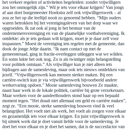
het verkeer regelen of activiteiten begeleiden: zonder vrijwilligers
zou het onmogelijk zijn.” Wil je iets voor elkaar krijgen? Van jongs
af aan doet burgemeester Hoekstra zelf ook vrijwilligerswerk – al
zou ze het op die leeftijd nooit zo genoemd hebben. “Mijn ouders
waren betrokken bij het verenigingsleven van het dorp waar we
opgroeiden. Ik zat ook al jong in het bestuur van de
ondernemersvereniging en van de plaatselijke voetbalvereniging. Ik
ontdekte: als je iets gedaan wilt krijgen, moet je je daar zelf voor
inspannen.” Moest de vereniging iets regelen met de gemeente, dan
dook de jonge Jeltje daarin. “Ik nam contact op met de
gemeenteraad, ging in fractie-overleggen uitleggen wat we wilden.
En soms lukte het ook nog. Zo is als twintiger mijn belangstelling
voor politiek ontstaan.” Als vrijwilliger kun je niet alleen iets
bijdragen aan de samenleving, maar ook iets nieuws ontdekken van
jezelf. “Vrijwilligerswerk kan mensen sterker maken. Bij een
carrière-switch kun je via vrijwilligerswerk bijvoorbeeld andere
werkervaring opdoen.” Mooie samenleving bouwen Ze maakte,
naast haar werk in de lokale politiek, carrière bij grote verzekeraars.
Maar werken voor de aandeelhouders stond haar op een bepaald
moment tegen. “Het draait niet allemaal om geld en carrière maken”,
zegt ze. “Een mooie, sterke samenleving bouwen vind ik veel
belangrijker. Het voelt niet als werk, het voelt als zorgen voor elkaar
en gezamenlijk iets voor elkaar krijgen. En juist vrijwilligerswerk is
bij uitstek werk dat je doet vanuit liefde voor de samenleving. Je
doet het voor elkaar en je doet het samen, dat is de succesfactor van