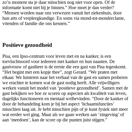
zo’n moment sta je daar misschien nog niet voor open. Of de
informatie komt niet bij je binnen.” Hoe moet je dan verder?
“Mensen worden naar ons verwezen vanuit het ziekenhuis, door
hun arts of verpleegkundige. En soms via mond-tot-mondreclame,
vrienden of familie die ons kennen.”
Positieve gezondheid
Pisa, een Ipso-centrum voor leven met en na kanker, is een
toevluchtsoord voor iedereen met kanker en hun naasten. De
gastvrouw of gastheer is de eerste die een gast van Pisa tegenkomt.
“Het begint met een kopje thee”, zegt Gerard. “We praten met
elkaar. We luisteren naar het verhaal van de gast en samen proberen
we erachter te komen wat de gast nodig heeft. Alle vrijwilligers
werken vanuit het model van ‘positieve gezondheid’. Samen met de
gast bekijken we hoe ze scoren op aspecten als kwaliteit van leven,
dagelijks functioneren en mentaal welbevinden. “Door de kanker of
door de behandeling kom je bij het aspect ‘lichaamsfuncties’
misschien laag uit. Je hebt misschien pijn of je kunt fysiek niet meer
wat eerder wel ging. Maar als we gaan werken aan ‘zingeving’ of
aan ‘meedoen’, kan de score op die punten juist stijgen.”