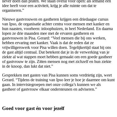
liever doen dan praten. We staan overal voor open: als iemand een
idee heeft voor een activiteit, krijg je alle ruimte om dat te
organiseren.”
Nieuwe gastvrouwen en gastheren krijgen een driedaagse cursus
van Ipso, de organisatie achter centra voor mensen met kanker en
hun naasten, voorheen: inloophuizen, in heel Nederland. En daarna
lopen ze drie maanden mee met de ervaren gastheren en
gastvrouwen in Pisa. Gerard: “Veel mensen die bij ons werken,
hebben ervaring met kanker. Vaak is dat de reden dat ze
vrijwilligerswerk voor Pisa willen doen. Tegelijkertijd staat bij ons
de gast altijd centraal. Dat betekent dat je in de verwerking van je
ziekte al wat stappen moet hebben gemaakt om een goede gastheer
of gastvrouw te zijn. Zitten mensen nog met zichzelf en hun ziekte
in de knoop, dan lukt dat niet.”
Gesprekken met gasten van Pisa kunnen soms verdrietig zijn, weet
Gerard. “Tijdens de training van Ipso leer je hoe je daarmee om kunt
gaan. In intervisiegroepen met onze collega’s kunnen we als
gastheer of gastvrouw elkaar ondersteunen en adviseren.”
Goed voor gast én voor jezelf