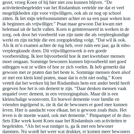
gezet, vroeg Koen of hij hier niet zou kunnen blijven. “De
activiteitenbegeleider van het Risdamhuis vertelde me dat er veel
mogelijkheden zijn voor vrijwilligers, ook als ze nog op school
zitten. Ik liet mijn telefoonnummer achter en na een paar weken kon
ik beginnen als vrijwilliger.” Praat maar gewoon Dat kwam niet
helemaal uit de lucht vallen. Koen is geïnteresseerd in werken in de
zorg, ook door het voorbeeld van zijn tante die als verpleegkundige
werkt en zijn nichtje die een zorgopleiding volgt. “Dat wil ik ook.
Als ik m’n examen achter de rug heb, over ruim een jaar, ga ik mbo-
verpleegkunde doen. Dit vrijwilligerswerk is een goede
voorbereiding. Ik leer bijvoorbeeld hoe ik met kwetsbare mensen
moet omgaan. Sommige bewoners kunnen bijvoorbeeld niet goed
uitleggen wat ze willen of hoe ze zich voelen. Ik heb gemerkt dat
gewoon met ze praten dan het beste is. Sommige mensen doen alsof
ze met een klein kind praten, maar dat is echt niet nodig.” Koen
vertelt dat het werken bij het Risdamhuis hem een ander beeld heeft
gegeven hoe het is om dement te zijn. “Daar denken mensen vaak
negatief over: dement, in een verzorgingshuis. Maar dit is een
kleinschalige woonvorm. En hoewel dementie voor familie en
vrienden ingrijpend is, zie ik dat de bewoners er goed mee kunnen
leven. Hier is aandacht voor elkaar, het is gewoon zoals thuis. Het
leven is de moeite waard, ook met dementie.” Pimpampet of de duo-
fiets Elke week komt Koen naar het Risdamhuis om activiteiten te
begeleiden. “Als het wat rustiger is, ga ik met een bewoner
dammen. Nu wordt het weer wat drukker, er komen meer bewoners