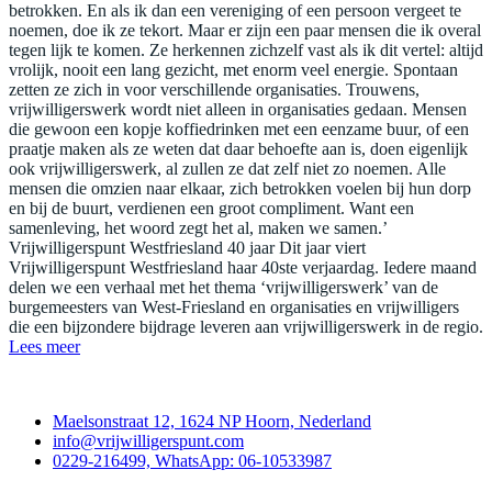
betrokken. En als ik dan een vereniging of een persoon vergeet te
noemen, doe ik ze tekort. Maar er zijn een paar mensen die ik overal
tegen lijk te komen. Ze herkennen zichzelf vast als ik dit vertel: altijd
vrolijk, nooit een lang gezicht, met enorm veel energie. Spontaan
zetten ze zich in voor verschillende organisaties. Trouwens,
vrijwilligerswerk wordt niet alleen in organisaties gedaan. Mensen
die gewoon een kopje koffiedrinken met een eenzame buur, of een
praatje maken als ze weten dat daar behoefte aan is, doen eigenlijk
ook vrijwilligerswerk, al zullen ze dat zelf niet zo noemen. Alle
mensen die omzien naar elkaar, zich betrokken voelen bij hun dorp
en bij de buurt, verdienen een groot compliment. Want een
samenleving, het woord zegt het al, maken we samen.’
Vrijwilligerspunt Westfriesland 40 jaar Dit jaar viert
Vrijwilligerspunt Westfriesland haar 40ste verjaardag. Iedere maand
delen we een verhaal met het thema ‘vrijwilligerswerk’ van de
burgemeesters van West-Friesland en organisaties en vrijwilligers
die een bijzondere bijdrage leveren aan vrijwilligerswerk in de regio.
Lees meer
Contact
Maelsonstraat 12, 1624 NP Hoorn, Nederland
info@vrijwilligerspunt.com
0229-216499, WhatsApp: 06-10533987