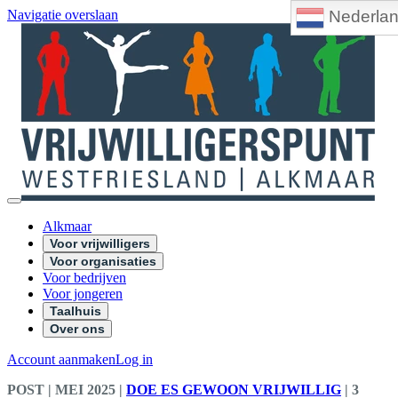
Nederla
Navigatie overslaan
Alkmaar
Voor vrijwilligers
Voor organisaties
Voor bedrijven
Voor jongeren
Taalhuis
Over ons
Account aanmaken
Log in
POST
| MEI 2025
|
DOE ES GEWOON VRIJWILLIG
|
3