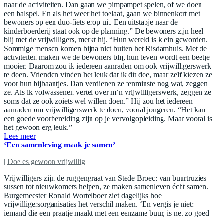
naar de activiteiten. Dan gaan we pimpampet spelen, of we doen
een balspel. En als het weer het toelaat, gaan we binnenkort met
bewoners op een duo-fiets erop uit. Een uitstapje naar de
kinderboerderij staat ook op de planning.” De bewoners zijn heel
blij met de vrijwilligers, merkt hij. “Hun wereld is klein geworden.
Sommige mensen komen bijna niet buiten het Risdamhuis. Met de
activiteiten maken we de bewoners blij, hun leven wordt een beetje
mooier. Daarom zou ik iedereen aanraden om ook vrijwilligerswerk
te doen. Vrienden vinden het leuk dat ik dit doe, maar zelf kiezen ze
voor hun bijbaantjes. Dan verdienen ze tenminste nog wat, zeggen
ze. Als ik volwassenen vertel over m’n vrijwilligerswerk, zeggen ze
soms dat ze ook zoiets wel willen doen.” Hij zou het iedereen
aanraden om vrijwilligerswerk te doen, vooral jongeren. “Het kan
een goede voorbereiding zijn op je vervolgopleiding. Maar vooral is
het gewoon erg leuk.”
Lees meer
‘Een samenleving maak je samen’
|
Doe es gewoon vrijwillig
Vrijwilligers zijn de ruggengraat van Stede Broec: van buurtruzies
sussen tot nieuwkomers helpen, ze maken samenleven écht samen.
Burgemeester Ronald Wortelboer ziet dagelijks hoe
vrijwilligersorganisaties het verschil maken. ‘En vergis je niet:
iemand die een praatje maakt met een eenzame buur, is net zo goed