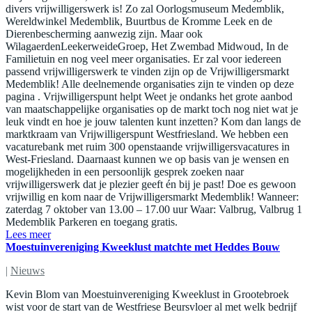
divers vrijwilligerswerk is! Zo zal Oorlogsmuseum Medemblik,
Wereldwinkel Medemblik, Buurtbus de Kromme Leek en de
Dierenbescherming aanwezig zijn. Maar ook
WilagaerdenLeekerweideGroep, Het Zwembad Midwoud, In de
Familietuin en nog veel meer organisaties. Er zal voor iedereen
passend vrijwilligerswerk te vinden zijn op de Vrijwilligersmarkt
Medemblik! Alle deelnemende organisaties zijn te vinden op deze
pagina . Vrijwilligerspunt helpt Weet je ondanks het grote aanbod
van maatschappelijke organisaties op de markt toch nog niet wat je
leuk vindt en hoe je jouw talenten kunt inzetten? Kom dan langs de
marktkraam van Vrijwilligerspunt Westfriesland. We hebben een
vacaturebank met ruim 300 openstaande vrijwilligersvacatures in
West-Friesland. Daarnaast kunnen we op basis van je wensen en
mogelijkheden in een persoonlijk gesprek zoeken naar
vrijwilligerswerk dat je plezier geeft én bij je past! Doe es gewoon
vrijwillig en kom naar de Vrijwilligersmarkt Medemblik! Wanneer:
zaterdag 7 oktober van 13.00 – 17.00 uur Waar: Valbrug, Valbrug 1
Medemblik Parkeren en toegang gratis.
Lees meer
Moestuinvereniging Kweeklust matchte met Heddes Bouw
|
Nieuws
Kevin Blom van Moestuinvereniging Kweeklust in Grootebroek
wist voor de start van de Westfriese Beursvloer al met welk bedrijf