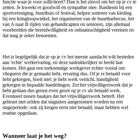
functie waar je voor solliciteert? Dan is het zinvol om het op je cv te
zetten. Je kweekt er goodwill en sympathie mee. Bardienst bij een
sportvereniging, buurthuis of festival, helpen sorteren van kleding
bij een kringloopwinkel, het organiseren van de buurtbarbecue, het
van A naar B rijden van gehandicapten en senioren, zijn allemaal
voorbeelden die bereidwilligheid en onbaatzuchtigheid vereisen en
dat mag je zeker benoemen.
Het is begrijpelijk dat je op je cv het meeste aandacht wilt besteden
aan 'echte' werkervaring, en deze nadrukkelijker in beeld laat
komen. Het gaat een toekomstige werkgever echter vooral om
vlieguren die je gemaakt hebt, ervaring dus. Of je er betaald voor
hebt gekregen, boeit niet: je hebt werk verricht, handigheid
gekregen in bepaalde handelingen. Zet het vrijwilligerswerk dat je
hebt gedaan dus gerust even groot op je cv als betaald werk.
Eventueel tussen haakjes dat het vrijwilligerswerk betreft. Het
gebeurt niet zelden dat stagiaires aangenomen worden na een
stageperiode: ook zij kregen eerst niet betaald, maar hebben wel
routine opgedaan.
Wanneer laat je het weg?