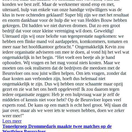
konden we best zelf. Maar de werknemer stond erop en met,
uiteraard, hulp van enkele van onze handige vrijwilligers was de
klus in twee ochtenden geklaard! Super blij zijn we met het resultaat
en enorm dankbaar voor de hulp die we van Heddes Bouw hebben
gekregen. Dit hadden we niet durven dromen. Dat zo een groot
bedrijf dat voor onze kleine vereniging wil doen. Geweldig!
Uiteraard zijn wij onze belofte van tegenprestatie nagekomen: we
hebben een flinke mand vol aardappelen, komkommers, tomaten en
meer naar het hoofdkantoor gebracht.” Ongemakkelijk Kevin zou
iedere organisatie adviseren om mee te doen, al vond hij het wel wat
ongemakkelijk in het begin. “Het voelt een beetje als je hand
ophouden. Wij vragen en het mag vooral niets kosten. Maar we
moeten ons ook realiseren dat de bedrijven die meedoen met de
Beursvloer ons nou juist willen helpen. Om iets vragen, zonder dat
daar kosten aan verbonden zijn, hoeft dus helemaal niet
ongemakkelijk te zijn. Dus wij hebben onze schaamte maar opzij
gezet en zie wat het ons heeft opgeleverd! Ik zou daarom tegen
iedere organisatie zeggen: Heb je een hulpvraag waar je zelf de
middelen of kennis niet voor hebt? Op de Beursvloer lopen veel
experts rond. De kans op een match is echt heel groot. Wij slaan dit
jaar over, maar als we weer iets te wensen hebben, doen we zeker
weer mee!”
Lees meer
Toneelgroep Drommedaris maakte twee matches op de
Westfriese Beursvloer