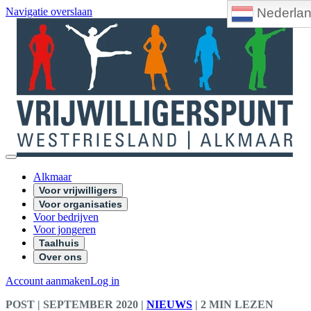
Nederla
Navigatie overslaan
Alkmaar
Voor vrijwilligers
Voor organisaties
Voor bedrijven
Voor jongeren
Taalhuis
Over ons
Account aanmaken
Log in
POST
| SEPTEMBER 2020
|
NIEUWS
|
2 MIN LEZEN