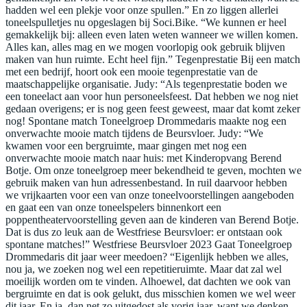
hadden wel een plekje voor onze spullen.” En zo liggen allerlei
toneelspulletjes nu opgeslagen bij Soci.Bike. “We kunnen er heel
gemakkelijk bij: alleen even laten weten wanneer we willen komen.
Alles kan, alles mag en we mogen voorlopig ook gebruik blijven
maken van hun ruimte. Echt heel fijn.” Tegenprestatie Bij een match
met een bedrijf, hoort ook een mooie tegenprestatie van de
maatschappelijke organisatie. Judy: “Als tegenprestatie boden we
een toneelact aan voor hun personeelsfeest. Dat hebben we nog niet
gedaan overigens; er is nog geen feest geweest, maar dat komt zeker
nog! Spontane match Toneelgroep Drommedaris maakte nog een
onverwachte mooie match tijdens de Beursvloer. Judy: “We
kwamen voor een bergruimte, maar gingen met nog een
onverwachte mooie match naar huis: met Kinderopvang Berend
Botje. Om onze toneelgroep meer bekendheid te geven, mochten we
gebruik maken van hun adressenbestand. In ruil daarvoor hebben
we vrijkaarten voor een van onze toneelvoorstellingen aangeboden
en gaat een van onze toneelspelers binnenkort een
poppentheatervoorstelling geven aan de kinderen van Berend Botje.
Dat is dus zo leuk aan de Westfriese Beursvloer: er ontstaan ook
spontane matches!” Westfriese Beursvloer 2023 Gaat Toneelgroep
Drommedaris dit jaar weer meedoen? “Eigenlijk hebben we alles,
nou ja, we zoeken nog wel een repetitieruimte. Maar dat zal wel
moeilijk worden om te vinden. Alhoewel, dat dachten we ook van
bergruimte en dat is ook gelukt, dus misschien komen we wel weer
dit jaar. En ja, dan net zo uitgedost als vorig jaar, want we denken