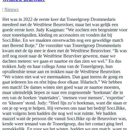
|
Nieuws
Het was in 2022 de eerste keer dat Toneelgroep Drommedaris
meedeed met de Westfriese Beursvloer, maar het was gelijk een
goede eerste keer. Judy Kaagman: “We zochten een bergruimte voor
onze toneelspullen, kleding en accessoires en vonden dat bij
Soci.Bike. En we maakten onverwachts nog een geweldige match
met Berend Botje.” De voorzitter van Toneelgroep Drommedaris
kwam met de tip mee te doen met de Westfriese Beursvloer. “Ik was
zelf nog nooit naar de Westfriese Beurvloer geweest, maar we
dachten meteen: we gaan er naartoe en dan zien we wel.” En dus
trokken Judy en haar collega Anna van de Toneelgroep, hun
opvallendste tenue aan en trokken naar de Westfriese Beursvloer.
“We wisten niet wat we meemaakten. Dan gaat ineens de gong en
gaat iedereen los en rént bijna door elkaar. Hilarisch.” We hebben
een match! De dames wisten niet goed waar ze naartoe moesten,
maar uiteindelijk liepen ze naar een zogenoemde ‘hoekman’ die in
een van de hoeken ‘materialen’, ‘mensen voor mensen’, ‘expertise’
en ‘klussen’ stond. Judy: “Heel fijn zo’n hoekman, want die staan er
om je op weg te helpen. Hij verwees ons naar het bedrijf Soci.Bike,
want volgens hem hadden die nog wel wat ruimte. We hadden
mazzel want de persoon die vanuit Soci.Bike op de Beursvloer was,
kende weer iemand van de Toneelgroep, dus het contact ging heel
gemakkelijk. En voor we het wisten, hadden we een match, want ze