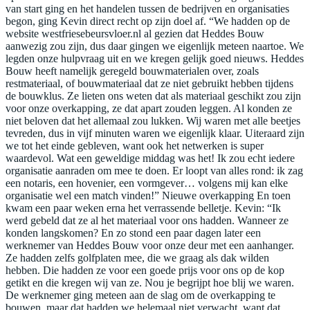
van start ging en het handelen tussen de bedrijven en organisaties
begon, ging Kevin direct recht op zijn doel af. “We hadden op de
website westfriesebeursvloer.nl al gezien dat Heddes Bouw
aanwezig zou zijn, dus daar gingen we eigenlijk meteen naartoe. We
legden onze hulpvraag uit en we kregen gelijk goed nieuws. Heddes
Bouw heeft namelijk geregeld bouwmaterialen over, zoals
restmateriaal, of bouwmateriaal dat ze niet gebruikt hebben tijdens
de bouwklus. Ze lieten ons weten dat als materiaal geschikt zou zijn
voor onze overkapping, ze dat apart zouden leggen. Al konden ze
niet beloven dat het allemaal zou lukken. Wij waren met alle beetjes
tevreden, dus in vijf minuten waren we eigenlijk klaar. Uiteraard zijn
we tot het einde gebleven, want ook het netwerken is super
waardevol. Wat een geweldige middag was het! Ik zou echt iedere
organisatie aanraden om mee te doen. Er loopt van alles rond: ik zag
een notaris, een hovenier, een vormgever… volgens mij kan elke
organisatie wel een match vinden!” Nieuwe overkapping En toen
kwam een paar weken erna het verrassende belletje. Kevin: “Ik
werd gebeld dat ze al het materiaal voor ons hadden. Wanneer ze
konden langskomen? En zo stond een paar dagen later een
werknemer van Heddes Bouw voor onze deur met een aanhanger.
Ze hadden zelfs golfplaten mee, die we graag als dak wilden
hebben. Die hadden ze voor een goede prijs voor ons op de kop
getikt en die kregen wij van ze. Nou je begrijpt hoe blij we waren.
De werknemer ging meteen aan de slag om de overkapping te
bouwen, maar dat hadden we helemaal niet verwacht, want dat