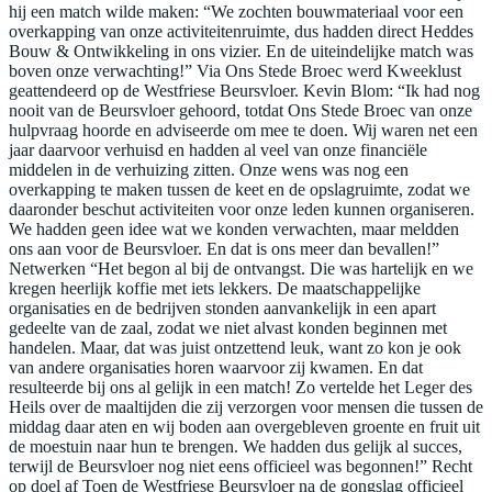
hij een match wilde maken: “We zochten bouwmateriaal voor een
overkapping van onze activiteitenruimte, dus hadden direct Heddes
Bouw & Ontwikkeling in ons vizier. En de uiteindelijke match was
boven onze verwachting!” Via Ons Stede Broec werd Kweeklust
geattendeerd op de Westfriese Beursvloer. Kevin Blom: “Ik had nog
nooit van de Beursvloer gehoord, totdat Ons Stede Broec van onze
hulpvraag hoorde en adviseerde om mee te doen. Wij waren net een
jaar daarvoor verhuisd en hadden al veel van onze financiële
middelen in de verhuizing zitten. Onze wens was nog een
overkapping te maken tussen de keet en de opslagruimte, zodat we
daaronder beschut activiteiten voor onze leden kunnen organiseren.
We hadden geen idee wat we konden verwachten, maar meldden
ons aan voor de Beursvloer. En dat is ons meer dan bevallen!”
Netwerken “Het begon al bij de ontvangst. Die was hartelijk en we
kregen heerlijk koffie met iets lekkers. De maatschappelijke
organisaties en de bedrijven stonden aanvankelijk in een apart
gedeelte van de zaal, zodat we niet alvast konden beginnen met
handelen. Maar, dat was juist ontzettend leuk, want zo kon je ook
van andere organisaties horen waarvoor zij kwamen. En dat
resulteerde bij ons al gelijk in een match! Zo vertelde het Leger des
Heils over de maaltijden die zij verzorgen voor mensen die tussen de
middag daar aten en wij boden aan overgebleven groente en fruit uit
de moestuin naar hun te brengen. We hadden dus gelijk al succes,
terwijl de Beursvloer nog niet eens officieel was begonnen!” Recht
op doel af Toen de Westfriese Beursvloer na de gongslag officieel