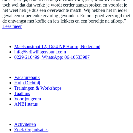
toch wel dat dat werkt: je wordt eerder aangesproken en voordat je
het weet heb je dus een overwachte match. Wij hebben het in ieder
geval een superleuke ervaring gevonden. En ook goed verzorgd met
de ontvangst met koffie en iets lekkers en een borreltje na afloop.”
Lees meer
Contact
Maelsonstraat 12, 1624 NP Hoorn, Nederland
info@vrijwilligerspunt.com
0229-216499, WhatsApp: 06-10533987
Vrijwilligerspunt
Vacaturebank
Hulp Dichtbij
Trainingen & Workshops
Taalhuis
Voor jongeren
ANBI status
Doe mee
Activiteiten
Zoek Organisaties