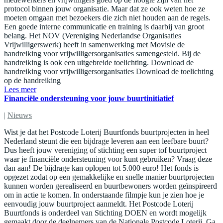
protocol binnen jouw organisatie. Maar dat ze ook weten hoe ze
moeten omgaan met bezoekers die zich niet houden aan de regels.
Een goede interne communicatie en training is daarbij van groot
belang. Het NOV (Vereniging Nederlandse Organisaties
Vrijwilligerswerk) heeft in samenwerking met Movisie de
handreiking voor vrijwilligersorganisaties samengesteld. Bij de
handreiking is ook een uitgebreide toelichting. Download de
handreiking voor vrijwilligersorganisaties Download de toelichting
op de handreiking
Lees meer
Financiële ondersteuning voor jouw buurtinitiatief
|
Nieuws
Wist je dat het Postcode Loterij Buurtfonds buurtprojecten in heel
Nederland steunt die een bijdrage leveren aan een leefbare buurt?
Dus heeft jouw vereniging of stichting een super tof buurtproject
waar je financiële ondersteuning voor kunt gebruiken? Vraag deze
dan aan! De bijdrage kan oplopen tot 5.000 euro! Het fonds is
opgezet zodat op een gemakkelijke en snelle manier buurtprojecten
kunnen worden gerealiseerd en buurtbewoners worden geïnspireerd
om in actie te komen. In onderstaande filmpje kun je zien hoe je
eenvoudig jouw buurtproject aanmeldt. Het Postcode Loterij
Buurtfonds is onderdeel van Stichting DOEN en wordt mogelijk
gemaakt door de deelnemers van de Nationale Postcode Loterij. Ga