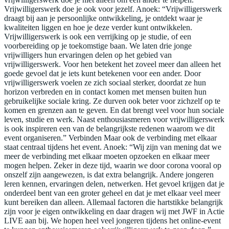
Vrijwilligerswerk doe je ook voor jezelf. Anoek: “Vrijwilligerswerk
draagt bij aan je persoonlijke ontwikkeling, je ontdekt waar je
kwaliteiten liggen en hoe je deze verder kunt ontwikkelen.
Vrijwilligerswerk is ook een verrijking op je studie, of een
voorbereiding op je toekomstige baan. We laten drie jonge
vrijwilligers hun ervaringen delen op het gebied van
vrijwilligerswerk. Voor hen betekent het zoveel meer dan alleen het
goede gevoel dat je iets kunt betekenen voor een ander. Door
vrijwilligerswerk voelen ze zich sociaal sterker, doordat ze hun
horizon verbreden en in contact komen met mensen buiten hun
gebruikelijke sociale kring. Ze durven ook beter voor zichzelf op te
komen en grenzen aan te geven. En dat brengt veel voor hun sociale
leven, studie en werk. Naast enthousiasmeren voor vrijwilligerswerk
is ook inspireren een van de belangrijkste redenen waarom we dit
event organiseren.” Verbinden Maar ook de verbinding met elkaar
staat centraal tijdens het event. Anoek: “Wij zijn van mening dat we
meer de verbinding met elkaar moeten opzoeken en elkaar meer
mogen helpen. Zeker in deze tijd, waarin we door corona vooral op
onszelf zijn aangewezen, is dat extra belangrijk. Andere jongeren
leren kennen, ervaringen delen, netwerken. Het gevoel krijgen dat je
onderdeel bent van een groter geheel en dat je met elkaar veel meer
kunt bereiken dan alleen. Allemaal factoren die hartstikke belangrijk
zijn voor je eigen ontwikkeling en daar dragen wij met JWF in Actie
LIVE aan bij. We hopen heel veel jongeren tijdens het online-event