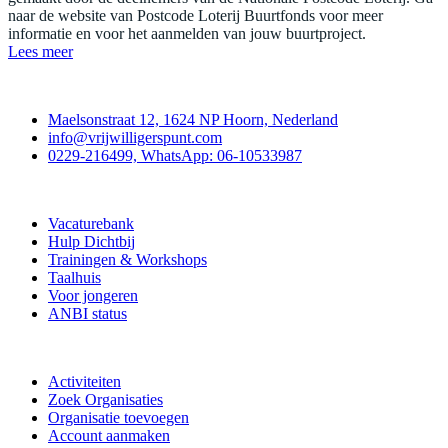
naar de website van Postcode Loterij Buurtfonds voor meer
informatie en voor het aanmelden van jouw buurtproject.
Lees meer
Contact
Maelsonstraat 12, 1624 NP Hoorn, Nederland
info@vrijwilligerspunt.com
0229-216499, WhatsApp: 06-10533987
Vrijwilligerspunt
Vacaturebank
Hulp Dichtbij
Trainingen & Workshops
Taalhuis
Voor jongeren
ANBI status
Doe mee
Activiteiten
Zoek Organisaties
Organisatie toevoegen
Account aanmaken