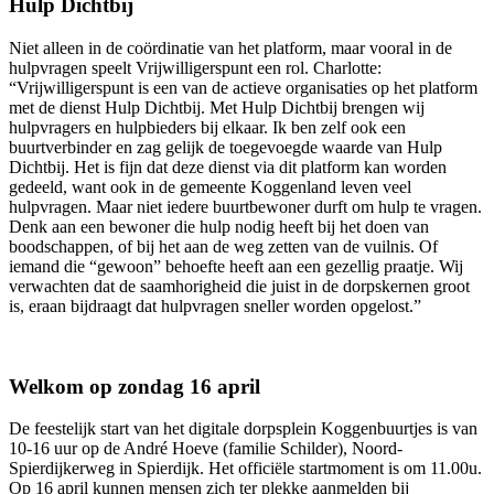
Hulp Dichtbij
Niet alleen in de coördinatie van het platform, maar vooral in de
hulpvragen speelt Vrijwilligerspunt een rol. Charlotte:
“Vrijwilligerspunt is een van de actieve organisaties op het platform
met de dienst Hulp Dichtbij. Met Hulp Dichtbij brengen wij
hulpvragers en hulpbieders bij elkaar. Ik ben zelf ook een
buurtverbinder en zag gelijk de toegevoegde waarde van Hulp
Dichtbij. Het is fijn dat deze dienst via dit platform kan worden
gedeeld, want ook in de gemeente Koggenland leven veel
hulpvragen. Maar niet iedere buurtbewoner durft om hulp te vragen.
Denk aan een bewoner die hulp nodig heeft bij het doen van
boodschappen, of bij het aan de weg zetten van de vuilnis. Of
iemand die “gewoon” behoefte heeft aan een gezellig praatje. Wij
verwachten dat de saamhorigheid die juist in de dorpskernen groot
is, eraan bijdraagt dat hulpvragen sneller worden opgelost.”
Welkom op zondag 16 april
De feestelijk start van het digitale dorpsplein Koggenbuurtjes is van
10-16 uur op de André Hoeve (familie Schilder), Noord-
Spierdijkerweg in Spierdijk. Het officiële startmoment is om 11.00u.
Op 16 april kunnen mensen zich ter plekke aanmelden bij