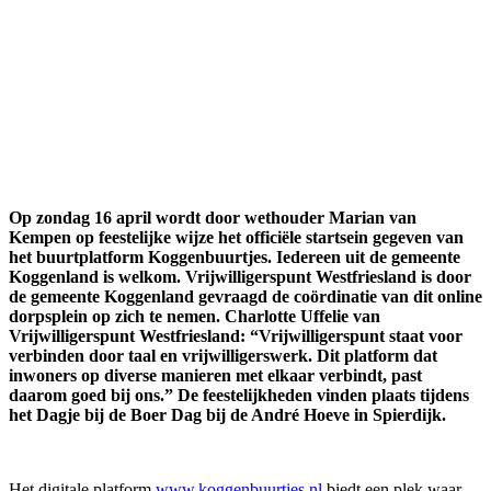
Op zondag 16 april wordt door wethouder Marian van
Kempen op feestelijke wijze het officiële startsein gegeven van
het buurtplatform Koggenbuurtjes. Iedereen uit de gemeente
Koggenland is welkom. Vrijwilligerspunt Westfriesland is door
de gemeente Koggenland gevraagd de coördinatie van dit online
dorpsplein op zich te nemen. Charlotte Uffelie van
Vrijwilligerspunt Westfriesland: “Vrijwilligerspunt staat voor
verbinden door taal en vrijwilligerswerk. Dit platform dat
inwoners op diverse manieren met elkaar verbindt, past
daarom goed bij ons.” De feestelijkheden vinden plaats tijdens
het Dagje bij de Boer Dag bij de André Hoeve in Spierdijk.
Het digitale platform
www.koggenbuurtjes.nl
biedt een plek waar