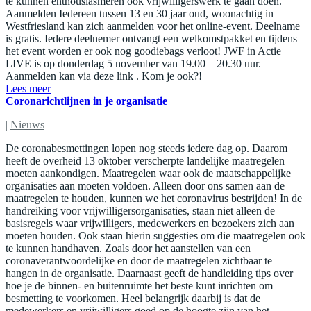
te kunnen enthousiasmeren ook vrijwilligerswerk te gaan doen.”
Aanmelden Iedereen tussen 13 en 30 jaar oud, woonachtig in
Westfriesland kan zich aanmelden voor het online-event. Deelname
is gratis. Iedere deelnemer ontvangt een welkomstpakket en tijdens
het event worden er ook nog goodiebags verloot! JWF in Actie
LIVE is op donderdag 5 november van 19.00 – 20.30 uur.
Aanmelden kan via deze link . Kom je ook?!
Lees meer
Coronarichtlijnen in je organisatie
|
Nieuws
De coronabesmettingen lopen nog steeds iedere dag op. Daarom
heeft de overheid 13 oktober verscherpte landelijke maatregelen
moeten aankondigen. Maatregelen waar ook de maatschappelijke
organisaties aan moeten voldoen. Alleen door ons samen aan de
maatregelen te houden, kunnen we het coronavirus bestrijden! In de
handreiking voor vrijwilligersorganisaties, staan niet alleen de
basisregels waar vrijwilligers, medewerkers en bezoekers zich aan
moeten houden. Ook staan hierin suggesties om die maatregelen ook
te kunnen handhaven. Zoals door het aanstellen van een
coronaverantwoordelijke en door de maatregelen zichtbaar te
hangen in de organisatie. Daarnaast geeft de handleiding tips over
hoe je de binnen- en buitenruimte het beste kunt inrichten om
besmetting te voorkomen. Heel belangrijk daarbij is dat de
medewerkers en vrijwilligers goed op de hoogte zijn van het