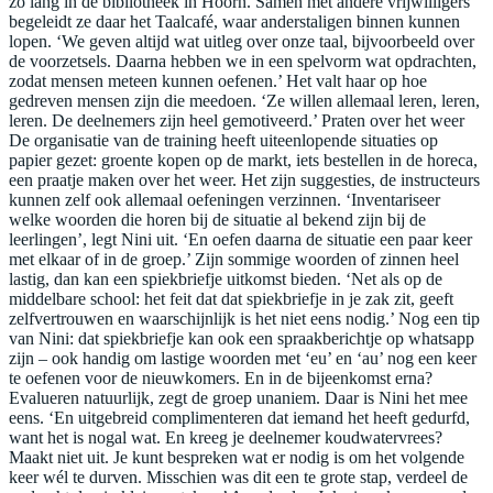
zo lang in de bibliotheek in Hoorn. Samen met andere vrijwilligers
begeleidt ze daar het Taalcafé, waar anderstaligen binnen kunnen
lopen. ‘We geven altijd wat uitleg over onze taal, bijvoorbeeld over
de voorzetsels. Daarna hebben we in een spelvorm wat opdrachten,
zodat mensen meteen kunnen oefenen.’ Het valt haar op hoe
gedreven mensen zijn die meedoen. ‘Ze willen allemaal leren, leren,
leren. De deelnemers zijn heel gemotiveerd.’ Praten over het weer
De organisatie van de training heeft uiteenlopende situaties op
papier gezet: groente kopen op de markt, iets bestellen in de horeca,
een praatje maken over het weer. Het zijn suggesties, de instructeurs
kunnen zelf ook allemaal oefeningen verzinnen. ‘Inventariseer
welke woorden die horen bij de situatie al bekend zijn bij de
leerlingen’, legt Nini uit. ‘En oefen daarna de situatie een paar keer
met elkaar of in de groep.’ Zijn sommige woorden of zinnen heel
lastig, dan kan een spiekbriefje uitkomst bieden. ‘Net als op de
middelbare school: het feit dat dat spiekbriefje in je zak zit, geeft
zelfvertrouwen en waarschijnlijk is het niet eens nodig.’ Nog een tip
van Nini: dat spiekbriefje kan ook een spraakberichtje op whatsapp
zijn – ook handig om lastige woorden met ‘eu’ en ‘au’ nog een keer
te oefenen voor de nieuwkomers. En in de bijeenkomst erna?
Evalueren natuurlijk, zegt de groep unaniem. Daar is Nini het mee
eens. ‘En uitgebreid complimenteren dat iemand het heeft gedurfd,
want het is nogal wat. En kreeg je deelnemer koudwatervrees?
Maakt niet uit. Je kunt bespreken wat er nodig is om het volgende
keer wél te durven. Misschien was dit een te grote stap, verdeel de