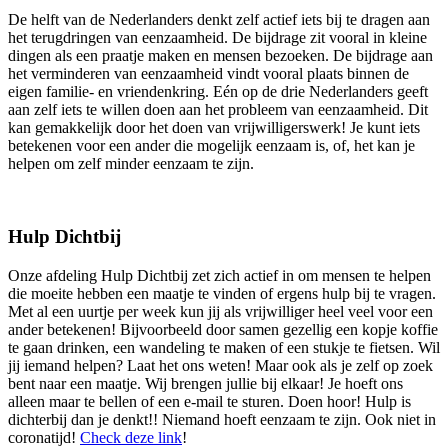
De helft van de Nederlanders denkt zelf actief iets bij te dragen aan
het terugdringen van eenzaamheid. De bijdrage zit vooral in kleine
dingen als een praatje maken en mensen bezoeken. De bijdrage aan
het verminderen van eenzaamheid vindt vooral plaats binnen de
eigen familie- en vriendenkring. Eén op de drie Nederlanders geeft
aan zelf iets te willen doen aan het probleem van eenzaamheid. Dit
kan gemakkelijk door het doen van vrijwilligerswerk! Je kunt iets
betekenen voor een ander die mogelijk eenzaam is, of, het kan je
helpen om zelf minder eenzaam te zijn.
Hulp Dichtbij
Onze afdeling Hulp Dichtbij zet zich actief in om mensen te helpen
die moeite hebben een maatje te vinden of ergens hulp bij te vragen.
Met al een uurtje per week kun jij als vrijwilliger heel veel voor een
ander betekenen! Bijvoorbeeld door samen gezellig een kopje koffie
te gaan drinken, een wandeling te maken of een stukje te fietsen. Wil
jij iemand helpen? Laat het ons weten! Maar ook als je zelf op zoek
bent naar een maatje. Wij brengen jullie bij elkaar! Je hoeft ons
alleen maar te bellen of een e-mail te sturen. Doen hoor! Hulp is
dichterbij dan je denkt!! Niemand hoeft eenzaam te zijn. Ook niet in
coronatijd!
Check deze link
!