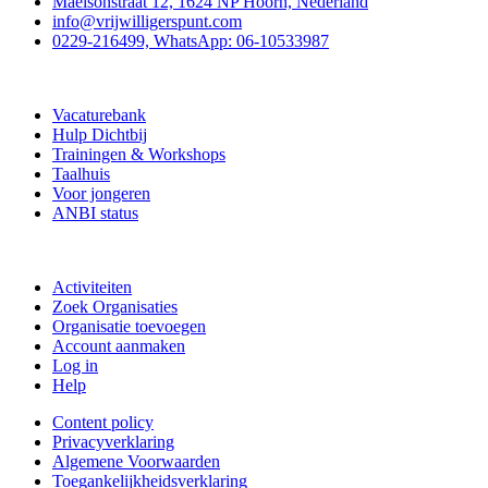
Maelsonstraat 12, 1624 NP Hoorn, Nederland
info@vrijwilligerspunt.com
0229-216499, WhatsApp: 06-10533987
Vrijwilligerspunt
Vacaturebank
Hulp Dichtbij
Trainingen & Workshops
Taalhuis
Voor jongeren
ANBI status
Doe mee
Activiteiten
Zoek Organisaties
Organisatie toevoegen
Account aanmaken
Log in
Help
Content policy
Privacyverklaring
Algemene Voorwaarden
Toegankelijkheidsverklaring