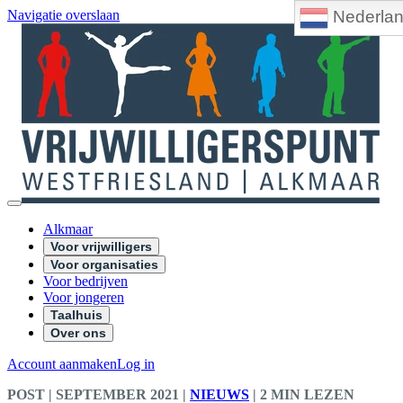
Nederla
Navigatie overslaan
Alkmaar
Voor vrijwilligers
Voor organisaties
Voor bedrijven
Voor jongeren
Taalhuis
Over ons
Account aanmaken
Log in
POST
| SEPTEMBER 2021
|
NIEUWS
|
2 MIN LEZEN