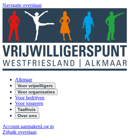
Navigatie overslaan
Alkmaar
Voor vrijwilligers
Voor organisaties
Voor bedrijven
Voor jongeren
Taalhuis
Over ons
Account aanmaken
Log in
Zijbalk overslaan