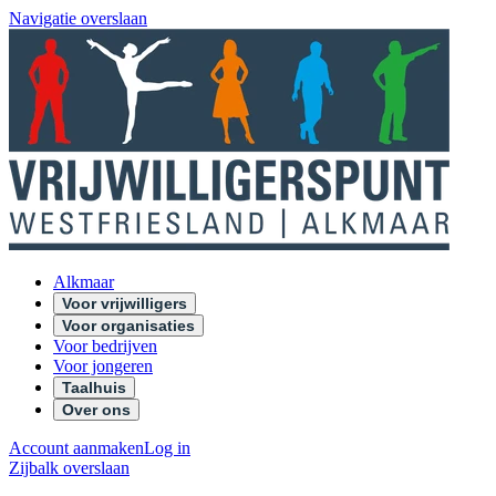
Navigatie overslaan
Alkmaar
Voor vrijwilligers
Voor organisaties
Voor bedrijven
Voor jongeren
Taalhuis
Over ons
Account aanmaken
Log in
Zijbalk overslaan