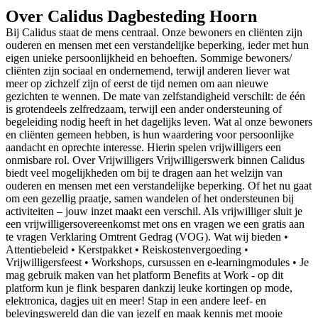
Over Calidus Dagbesteding Hoorn
Bij Calidus staat de mens centraal. Onze bewoners en cliënten zijn
ouderen en mensen met een verstandelijke beperking, ieder met hun
eigen unieke persoonlijkheid en behoeften. Sommige bewoners/
cliënten zijn sociaal en ondernemend, terwijl anderen liever wat
meer op zichzelf zijn of eerst de tijd nemen om aan nieuwe
gezichten te wennen. De mate van zelfstandigheid verschilt: de één
is grotendeels zelfredzaam, terwijl een ander ondersteuning of
begeleiding nodig heeft in het dagelijks leven. Wat al onze bewoners
en cliënten gemeen hebben, is hun waardering voor persoonlijke
aandacht en oprechte interesse. Hierin spelen vrijwilligers een
onmisbare rol. Over Vrijwilligers Vrijwilligerswerk binnen Calidus
biedt veel mogelijkheden om bij te dragen aan het welzijn van
ouderen en mensen met een verstandelijke beperking. Of het nu gaat
om een gezellig praatje, samen wandelen of het ondersteunen bij
activiteiten – jouw inzet maakt een verschil. Als vrijwilliger sluit je
een vrijwilligersovereenkomst met ons en vragen we een gratis aan
te vragen Verklaring Omtrent Gedrag (VOG). Wat wij bieden •
Attentiebeleid • Kerstpakket • Reiskostenvergoeding •
Vrijwilligersfeest • Workshops, cursussen en e-learningmodules • Je
mag gebruik maken van het platform Benefits at Work - op dit
platform kun je flink besparen dankzij leuke kortingen op mode,
elektronica, dagjes uit en meer! Stap in een andere leef- en
belevingswereld dan die van jezelf en maak kennis met mooie