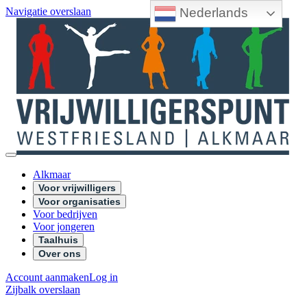
Nederlands
Navigatie overslaan
Alkmaar
Voor vrijwilligers
Voor organisaties
Voor bedrijven
Voor jongeren
Taalhuis
Over ons
Account aanmaken
Log in
Zijbalk overslaan