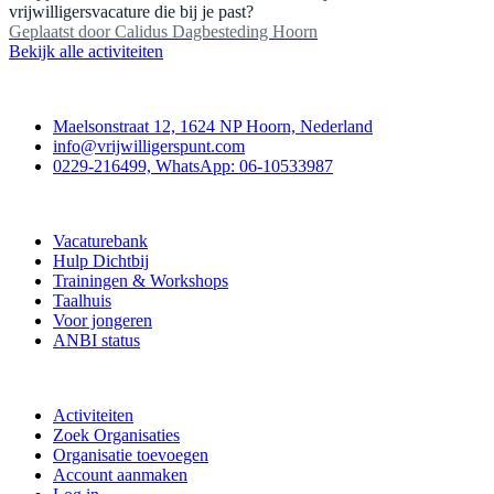
vrijwilligersvacature die bij je past?
Geplaatst door
Calidus Dagbesteding Hoorn
Bekijk alle activiteiten
Contact
Maelsonstraat 12, 1624 NP Hoorn, Nederland
info@vrijwilligerspunt.com
0229-216499, WhatsApp: 06-10533987
Vrijwilligerspunt
Vacaturebank
Hulp Dichtbij
Trainingen & Workshops
Taalhuis
Voor jongeren
ANBI status
Doe mee
Activiteiten
Zoek Organisaties
Organisatie toevoegen
Account aanmaken