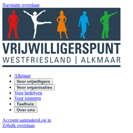
Navigatie overslaan
Alkmaar
Voor vrijwilligers
Voor organisaties
Voor bedrijven
Voor jongeren
Taalhuis
Over ons
Account aanmaken
Log in
Zijbalk overslaan