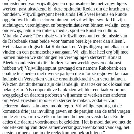
ondersteunen van vrijwilligers en organisaties die met vrijwilligers
werken, past uitstekend bij deze opdracht. Reden om de krachten te
bundelen. Vrijwilligerspunt heeft sinds 1985 veel kennis en kunde
opgebouwd in alle sectoren binnen het vrijwilligerswerk. Dit zijn
stichtingen, verenigingen en burgerinitiatieven binnen welzijn, zorg,
onderwijs, natuur en milieu, media, sport en kunst en cultuur.
Miranda Zwart: “De missie van Vrijwilligerspunt en de missie van
de Rabobank staan beide voor ‘samen bereik je meer dan alleen’.
Het is daarom logisch dat Rabobank en Vrijwilligerspunt elkaar nu
vinden en een partnerschap aangaan. Wij zijn hier heel erg blij mee.
Samen maken we stichtingen en verenigingen sterker!” Ronald
Bleeker ondersteunt dit: “In deze samenwerkingsovereenkomst
hebben wij Vrijwilligerspunt gevraagd om namens Rabobank een
coalitie te smeden met diverse partijen die in onze regio werken aan
Inclusie en Versterken van de organisatiekracht van verenigingen.
We zien dat dit thema’s zijn die landelijk, maar zeker ook lokaal van
belang zijn. Als coöperatieve bank zien wij hier een taak voor ons
weggelegd en daarom proberen wij samen te werken met anderen
om West-Friesland mooier en sterker te maken, zodat er voor
iedereen plaats is in onze mooie regio. Vrijwilligerspunt gaat de
komende drie jaar invulling geven en de partijen aan de tafel vragen
om te zien waarin we elkaar kunnen helpen en versterken. En de
acties die daaruit voortkomen begeleiden. Het is mooi dat we met de
ondertekening van deze samenwerkingsovereenkomst vandaag, het
eerste partnerschap in die reeks kunnen bekrachtigen.”