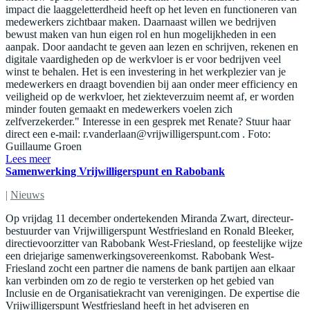
impact die laaggeletterdheid heeft op het leven en functioneren van
medewerkers zichtbaar maken. Daarnaast willen we bedrijven
bewust maken van hun eigen rol en hun mogelijkheden in een
aanpak. Door aandacht te geven aan lezen en schrijven, rekenen en
digitale vaardigheden op de werkvloer is er voor bedrijven veel
winst te behalen. Het is een investering in het werkplezier van je
medewerkers en draagt bovendien bij aan onder meer efficiency en
veiligheid op de werkvloer, het ziekteverzuim neemt af, er worden
minder fouten gemaakt en medewerkers voelen zich
zelfverzekerder." Interesse in een gesprek met Renate? Stuur haar
direct een e-mail:
r.vanderlaan@vrijwilligerspunt.com
. Foto:
Guillaume Groen
Lees meer
Samenwerking Vrijwilligerspunt en Rabobank
|
Nieuws
Op vrijdag 11 december ondertekenden Miranda Zwart, directeur-
bestuurder van Vrijwilligerspunt Westfriesland en Ronald Bleeker,
directievoorzitter van Rabobank West-Friesland, op feestelijke wijze
een driejarige samenwerkingsovereenkomst. Rabobank West-
Friesland zocht een partner die namens de bank partijen aan elkaar
kan verbinden om zo de regio te versterken op het gebied van
Inclusie en de Organisatiekracht van verenigingen. De expertise die
Vrijwilligerspunt Westfriesland heeft in het adviseren en