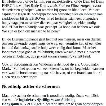
Bij Huttendorp of de kermis, een muziekfestival of de Dam tot Dam:
EHBO’ers van het Rode Kruis, zoals Fred en Eline, zorgen ervoor
dat iedereen geholpen kan worden bij groot en klein leed. Van een
aspirientje tegen de hoofdpijn tot een beroerte: al
les en iedereen kan
aankloppen bij de EHBO‘ers.
Fred herinnert zich een bijzondere
hulpvraag: een mevrouw die een paar veiligheidsspelden nodig
had. “Haar beha-bandje was geknapt. Ja hoor, dat hebben we ook.
We zijn er toch om mensen te helpen?”
Bij de Dierenambulance gaat het niet om mensen, maar om dieren:
om een gewonde vogel langs de weg, een vermiste kat, of een dier
in nood dat dankzij snelle hulp weer veilig thuiskomt. Maar het
loopt niet altijd goed af. “Gelukkig zitten we altijd met z’n tweeën
op een ambulance, dus je kunt elkaar steunen”, vertelt Fred.
Ook bij Reddingsstation Wijdenes is de nood divers. Coördinator
Mark: “Van het redden van een kitesurfer, tot het begeleiden van een
verdwaalde bootbemanning naar de haven, of een brand aan boord.
Geen dag is hetzelfde!”
Noodhulp achter de schermen
Maar ook achter de schermen is noodhulp nodig. Zoals van Dick,
een van de
logistieke vrijwilligers van Stichting
Babyspullen.
Niet elk gezin heeft de luxe om te gaan babyshoppen,