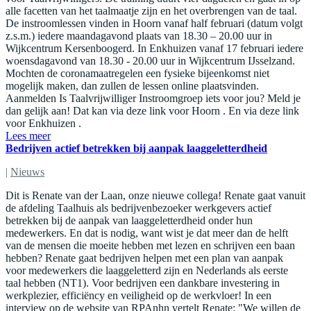
alle facetten van het taalmaatje zijn en het overbrengen van de taal.
De instroomlessen vinden in Hoorn vanaf half februari (datum volgt
z.s.m.) iedere maandagavond plaats van 18.30 – 20.00 uur in
Wijkcentrum Kersenboogerd. In Enkhuizen vanaf 17 februari iedere
woensdagavond van 18.30 - 20.00 uur in Wijkcentrum IJsselzand.
Mochten de coronamaatregelen een fysieke bijeenkomst niet
mogelijk maken, dan zullen de lessen online plaatsvinden.
Aanmelden Is Taalvrijwilliger Instroomgroep iets voor jou? Meld je
dan gelijk aan! Dat kan via deze link voor Hoorn . En via deze link
voor Enkhuizen .
Lees meer
Bedrijven actief betrekken bij aanpak laaggeletterdheid
|
Nieuws
Dit is Renate van der Laan, onze nieuwe collega! Renate gaat vanuit
de afdeling Taalhuis als bedrijvenbezoeker werkgevers actief
betrekken bij de aanpak van laaggeletterdheid onder hun
medewerkers. En dat is nodig, want wist je dat meer dan de helft
van de mensen die moeite hebben met lezen en schrijven een baan
hebben? Renate gaat bedrijven helpen met een plan van aanpak
voor medewerkers die laaggeletterd zijn en Nederlands als eerste
taal hebben (NT1). Voor bedrijven een dankbare investering in
werkplezier, efficiëncy en veiligheid op de werkvloer! In een
interview op de website van RPAnhn vertelt Renate: "We willen de