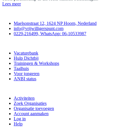
Lees meer
Contact
Maelsonstraat 12, 1624 NP Hoorn, Nederland
info@vrijwilligerspunt.com
0229-216499, WhatsApp: 06-10533987
Vrijwilligerspunt
Vacaturebank
Hulp Dichtbij
Trainingen & Workshops
Taalhuis
Voor jongeren
ANBI status
Doe mee
Activiteiten
Zoek Organisaties
Organisatie toevoegen
Account aanmaken
Log in
Help