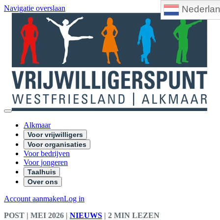
Nederla
Navigatie overslaan
Alkmaar
Voor vrijwilligers
Voor organisaties
Voor bedrijven
Voor jongeren
Taalhuis
Over ons
Account aanmaken
Log in
POST
| MEI 2026
|
NIEUWS
|
2 MIN LEZEN