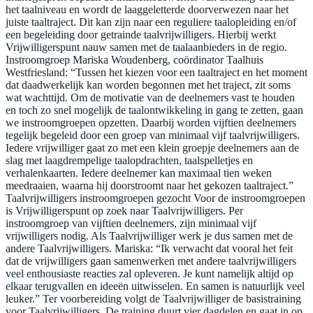
het taalniveau en wordt de laaggeletterde doorverwezen naar het
juiste taaltraject. Dit kan zijn naar een reguliere taalopleiding en/of
een begeleiding door getrainde taalvrijwilligers. Hierbij werkt
Vrijwilligerspunt nauw samen met de taalaanbieders in de regio.
Instroomgroep Mariska Woudenberg, coördinator Taalhuis
Westfriesland: “Tussen het kiezen voor een taaltraject en het moment
dat daadwerkelijk kan worden begonnen met het traject, zit soms
wat wachttijd. Om de motivatie van de deelnemers vast te houden
en toch zo snel mogelijk de taalontwikkeling in gang te zetten, gaan
we instroomgroepen opzetten. Daarbij worden vijftien deelnemers
tegelijk begeleid door een groep van minimaal vijf taalvrijwilligers.
Iedere vrijwilliger gaat zo met een klein groepje deelnemers aan de
slag met laagdrempelige taalopdrachten, taalspelletjes en
verhalenkaarten. Iedere deelnemer kan maximaal tien weken
meedraaien, waarna hij doorstroomt naar het gekozen taaltraject.”
Taalvrijwilligers instroomgroepen gezocht Voor de instroomgroepen
is Vrijwilligerspunt op zoek naar Taalvrijwilligers. Per
instroomgroep van vijftien deelnemers, zijn minimaal vijf
vrijwilligers nodig. Als Taalvrijwilliger werk je dus samen met de
andere Taalvrijwilligers. Mariska: “Ik verwacht dat vooral het feit
dat de vrijwilligers gaan samenwerken met andere taalvrijwilligers
veel enthousiaste reacties zal opleveren. Je kunt namelijk altijd op
elkaar terugvallen en ideeën uitwisselen. En samen is natuurlijk veel
leuker.” Ter voorbereiding volgt de Taalvrijwilliger de basistraining
voor Taalvrijwilligers. De training duurt vier dagdelen en gaat in op