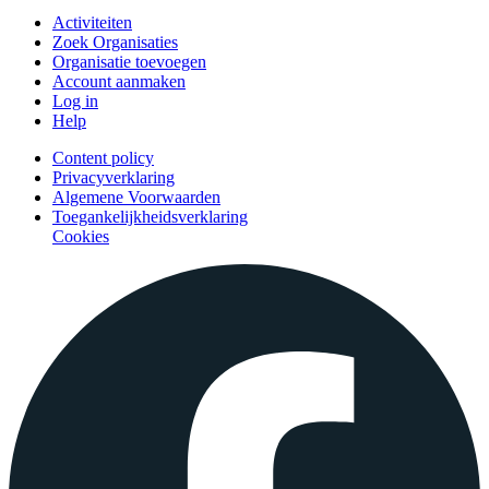
Activiteiten
Zoek Organisaties
Organisatie toevoegen
Account aanmaken
Log in
Help
Content policy
Privacyverklaring
Algemene Voorwaarden
Toegankelijkheidsverklaring
Cookies