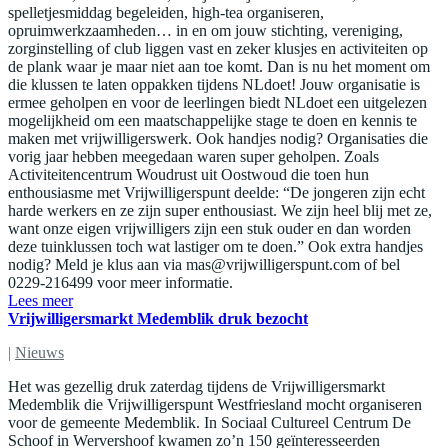
spelletjesmiddag begeleiden, high-tea organiseren,
opruimwerkzaamheden… in en om jouw stichting, vereniging,
zorginstelling of club liggen vast en zeker klusjes en activiteiten op
de plank waar je maar niet aan toe komt. Dan is nu het moment om
die klussen te laten oppakken tijdens NLdoet! Jouw organisatie is
ermee geholpen en voor de leerlingen biedt NLdoet een uitgelezen
mogelijkheid om een maatschappelijke stage te doen en kennis te
maken met vrijwilligerswerk. Ook handjes nodig? Organisaties die
vorig jaar hebben meegedaan waren super geholpen. Zoals
Activiteitencentrum Woudrust uit Oostwoud die toen hun
enthousiasme met Vrijwilligerspunt deelde: “De jongeren zijn echt
harde werkers en ze zijn super enthousiast. We zijn heel blij met ze,
want onze eigen vrijwilligers zijn een stuk ouder en dan worden
deze tuinklussen toch wat lastiger om te doen.” Ook extra handjes
nodig? Meld je klus aan via
mas@vrijwilligerspunt.com
of bel
0229-216499 voor meer informatie.
Lees meer
Vrijwilligersmarkt Medemblik druk bezocht
|
Nieuws
Het was gezellig druk zaterdag tijdens de Vrijwilligersmarkt
Medemblik die Vrijwilligerspunt Westfriesland mocht organiseren
voor de gemeente Medemblik. In Sociaal Cultureel Centrum De
Schoof in Wervershoof kwamen zo’n 150 geïnteresseerden