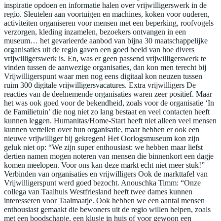
inspiratie opdoen en informatie halen over vrijwilligerswerk in de
regio. Sleutelen aan voortuigen en machines, koken voor ouderen,
activiteiten organiseren voor mensen met een beperking, roofvogels
verzorgen, kleding inzamelen, bezoekers ontvangen in een
museum… het gevarieerde aanbod van bijna 30 maatschappelijke
organisaties uit de regio gaven een goed beeld van hoe divers
vrijwilligerswerk is. En, was er geen passend vrijwilligerswerk te
vinden tussen de aanwezige organisaties, dan kon men terecht bij
Vrijwilligerspunt waar men nog eens digitaal kon neuzen tussen
ruim 300 digitale vrijwilligersvacatures. Extra vrijwilligers De
reacties van de deelnemende organisaties waren zeer positief. Maar
het was ook goed voor de bekendheid, zoals voor de organisatie ‘In
de Familietuin’ die nog niet zo lang bestaat en veel contacten heeft
kunnen leggen. Humanitas/Home-Start heeft niet alleen veel mensen
kunnen vertellen over hun organisatie, maar hebben er ook een
nieuwe vrijwilliger bij gekregen! Het Oorlogsmuseum kon zijn
geluk niet op: “We zijn super enthousiast: we hebben maar liefst
dertien namen mogen noteren van mensen die binnenkort een dagje
komen meelopen. Voor ons kan deze markt echt niet meer stuk!”
Verbinden van organisaties en vrijwilligers Ook de markttafel van
Vrijwilligerspunt werd goed bezocht. Anouschka Timm: “Onze
collega van Taalhuis Westfriesland heeft twee dames kunnen
interesseren voor Taalmaatje. Ook hebben we een aantal mensen
enthousiast gemaakt die bewoners uit de regio willen helpen, zoals
met een boodschapje, een klusje in huis of voor gewoon een