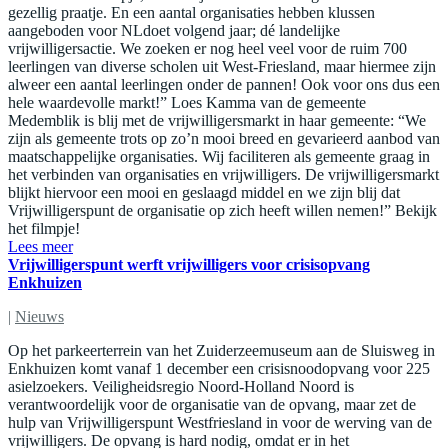
gezellig praatje. En een aantal organisaties hebben klussen
aangeboden voor NLdoet volgend jaar; dé landelijke
vrijwilligersactie. We zoeken er nog heel veel voor de ruim 700
leerlingen van diverse scholen uit West-Friesland, maar hiermee zijn
alweer een aantal leerlingen onder de pannen! Ook voor ons dus een
hele waardevolle markt!” Loes Kamma van de gemeente
Medemblik is blij met de vrijwilligersmarkt in haar gemeente: “We
zijn als gemeente trots op zo’n mooi breed en gevarieerd aanbod van
maatschappelijke organisaties. Wij faciliteren als gemeente graag in
het verbinden van organisaties en vrijwilligers. De vrijwilligersmarkt
blijkt hiervoor een mooi en geslaagd middel en we zijn blij dat
Vrijwilligerspunt de organisatie op zich heeft willen nemen!” Bekijk
het filmpje!
Lees meer
Vrijwilligerspunt werft vrijwilligers voor crisisopvang
Enkhuizen
|
Nieuws
Op het parkeerterrein van het Zuiderzeemuseum aan de Sluisweg in
Enkhuizen komt vanaf 1 december een crisisnoodopvang voor 225
asielzoekers. Veiligheidsregio Noord-Holland Noord is
verantwoordelijk voor de organisatie van de opvang, maar zet de
hulp van Vrijwilligerspunt Westfriesland in voor de werving van de
vrijwilligers. De opvang is hard nodig, omdat er in het