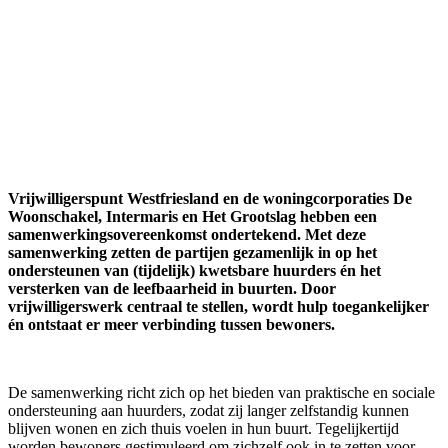
Vrijwilligerspunt Westfriesland en de woningcorporaties De
Woonschakel, Intermaris en Het Grootslag hebben een
samenwerkingsovereenkomst ondertekend. Met deze
samenwerking zetten de partijen gezamenlijk in op het
ondersteunen van (tijdelijk) kwetsbare huurders én het
versterken van de leefbaarheid in buurten. Door
vrijwilligerswerk centraal te stellen, wordt hulp toegankelijker
én ontstaat er meer verbinding tussen bewoners.
De samenwerking richt zich op het bieden van praktische en sociale
ondersteuning aan huurders, zodat zij langer zelfstandig kunnen
blijven wonen en zich thuis voelen in hun buurt. Tegelijkertijd
worden bewoners gestimuleerd om zichzelf ook in te zetten voor