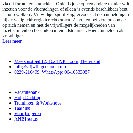
via dit formulier aanmelden. Ook als je je op een andere manier wilt
inzetten voor de vluchtelingen of alleen ’s avonds beschikbaar bent,
is hulp welkom. Vrijwilligerspunt zorgt ervoor dat de aanmeldingen
bij de veiligheidsregio terechtkomen. Zij zullen het verdere contact
op zich nemen en met de vrijwilligers de mogelijkheden van
inzetbaarheid en beschikbaarheid afstemmen. Hier aanmelden als
vrijwilliger
Lees meer
Contact
Maelsonstraat 12, 1624 NP Hoorn, Nederland
info@vrijwilligerspunt.com
0229-216499, WhatsApp: 06-10533987
Vrijwilligerspunt
Vacaturebank
Hulp Dichtbij
Trainingen & Workshops
Taalhuis
Voor jongeren
ANBI status
Doe mee