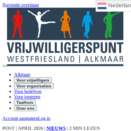
Nederla
Navigatie overslaan
Alkmaar
Voor vrijwilligers
Voor organisaties
Voor bedrijven
Voor jongeren
Taalhuis
Over ons
Account aanmaken
Log in
POST
| APRIL 2026
|
NIEUWS
|
2 MIN LEZEN