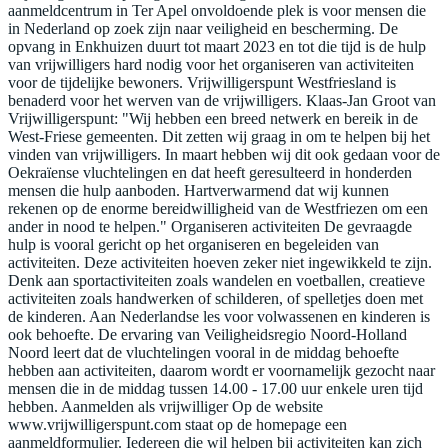
aanmeldcentrum in Ter Apel onvoldoende plek is voor mensen die
in Nederland op zoek zijn naar veiligheid en bescherming. De
opvang in Enkhuizen duurt tot maart 2023 en tot die tijd is de hulp
van vrijwilligers hard nodig voor het organiseren van activiteiten
voor de tijdelijke bewoners. Vrijwilligerspunt Westfriesland is
benaderd voor het werven van de vrijwilligers. Klaas-Jan Groot van
Vrijwilligerspunt: "Wij hebben een breed netwerk en bereik in de
West-Friese gemeenten. Dit zetten wij graag in om te helpen bij het
vinden van vrijwilligers. In maart hebben wij dit ook gedaan voor de
Oekraïense vluchtelingen en dat heeft geresulteerd in honderden
mensen die hulp aanboden. Hartverwarmend dat wij kunnen
rekenen op de enorme bereidwilligheid van de Westfriezen om een
ander in nood te helpen." Organiseren activiteiten De gevraagde
hulp is vooral gericht op het organiseren en begeleiden van
activiteiten. Deze activiteiten hoeven zeker niet ingewikkeld te zijn.
Denk aan sportactiviteiten zoals wandelen en voetballen, creatieve
activiteiten zoals handwerken of schilderen, of spelletjes doen met
de kinderen. Aan Nederlandse les voor volwassenen en kinderen is
ook behoefte. De ervaring van Veiligheidsregio Noord-Holland
Noord leert dat de vluchtelingen vooral in de middag behoefte
hebben aan activiteiten, daarom wordt er voornamelijk gezocht naar
mensen die in de middag tussen 14.00 - 17.00 uur enkele uren tijd
hebben. Aanmelden als vrijwilliger Op de website
www.vrijwilligerspunt.com staat op de homepage een
aanmeldformulier. Iedereen die wil helpen bij activiteiten kan zich