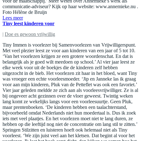
voor de maatschappij.’ Meer weten over Annemieke’s werk als
communicatie-adviseur? Kijk op haar website: www.annemieke.nu .
Foto Hélène de Bruijn
Lees meer
Tiny leest kinderen voor
|
Doe es gewoon vrijwillig
Tiny Immen is voorlezer bij Samenvoorlezen van Vrijwilligerspunt.
Met veel plezier leest ze voor aan kinderen van een jaar of 5 tot 10.
‘Van het voorlezen krijgen ze een grotere woordenschat. En dat is
belangrijk als je goed wilt meedoen op school.’ Al vier jaar leest ze
elke week voor uit de boekjes die de kinderen zelf hebben
uitgezocht in de bieb. Het voorlezen zit haar in het bloed, want Tiny
was vroeger een echte voorleesmoeder. ‘Jip en Janneke las ik graag
voor aan mijn kinderen, Pluk van de Petteflet was ook een favoriet.’
Vier jaar geleden meldde ze zich aan als voorleesvrijwilliger. Ze is al
bij ongeveer acht gezinnen over de vloer geweest. Twintig weken
lang komt ze wekelijks langs voor een voorleesuurtje. Geen Pluk,
maar prentenboeken. ‘De kinderen hebben een taalachterstand,
bijvoorbeeld omdat Nederlands niet hun moedertaal is. Dus ik zoek
iets met veel plaatjes. En het voorlezen moet niet te lang duren, ze
hebben op die leeftijd nog niet de concentratie om lang stil te zitten.’
Springen Stilzitten en luisteren hoeft ook helemaal niet als Tiny
voorleest. ‘We zijn juist veel aan het kletsen. Dat begint al voor het