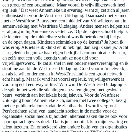
een groep of een organisatie. Maar vooral is vrijwilligerswerk heel
erg leuk.’ Dat weet Annemieke uit ervaring, want zij zet zich al jaren
enthousiast in voor de Westfriese Uitdaging. Daarnaast doet ze mee
met de Westfriese Beursvloer, een initiatief van Vrijwilligerspunt in
samenwerking met Westfriese Uitdaging. Andere mensen helpen zat
er al jong in bij Annemieke, vertelt ze. ‘Op de lagere school hielp ik
de kleuters, op de middelbare school was ik betrokken bij het gala
en de open dagen. Kinderen schminken op de kermis? Ja hoor, ik
was erbij. Als iets leuk klinkt en ik heb tijd, dan zeg ik snel ja.’ Acht
jaar geleden begon ze haar eigen bedrijf als communicatieadviseur,
en zelfs met een volle agenda vindt ze nog tijd voor
vrijwilligerswerk. ‘Ik zat al snel in een ondernemersvereniging en ik
sloot me aan bij de Westfriese Uitdaging. Goed voor m’n netwerk,
en als je wilt ondernemen in West-Friesland is een groot netwerk
echt handig. Maar ik vind het vooral erg leuk, vrijwilligerswerk is
voor mij echt een way of life.’ Win-win De Westfriese Uitdaging is
de spin in het web die stichtingen en verenigingen, met gesloten
beurs, verbindt aan het lokale bedrijfsleven. Voor de Westfriese
Uitdaging houdt Annemieke zich, samen met twee collega’s, bezig
met de public relations zodat de zichtbaarheid wordt vergroot.
Persberichten schrijven, aandacht zoeken in de media voor de
organisatie, social media bijhouden: allemaal zaken die ze ook voor
haar opdrachtgevers doet. ‘Dat is juist mooi: ik kan mijn ervaring en
talent inzetten. En omgekeerd zien andere bedrijven en organisaties