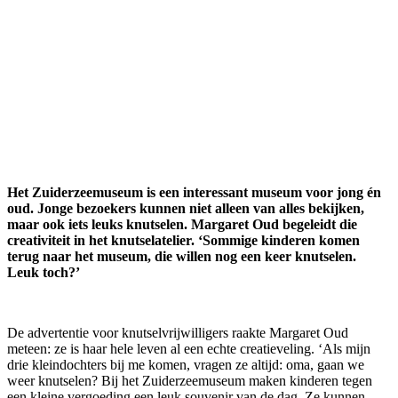
Het Zuiderzeemuseum is een interessant museum voor jong én
oud. Jonge bezoekers kunnen niet alleen van alles bekijken,
maar ook iets leuks knutselen. Margaret Oud begeleidt die
creativiteit in het knutselatelier. ‘Sommige kinderen komen
terug naar het museum, die willen nog een keer knutselen.
Leuk toch?’
De advertentie voor knutselvrijwilligers raakte Margaret Oud
meteen: ze is haar hele leven al een echte creatieveling. ‘Als mijn
drie kleindochters bij me komen, vragen ze altijd: oma, gaan we
weer knutselen? Bij het Zuiderzeemuseum maken kinderen tegen
een kleine vergoeding een leuk souvenir van de dag. Ze kunnen