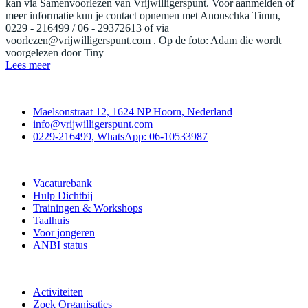
kan via Samenvoorlezen van Vrijwilligerspunt. Voor aanmelden of
meer informatie kun je contact opnemen met Anouschka Timm,
0229 - 216499 / 06 - 29372613 of via
voorlezen@vrijwilligerspunt.com
. Op de foto: Adam die wordt
voorgelezen door Tiny
Lees meer
Contact
Maelsonstraat 12, 1624 NP Hoorn, Nederland
info@vrijwilligerspunt.com
0229-216499, WhatsApp: 06-10533987
Vrijwilligerspunt
Vacaturebank
Hulp Dichtbij
Trainingen & Workshops
Taalhuis
Voor jongeren
ANBI status
Doe mee
Activiteiten
Zoek Organisaties