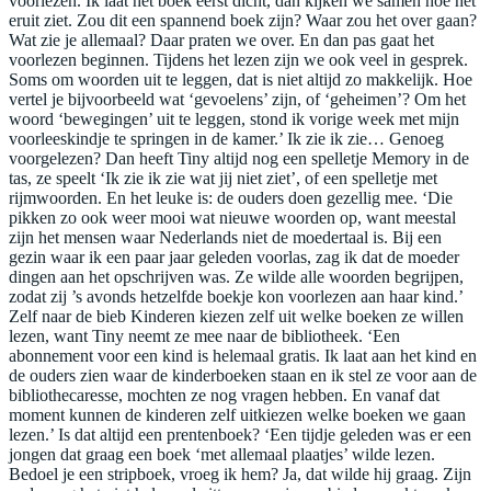
voorlezen. Ik laat het boek eerst dicht, dan kijken we samen hoe het
eruit ziet. Zou dit een spannend boek zijn? Waar zou het over gaan?
Wat zie je allemaal? Daar praten we over. En dan pas gaat het
voorlezen beginnen. Tijdens het lezen zijn we ook veel in gesprek.
Soms om woorden uit te leggen, dat is niet altijd zo makkelijk. Hoe
vertel je bijvoorbeeld wat ‘gevoelens’ zijn, of ‘geheimen’? Om het
woord ‘bewegingen’ uit te leggen, stond ik vorige week met mijn
voorleeskindje te springen in de kamer.’ Ik zie ik zie… Genoeg
voorgelezen? Dan heeft Tiny altijd nog een spelletje Memory in de
tas, ze speelt ‘Ik zie ik zie wat jij niet ziet’, of een spelletje met
rijmwoorden. En het leuke is: de ouders doen gezellig mee. ‘Die
pikken zo ook weer mooi wat nieuwe woorden op, want meestal
zijn het mensen waar Nederlands niet de moedertaal is. Bij een
gezin waar ik een paar jaar geleden voorlas, zag ik dat de moeder
dingen aan het opschrijven was. Ze wilde alle woorden begrijpen,
zodat zij ’s avonds hetzelfde boekje kon voorlezen aan haar kind.’
Zelf naar de bieb Kinderen kiezen zelf uit welke boeken ze willen
lezen, want Tiny neemt ze mee naar de bibliotheek. ‘Een
abonnement voor een kind is helemaal gratis. Ik laat aan het kind en
de ouders zien waar de kinderboeken staan en ik stel ze voor aan de
bibliothecaresse, mochten ze nog vragen hebben. En vanaf dat
moment kunnen de kinderen zelf uitkiezen welke boeken we gaan
lezen.’ Is dat altijd een prentenboek? ‘Een tijdje geleden was er een
jongen dat graag een boek ‘met allemaal plaatjes’ wilde lezen.
Bedoel je een stripboek, vroeg ik hem? Ja, dat wilde hij graag. Zijn