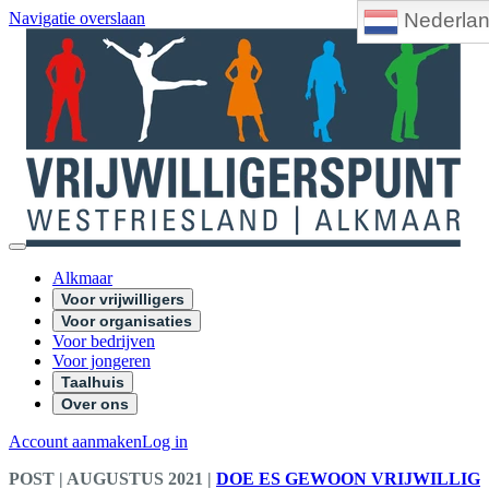
Nederla
Navigatie overslaan
Alkmaar
Voor vrijwilligers
Voor organisaties
Voor bedrijven
Voor jongeren
Taalhuis
Over ons
Account aanmaken
Log in
POST
| AUGUSTUS 2021
|
DOE ES GEWOON VRIJWILLIG