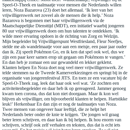
Speel-O-Theek en taalmaatje voor mensen die Nederlands willen
leren, Noza Bazarova (23) doet het allemaal. ‘Ik leer van het
vrijwilligerswerk net zoveel als de mensen die ik help.’ Noza
Bazarova is begonnen met haar vrijwilligerswerk via de
Maatschappelijke Diensttijd (MDT), een initiatief waarbij jongeren
80 uur vrijwilligerswerk doen om hun talenten te ontdekken. ‘Ik
wilde meer ervaring opdoen in de richting van Zorg en Welzijn.
Mijn begeleider bij Vrijwilligerspunt Westfriesland, Fleur Neefjes,
stelde me als wandelmaatje voor aan een meisje, een paar jaar ouder
dan ik. Zij speelt Pokémon Go, en ik ken dat spel ook wel, dus we
zijn een paar keer samen erop uit gegaan om Pokémons te vangen.’
En dan heb je zomaar een uur gewandeld en lekker gekletst.
Klanten helpen En Noza doet nog veel meer vrijwilligerswerk. Ze
telde stemmen na de Tweede Kamerverkiezingen en springt bij in de
organisatie van jongerenfestival JITS. En toen ze een vacature bij de
Speel-O-Theek zag, leek dat haar ook wel wat. ‘Ze zochten een
activiteitenbegeleider en daar heb ik op gereageerd. Jammer genoeg
kwam toen corona, dus dat kon niet doorgaan. Maar ik kon wel
blijven als vrijwilliger, om bijvoorbeeld klanten te helpen. Hartstikke
leuk!’ Herkenbaar En dan zijn er nog de taalmaatjes van Noza.
Twee mensen van ongeveer haar leeftijd, die ze helpt het
Nederlands beter onder de knie te krijgen. ‘De jongen wil graag
beter leren schrijven, en daar kan ik bij helpen. Ik hou enorm van
schrijven, schrijf ook zelf verhalen en teksten, dus dat is echt iets