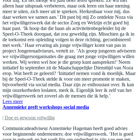
voor mij. En het meisje wil juist beter leren spreken. Ze wil niet
alleen haar uitspraak verbeteren, maar ook leren om haar mening
meer te uiten, zich meer uit te spreken. Herkenbaar voor mij, dus
daar werken we samen aan.’ Dit past bij mij Zo ontdekte Noza via
het vrijwilligerswerk dat de sector Zorg en Welzijn echt goed bij
haar past. ‘Ik hoop dat die baan als activiteitenbegeleider bij de
Speel-O-Theek doorgaat, dat zou geweldig zijn. Misschien ga ik in
de toekomst een opleiding volgen in deze richting, gecombineerd
met werk.’ Haar ervaring als jonge vrijwilliger komt van pas in
project Jongerenadviseurs, vertelt ze. ‘Als groep jongeren adviseren
we vrijwilligersorganisaties die graag met jonge vrijwilligers willen
werken. Wij weten wel hoe je die groep kunt aanspreken!’ Neem
initiatief In september zit de Maatschappelijke Diensttijd van Noza
erop. Wat heeft ze geleerd? ‘Initiatief nemen vond ik moeilijk. Maar
bij de Speel-O-Theek stelde ik voor om meer promotie te maken,
bijvoorbeeld via social media. Daar zijn ze enthousiast over. Ik kan
mijn onzekerheden loslaten, merk ik. Eigenlijk leer ik zelf van het
vrijwilligerswerk net zoveel als de mensen die ik help.’
Lees meer
Annemieke geeft workshops social media
|
Doe es gewoon vrijwillig
Communicatieadviseur Annemieke Hageman heeft goed advies
voor beginnende ondernemers: doe vrijwilligerswerk. ‘Het is goed
voor je netwerk en het voelt fijn om onderdeel te zijn van een iets,