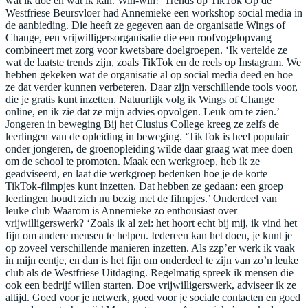
wat ik doe en wat ik kan. Win-win!’ Trends op TikTok Op de
Westfriese Beursvloer had Annemieke een workshop social media in
de aanbieding. Die heeft ze gegeven aan de organisatie Wings of
Change, een vrijwilligersorganisatie die een roofvogelopvang
combineert met zorg voor kwetsbare doelgroepen. ‘Ik vertelde ze
wat de laatste trends zijn, zoals TikTok en de reels op Instagram. We
hebben gekeken wat de organisatie al op social media deed en hoe
ze dat verder kunnen verbeteren. Daar zijn verschillende tools voor,
die je gratis kunt inzetten. Natuurlijk volg ik Wings of Change
online, en ik zie dat ze mijn advies opvolgen. Leuk om te zien.’
Jongeren in beweging Bij het Clusius College kreeg ze zelfs de
leerlingen van de opleiding in beweging. ‘TikTok is heel populair
onder jongeren, de groenopleiding wilde daar graag wat mee doen
om de school te promoten. Maak een werkgroep, heb ik ze
geadviseerd, en laat die werkgroep bedenken hoe je de korte
TikTok-filmpjes kunt inzetten. Dat hebben ze gedaan: een groep
leerlingen houdt zich nu bezig met de filmpjes.’ Onderdeel van
leuke club Waarom is Annemieke zo enthousiast over
vrijwilligerswerk? ‘Zoals ik al zei: het hoort echt bij mij, ik vind het
fijn om andere mensen te helpen. Iedereen kan het doen, je kunt je
op zoveel verschillende manieren inzetten. Als zzp’er werk ik vaak
in mijn eentje, en dan is het fijn om onderdeel te zijn van zo’n leuke
club als de Westfriese Uitdaging. Regelmatig spreek ik mensen die
ook een bedrijf willen starten. Doe vrijwilligerswerk, adviseer ik ze
altijd. Goed voor je netwerk, goed voor je sociale contacten en goed