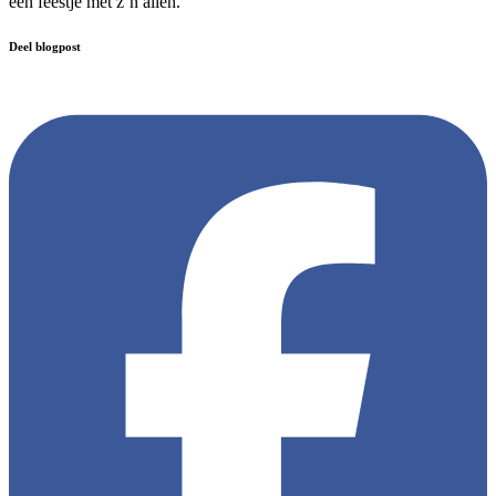
een feestje met z’n allen.’
Deel blogpost