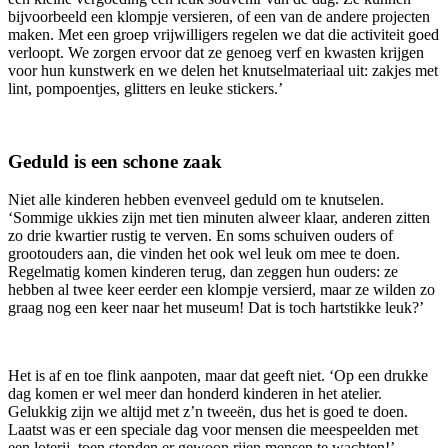
bijvoorbeeld een klompje versieren, of een van de andere projecten
maken. Met een groep vrijwilligers regelen we dat die activiteit goed
verloopt. We zorgen ervoor dat ze genoeg verf en kwasten krijgen
voor hun kunstwerk en we delen het knutselmateriaal uit: zakjes met
lint, pompoentjes, glitters en leuke stickers.’
Geduld is een schone zaak
Niet alle kinderen hebben evenveel geduld om te knutselen.
‘Sommige ukkies zijn met tien minuten alweer klaar, anderen zitten
zo drie kwartier rustig te verven. En soms schuiven ouders of
grootouders aan, die vinden het ook wel leuk om mee te doen.
Regelmatig komen kinderen terug, dan zeggen hun ouders: ze
hebben al twee keer eerder een klompje versierd, maar ze wilden zo
graag nog een keer naar het museum! Dat is toch hartstikke leuk?’
Het is af en toe flink aanpoten, maar dat geeft niet. ‘Op een drukke
dag komen er wel meer dan honderd kinderen in het atelier.
Gelukkig zijn we altijd met z’n tweeën, dus het is goed te doen.
Laatst was er een speciale dag voor mensen die meespeelden met
een loterij, toen stonden er gewoon rijen mensen te wachten!’