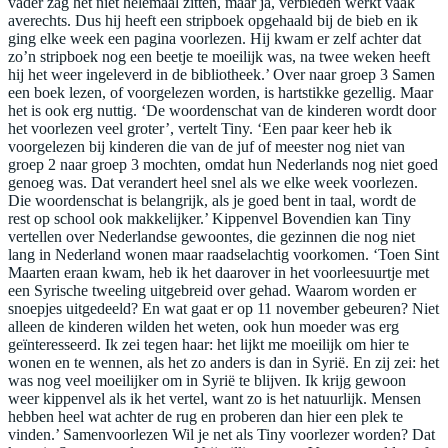
vader zag het niet helemaal zitten, maar ja, verbieden werkt vaak
averechts. Dus hij heeft een stripboek opgehaald bij de bieb en ik
ging elke week een pagina voorlezen. Hij kwam er zelf achter dat
zo’n stripboek nog een beetje te moeilijk was, na twee weken heeft
hij het weer ingeleverd in de bibliotheek.’ Over naar groep 3 Samen
een boek lezen, of voorgelezen worden, is hartstikke gezellig. Maar
het is ook erg nuttig. ‘De woordenschat van de kinderen wordt door
het voorlezen veel groter’, vertelt Tiny. ‘Een paar keer heb ik
voorgelezen bij kinderen die van de juf of meester nog niet van
groep 2 naar groep 3 mochten, omdat hun Nederlands nog niet goed
genoeg was. Dat verandert heel snel als we elke week voorlezen.
Die woordenschat is belangrijk, als je goed bent in taal, wordt de
rest op school ook makkelijker.’ Kippenvel Bovendien kan Tiny
vertellen over Nederlandse gewoontes, die gezinnen die nog niet
lang in Nederland wonen maar raadselachtig voorkomen. ‘Toen Sint
Maarten eraan kwam, heb ik het daarover in het voorleesuurtje met
een Syrische tweeling uitgebreid over gehad. Waarom worden er
snoepjes uitgedeeld? En wat gaat er op 11 november gebeuren? Niet
alleen de kinderen wilden het weten, ook hun moeder was erg
geïnteresseerd. Ik zei tegen haar: het lijkt me moeilijk om hier te
wonen en te wennen, als het zo anders is dan in Syrië. En zij zei: het
was nog veel moeilijker om in Syrië te blijven. Ik krijg gewoon
weer kippenvel als ik het vertel, want zo is het natuurlijk. Mensen
hebben heel wat achter de rug en proberen dan hier een plek te
vinden.’ Samenvoorlezen Wil je net als Tiny voorlezer worden? Dat