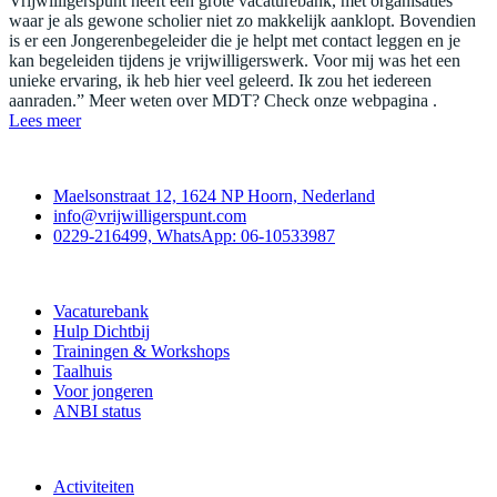
Vrijwilligerspunt heeft een grote vacaturebank, met organisaties
waar je als gewone scholier niet zo makkelijk aanklopt. Bovendien
is er een Jongerenbegeleider die je helpt met contact leggen en je
kan begeleiden tijdens je vrijwilligerswerk. Voor mij was het een
unieke ervaring, ik heb hier veel geleerd. Ik zou het iedereen
aanraden.” Meer weten over MDT? Check onze webpagina .
Lees meer
Contact
Maelsonstraat 12, 1624 NP Hoorn, Nederland
info@vrijwilligerspunt.com
0229-216499, WhatsApp: 06-10533987
Vrijwilligerspunt
Vacaturebank
Hulp Dichtbij
Trainingen & Workshops
Taalhuis
Voor jongeren
ANBI status
Doe mee
Activiteiten