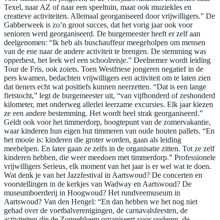
Texel, naar AZ of naar een speeltuin, maar ook muziekles en
creatieve activiteiten. Allemaal georganiseerd door vrijwilligers.” De
Gabberweek is zo’n groot succes, dat het vorig jaar ook voor
senioren werd georganiseerd. De burgemeester heeft er zelf aan
deelgenomen: “Ik heb als buschauffeur meegeholpen om mensen
van de ene naar de andere activiteit te brengen. De stemming was
opperbest, het leek wel een schoolreisje.” Deelnemer wordt leiding
Tour de Fris, ook zoiets. Toen Westfriese jongeren negatief in de
pers kwamen, bedachten vrijwilligers een activiteit om te laten zien
dat tieners echt wat positiefs kunnen neerzetten. “Dat is een lange
fietstocht,” legt de burgemeester uit, “van vijfhonderd of zeshonderd
kilometer, met onderweg allerlei leerzame excursies. Elk jaar kiezen
ze een andere bestemming. Het wordt heel strak georganiseerd.”
Geldt ook voor het timmerdorp, hoogtepunt van de zomervakantie,
waar kinderen hun eigen hut timmeren van oude houten pallets. “En
het mooie is: kinderen die groter worden, gaan als leiding
meehelpen. En later gaan ze zelfs in de organisatie zitten. Tot ze zelf
kinderen hebben, die weer meedoen met timmerdorp.” Professionele
vrijwilligers Serieus, elk moment van het jaar is er wel wat te doen.
Wat denk je van het Jazzfestival in Aartswoud? De concerten en
voorstellingen in de kerkjes van Wadway en Aartswoud? De
museumboerderij in Hoogwoud? Het rundveemuseum in
Aartswoud? Van den Hengel: “En dan hebben we het nog niet
gehad over de voetbalverenigingen, de carnavalsfeesten, de
activiteiten die de Zonnebloem organiseert voor ouderen, de