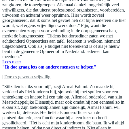
zangkoren, de toneelgroepen. Allemaal dankzij ongelofelijk veel
vrijwilligers, die dat uiterst professioneel organiseren, voorbereiden,
uitvoeren en achteraf weer opruimen. Hier wordt zoveel
georganiseerd, dat ik soms het gevoel heb dat bijna iedereen die hier
woont, wel ergens vrijwilligerswerk doet.” Fijn, want die
evenementen zorgen voor verbinding in de dorpsgemeenschap,
merkt de burgemeester. “Tijdens het dorpsdiner zaten we met
achthonderd Opmeerders aan tafel. Iedereen is welkom, niemand
uitgezonderd. Ook als je budget niet toereikend is of als je nieuw
bent in de gemeente Opmeer of in Nederland: iedereen kan
meedoen.”
Lees meer
"Ik doe graag iets om andere mensen te helpen"
|
Doe es gewoon vrijwillig
“Stilzitten is niks voor mij”, zegt Armal Fahimi. Zo maakte hij
verkleed als Piet kinderen blij, sjouwde hij met spullen voor een
tentenkamp en knapte hij een tuin op. Allemaal onderdeel van zijn
Maatschappelijke Diensttijd, maar ook omdat hij nou eenmaal zo in
elkaar zit. Zijn toekomstplannen zijn duidelijk, Armal Fahimi wil
werken bij defensie. Het liefst als onderofficier van de
pantserinfanterie, een functie waar hij al een keer op heeft
gesolliciteerd. “Het is echt mijn kinderdroom, die baan. Ik wil altijd
mensen helpen, of dat nou direct of indirect is. Niet alleen in