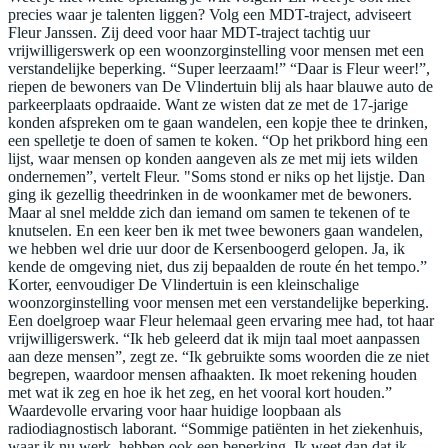
precies waar je talenten liggen? Volg een MDT-traject, adviseert
Fleur Janssen. Zij deed voor haar MDT-traject tachtig uur
vrijwilligerswerk op een woonzorginstelling voor mensen met een
verstandelijke beperking. “Super leerzaam!” “Daar is Fleur weer!”,
riepen de bewoners van De Vlindertuin blij als haar blauwe auto de
parkeerplaats opdraaide. Want ze wisten dat ze met de 17-jarige
konden afspreken om te gaan wandelen, een kopje thee te drinken,
een spelletje te doen of samen te koken. “Op het prikbord hing een
lijst, waar mensen op konden aangeven als ze met mij iets wilden
ondernemen”, vertelt Fleur. "Soms stond er niks op het lijstje. Dan
ging ik gezellig theedrinken in de woonkamer met de bewoners.
Maar al snel meldde zich dan iemand om samen te tekenen of te
knutselen. En een keer ben ik met twee bewoners gaan wandelen,
we hebben wel drie uur door de Kersenboogerd gelopen. Ja, ik
kende de omgeving niet, dus zij bepaalden de route én het tempo.”
Korter, eenvoudiger De Vlindertuin is een kleinschalige
woonzorginstelling voor mensen met een verstandelijke beperking.
Een doelgroep waar Fleur helemaal geen ervaring mee had, tot haar
vrijwilligerswerk. “Ik heb geleerd dat ik mijn taal moet aanpassen
aan deze mensen”, zegt ze. “Ik gebruikte soms woorden die ze niet
begrepen, waardoor mensen afhaakten. Ik moet rekening houden
met wat ik zeg en hoe ik het zeg, en het vooral kort houden.”
Waardevolle ervaring voor haar huidige loopbaan als
radiodiagnostisch laborant. “Sommige patiënten in het ziekenhuis,
waar ik nu werk, hebben ook een beperking. Ik weet dan dat ik