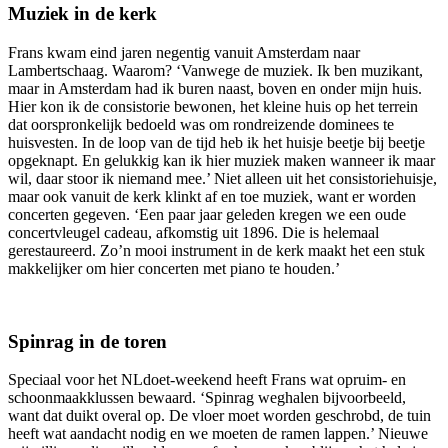
Muziek in de kerk
Frans kwam eind jaren negentig vanuit Amsterdam naar
Lambertschaag. Waarom? ‘Vanwege de muziek. Ik ben muzikant,
maar in Amsterdam had ik buren naast, boven en onder mijn huis.
Hier kon ik de consistorie bewonen, het kleine huis op het terrein
dat oorspronkelijk bedoeld was om rondreizende dominees te
huisvesten. In de loop van de tijd heb ik het huisje beetje bij beetje
opgeknapt. En gelukkig kan ik hier muziek maken wanneer ik maar
wil, daar stoor ik niemand mee.’ Niet alleen uit het consistoriehuisje,
maar ook vanuit de kerk klinkt af en toe muziek, want er worden
concerten gegeven. ‘Een paar jaar geleden kregen we een oude
concertvleugel cadeau, afkomstig uit 1896. Die is helemaal
gerestaureerd. Zo’n mooi instrument in de kerk maakt het een stuk
makkelijker om hier concerten met piano te houden.’
Spinrag in de toren
Speciaal voor het NLdoet-weekend heeft Frans wat opruim- en
schoonmaakklussen bewaard. ‘Spinrag weghalen bijvoorbeeld,
want dat duikt overal op. De vloer moet worden geschrobd, de tuin
heeft wat aandacht nodig en we moeten de ramen lappen.’ Nieuwe