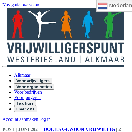
Nederla
Navigatie overslaan
Alkmaar
Voor vrijwilligers
Voor organisaties
Voor bedrijven
Voor jongeren
Taalhuis
Over ons
Account aanmaken
Log in
POST
| JUNI 2021
|
DOE ES GEWOON VRIJWILLIG
|
2