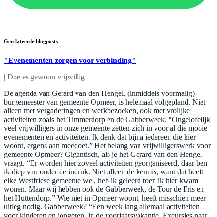
Gerelateerde blogposts
"Evenementen zorgen voor verbinding"
|
Doe es gewoon vrijwillig
De agenda van Gerard van den Hengel, (inmiddels voormalig)
burgemeester van gemeente Opmeer, is helemaal volgepland. Niet
alleen met vergaderingen en werkbezoeken, ook met vrolijke
activiteiten zoals het Timmerdorp en de Gabberweek. “Ongelofelijk
veel vrijwilligers in onze gemeente zetten zich in voor al die mooie
evenementen en activiteiten. Ik denk dat bijna iedereen die hier
woont, ergens aan meedoet.” Het belang van vrijwilligerswerk voor
gemeente Opmeer? Gigantisch, als je het Gerard van den Hengel
vraagt. “Er worden hier zoveel activiteiten georganiseerd, daar ben
ik diep van onder de indruk. Niet alleen de kermis, want dat heeft
elke Westfriese gemeente wel, heb ik geleerd toen ik hier kwam
wonen. Maar wij hebben ook de Gabberweek, de Tour de Fris en
het Huttendorp.” Wie niet in Opmeer woont, heeft misschien meer
uitleg nodig. Gabberweek? “Een week lang allemaal activiteiten
voor kinderen en jongeren, in de voorjaarsvakantie. Excursies naar