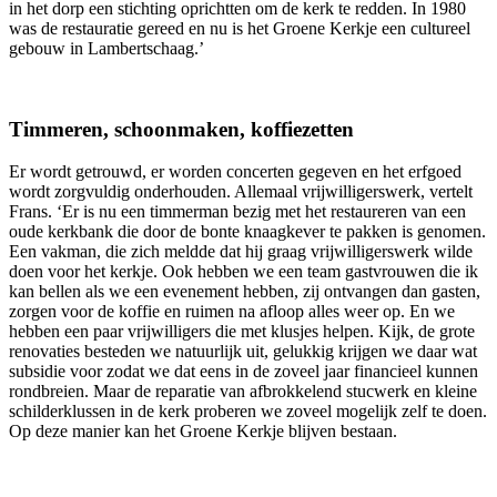
in het dorp een stichting oprichtten om de kerk te redden. In 1980
was de restauratie gereed en nu is het Groene Kerkje een cultureel
gebouw in Lambertschaag.’
Timmeren, schoonmaken, koffiezetten
Er wordt getrouwd, er worden concerten gegeven en het erfgoed
wordt zorgvuldig onderhouden. Allemaal vrijwilligerswerk, vertelt
Frans. ‘Er is nu een timmerman bezig met het restaureren van een
oude kerkbank die door de bonte knaagkever te pakken is genomen.
Een vakman, die zich meldde dat hij graag vrijwilligerswerk wilde
doen voor het kerkje. Ook hebben we een team gastvrouwen die ik
kan bellen als we een evenement hebben, zij ontvangen dan gasten,
zorgen voor de koffie en ruimen na afloop alles weer op. En we
hebben een paar vrijwilligers die met klusjes helpen. Kijk, de grote
renovaties besteden we natuurlijk uit, gelukkig krijgen we daar wat
subsidie voor zodat we dat eens in de zoveel jaar financieel kunnen
rondbreien. Maar de reparatie van afbrokkelend stucwerk en kleine
schilderklussen in de kerk proberen we zoveel mogelijk zelf te doen.
Op deze manier kan het Groene Kerkje blijven bestaan.