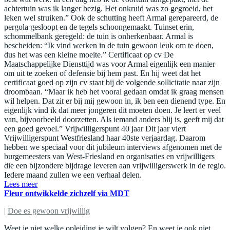
achtertuin was ik langer bezig. Het onkruid was zo gegroeid, het
leken wel struiken.” Ook de schutting heeft Armal gerepareerd, de
pergola gesloopt en de tegels schoongemaakt. Tuinset erin,
schommelbank geregeld: de tuin is onherkenbaar. Armal is
bescheiden: “Ik vind werken in de tuin gewoon leuk om te doen,
dus het was een kleine moeite.” Certificaat op cv De
Maatschappelijke Diensttijd was voor Armal eigenlijk een manier
om uit te zoeken of defensie bij hem past. En hij weet dat het
certificaat goed op zijn cv staat bij de volgende sollicitatie naar zijn
droombaan. “Maar ik heb het vooral gedaan omdat ik graag mensen
wil helpen. Dat zit er bij mij gewoon in, ik ben een dienend type. En
eigenlijk vind ik dat meer jongeren dit moeten doen. Je leert er veel
van, bijvoorbeeld doorzetten. Als iemand anders blij is, geeft mij dat
een goed gevoel.” Vrijwilligerspunt 40 jaar Dit jaar viert
Vrijwilligerspunt Westfriesland haar 40ste verjaardag. Daarom
hebben we speciaal voor dit jubileum interviews afgenomen met de
burgemeesters van West-Friesland en organisaties en vrijwilligers
die een bijzondere bijdrage leveren aan vrijwilligerswerk in de regio.
Iedere maand zullen we een verhaal delen.
Lees meer
Fleur ontwikkelde zichzelf via MDT
|
Doe es gewoon vrijwillig
Weet je niet welke opleiding je wilt volgen? En weet je ook niet