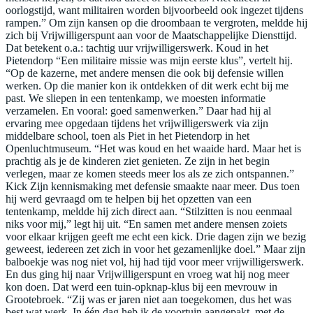
oorlogstijd, want militairen worden bijvoorbeeld ook ingezet tijdens
rampen.” Om zijn kansen op die droombaan te vergroten, meldde hij
zich bij Vrijwilligerspunt aan voor de Maatschappelijke Diensttijd.
Dat betekent o.a.: tachtig uur vrijwilligerswerk. Koud in het
Pietendorp “Een militaire missie was mijn eerste klus”, vertelt hij.
“Op de kazerne, met andere mensen die ook bij defensie willen
werken. Op die manier kon ik ontdekken of dit werk echt bij me
past. We sliepen in een tentenkamp, we moesten informatie
verzamelen. En vooral: goed samenwerken.” Daar had hij al
ervaring mee opgedaan tijdens het vrijwilligerswerk via zijn
middelbare school, toen als Piet in het Pietendorp in het
Openluchtmuseum. “Het was koud en het waaide hard. Maar het is
prachtig als je de kinderen ziet genieten. Ze zijn in het begin
verlegen, maar ze komen steeds meer los als ze zich ontspannen.”
Kick Zijn kennismaking met defensie smaakte naar meer. Dus toen
hij werd gevraagd om te helpen bij het opzetten van een
tentenkamp, meldde hij zich direct aan. “Stilzitten is nou eenmaal
niks voor mij,” legt hij uit. “En samen met andere mensen zoiets
voor elkaar krijgen geeft me echt een kick. Drie dagen zijn we bezig
geweest, iedereen zet zich in voor het gezamenlijke doel.” Maar zijn
balboekje was nog niet vol, hij had tijd voor meer vrijwilligerswerk.
En dus ging hij naar Vrijwilligerspunt en vroeg wat hij nog meer
kon doen. Dat werd een tuin-opknap-klus bij een mevrouw in
Grootebroek. “Zij was er jaren niet aan toegekomen, dus het was
best wat werk. In één dag heb ik de voortuin aangepakt, met de