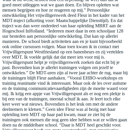
goed moet uitleggen wat we gaan doen. En blijven opletten wat
mensen begrijpen en hoe ze reageren op mij.” Persoonlijke
ontwikkeling Het vrijwilligerswerk deed Fleur in het kader van het
MDT-traject (afkorting voor: Maatschappelijke Diensttijd). En dat
traject was dan weer onderdeel van haar opleiding MBRT aan de
Hogeschool InHolland. “Iedereen moet daar in een schooljaar 128
uur besteden aan persoonlijke ontwikkeling. Dat kan op allerlei
manieren. De school biedt activiteiten aan en je kunt bijvoorbeeld
ook online cursussen volgen. Maar toen kwam ik in contact met
Vrijwilligerspunt Westfriesland op een banenbeurs en zij vertelden
over MDT. Ik voelde gelijk dat dat meer iets voor mij is.
Vrijwilligerspunt helpt je vrijwilligerswerk zoeken dat echt bij je
past. Bovendien kun je allerlei trainingen volgen om jezelf te
ontwikkelen.” De MDT-uren zijn al twee jaar achter de rug, maar bij
de trainingen blijft Fleur aanhaken. “Vooral EHBO-workshops en
training reanimatie vind ik interessant. Maar ook de les over autisme
en de training communicatievaardigheden zijn de moeite waard voor
mij. Ik krijg een appje van Vrijwilligerspunt als er nog een plekje is
bij een van de trainingen, meestal schuif ik aan. Je leert toch elke
keer weer wat nieuws. Bovendien is het leuk om met de andere
deelnemers te kletsen.” Geen idee Fleur was al bezig met haar
opleiding toen MDT op haar pad kwam, maar ze ziet bij de
trainingen ook mensen die nog geen idee hebben wat ze willen gaan
doen na de middelbare school. “Daar is MDT heel geschikt voor.