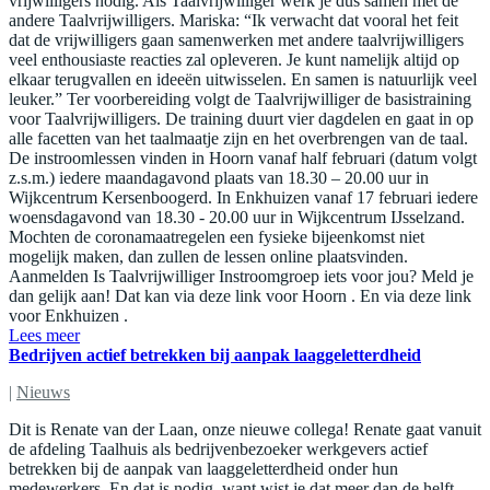
vrijwilligers nodig. Als Taalvrijwilliger werk je dus samen met de
andere Taalvrijwilligers. Mariska: “Ik verwacht dat vooral het feit
dat de vrijwilligers gaan samenwerken met andere taalvrijwilligers
veel enthousiaste reacties zal opleveren. Je kunt namelijk altijd op
elkaar terugvallen en ideeën uitwisselen. En samen is natuurlijk veel
leuker.” Ter voorbereiding volgt de Taalvrijwilliger de basistraining
voor Taalvrijwilligers. De training duurt vier dagdelen en gaat in op
alle facetten van het taalmaatje zijn en het overbrengen van de taal.
De instroomlessen vinden in Hoorn vanaf half februari (datum volgt
z.s.m.) iedere maandagavond plaats van 18.30 – 20.00 uur in
Wijkcentrum Kersenboogerd. In Enkhuizen vanaf 17 februari iedere
woensdagavond van 18.30 - 20.00 uur in Wijkcentrum IJsselzand.
Mochten de coronamaatregelen een fysieke bijeenkomst niet
mogelijk maken, dan zullen de lessen online plaatsvinden.
Aanmelden Is Taalvrijwilliger Instroomgroep iets voor jou? Meld je
dan gelijk aan! Dat kan via deze link voor Hoorn . En via deze link
voor Enkhuizen .
Lees meer
Bedrijven actief betrekken bij aanpak laaggeletterdheid
|
Nieuws
Dit is Renate van der Laan, onze nieuwe collega! Renate gaat vanuit
de afdeling Taalhuis als bedrijvenbezoeker werkgevers actief
betrekken bij de aanpak van laaggeletterdheid onder hun
medewerkers. En dat is nodig, want wist je dat meer dan de helft