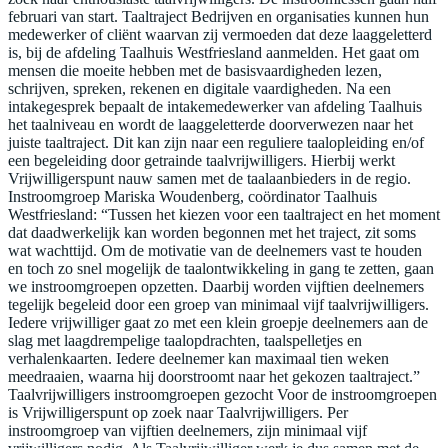
februari van start. Taaltraject Bedrijven en organisaties kunnen hun
medewerker of cliënt waarvan zij vermoeden dat deze laaggeletterd
is, bij de afdeling Taalhuis Westfriesland aanmelden. Het gaat om
mensen die moeite hebben met de basisvaardigheden lezen,
schrijven, spreken, rekenen en digitale vaardigheden. Na een
intakegesprek bepaalt de intakemedewerker van afdeling Taalhuis
het taalniveau en wordt de laaggeletterde doorverwezen naar het
juiste taaltraject. Dit kan zijn naar een reguliere taalopleiding en/of
een begeleiding door getrainde taalvrijwilligers. Hierbij werkt
Vrijwilligerspunt nauw samen met de taalaanbieders in de regio.
Instroomgroep Mariska Woudenberg, coördinator Taalhuis
Westfriesland: “Tussen het kiezen voor een taaltraject en het moment
dat daadwerkelijk kan worden begonnen met het traject, zit soms
wat wachttijd. Om de motivatie van de deelnemers vast te houden
en toch zo snel mogelijk de taalontwikkeling in gang te zetten, gaan
we instroomgroepen opzetten. Daarbij worden vijftien deelnemers
tegelijk begeleid door een groep van minimaal vijf taalvrijwilligers.
Iedere vrijwilliger gaat zo met een klein groepje deelnemers aan de
slag met laagdrempelige taalopdrachten, taalspelletjes en
verhalenkaarten. Iedere deelnemer kan maximaal tien weken
meedraaien, waarna hij doorstroomt naar het gekozen taaltraject.”
Taalvrijwilligers instroomgroepen gezocht Voor de instroomgroepen
is Vrijwilligerspunt op zoek naar Taalvrijwilligers. Per
instroomgroep van vijftien deelnemers, zijn minimaal vijf