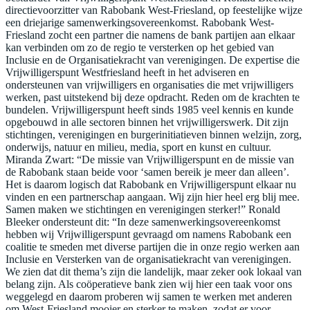
directievoorzitter van Rabobank West-Friesland, op feestelijke wijze
een driejarige samenwerkingsovereenkomst. Rabobank West-
Friesland zocht een partner die namens de bank partijen aan elkaar
kan verbinden om zo de regio te versterken op het gebied van
Inclusie en de Organisatiekracht van verenigingen. De expertise die
Vrijwilligerspunt Westfriesland heeft in het adviseren en
ondersteunen van vrijwilligers en organisaties die met vrijwilligers
werken, past uitstekend bij deze opdracht. Reden om de krachten te
bundelen. Vrijwilligerspunt heeft sinds 1985 veel kennis en kunde
opgebouwd in alle sectoren binnen het vrijwilligerswerk. Dit zijn
stichtingen, verenigingen en burgerinitiatieven binnen welzijn, zorg,
onderwijs, natuur en milieu, media, sport en kunst en cultuur.
Miranda Zwart: “De missie van Vrijwilligerspunt en de missie van
de Rabobank staan beide voor ‘samen bereik je meer dan alleen’.
Het is daarom logisch dat Rabobank en Vrijwilligerspunt elkaar nu
vinden en een partnerschap aangaan. Wij zijn hier heel erg blij mee.
Samen maken we stichtingen en verenigingen sterker!” Ronald
Bleeker ondersteunt dit: “In deze samenwerkingsovereenkomst
hebben wij Vrijwilligerspunt gevraagd om namens Rabobank een
coalitie te smeden met diverse partijen die in onze regio werken aan
Inclusie en Versterken van de organisatiekracht van verenigingen.
We zien dat dit thema’s zijn die landelijk, maar zeker ook lokaal van
belang zijn. Als coöperatieve bank zien wij hier een taak voor ons
weggelegd en daarom proberen wij samen te werken met anderen
om West-Friesland mooier en sterker te maken, zodat er voor