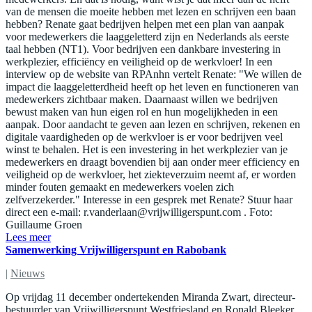
van de mensen die moeite hebben met lezen en schrijven een baan
hebben? Renate gaat bedrijven helpen met een plan van aanpak
voor medewerkers die laaggeletterd zijn en Nederlands als eerste
taal hebben (NT1). Voor bedrijven een dankbare investering in
werkplezier, efficiëncy en veiligheid op de werkvloer! In een
interview op de website van RPAnhn vertelt Renate: "We willen de
impact die laaggeletterdheid heeft op het leven en functioneren van
medewerkers zichtbaar maken. Daarnaast willen we bedrijven
bewust maken van hun eigen rol en hun mogelijkheden in een
aanpak. Door aandacht te geven aan lezen en schrijven, rekenen en
digitale vaardigheden op de werkvloer is er voor bedrijven veel
winst te behalen. Het is een investering in het werkplezier van je
medewerkers en draagt bovendien bij aan onder meer efficiency en
veiligheid op de werkvloer, het ziekteverzuim neemt af, er worden
minder fouten gemaakt en medewerkers voelen zich
zelfverzekerder." Interesse in een gesprek met Renate? Stuur haar
direct een e-mail:
r.vanderlaan@vrijwilligerspunt.com
. Foto:
Guillaume Groen
Lees meer
Samenwerking Vrijwilligerspunt en Rabobank
|
Nieuws
Op vrijdag 11 december ondertekenden Miranda Zwart, directeur-
bestuurder van Vrijwilligerspunt Westfriesland en Ronald Bleeker,