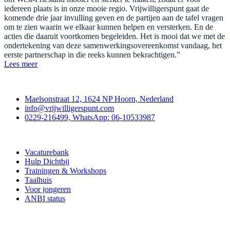
iedereen plaats is in onze mooie regio. Vrijwilligerspunt gaat de
komende drie jaar invulling geven en de partijen aan de tafel vragen
om te zien waarin we elkaar kunnen helpen en versterken. En de
acties die daaruit voortkomen begeleiden. Het is mooi dat we met de
ondertekening van deze samenwerkingsovereenkomst vandaag, het
eerste partnerschap in die reeks kunnen bekrachtigen.”
Lees meer
Contact
Maelsonstraat 12, 1624 NP Hoorn, Nederland
info@vrijwilligerspunt.com
0229-216499, WhatsApp: 06-10533987
Vrijwilligerspunt
Vacaturebank
Hulp Dichtbij
Trainingen & Workshops
Taalhuis
Voor jongeren
ANBI status
Doe mee