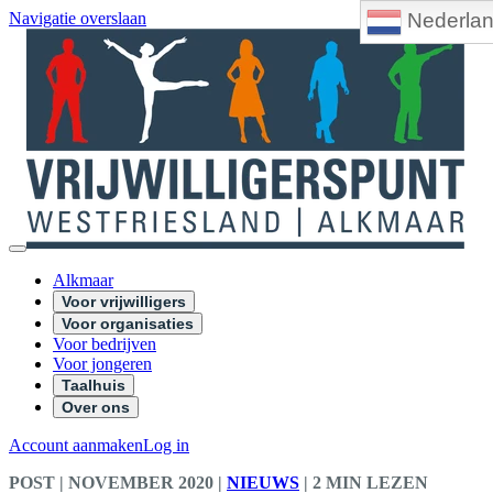
Nederla
Navigatie overslaan
Alkmaar
Voor vrijwilligers
Voor organisaties
Voor bedrijven
Voor jongeren
Taalhuis
Over ons
Account aanmaken
Log in
POST
| NOVEMBER 2020
|
NIEUWS
|
2 MIN LEZEN