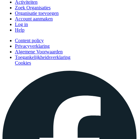
Activiteiten
Zoek Organisaties
Organisatie toevoegen
Account aanmaken
Log in
Help
Content policy
Privacyverklaring
Algemene Voorwaarden
Toegankelijkheidsverklaring
Cookies