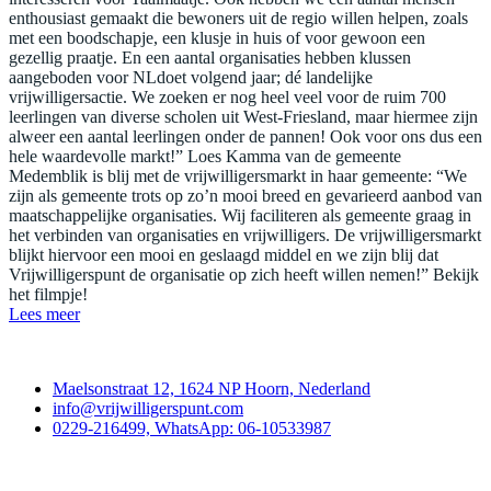
enthousiast gemaakt die bewoners uit de regio willen helpen, zoals
met een boodschapje, een klusje in huis of voor gewoon een
gezellig praatje. En een aantal organisaties hebben klussen
aangeboden voor NLdoet volgend jaar; dé landelijke
vrijwilligersactie. We zoeken er nog heel veel voor de ruim 700
leerlingen van diverse scholen uit West-Friesland, maar hiermee zijn
alweer een aantal leerlingen onder de pannen! Ook voor ons dus een
hele waardevolle markt!” Loes Kamma van de gemeente
Medemblik is blij met de vrijwilligersmarkt in haar gemeente: “We
zijn als gemeente trots op zo’n mooi breed en gevarieerd aanbod van
maatschappelijke organisaties. Wij faciliteren als gemeente graag in
het verbinden van organisaties en vrijwilligers. De vrijwilligersmarkt
blijkt hiervoor een mooi en geslaagd middel en we zijn blij dat
Vrijwilligerspunt de organisatie op zich heeft willen nemen!” Bekijk
het filmpje!
Lees meer
Contact
Maelsonstraat 12, 1624 NP Hoorn, Nederland
info@vrijwilligerspunt.com
0229-216499, WhatsApp: 06-10533987
Vrijwilligerspunt