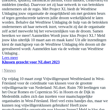
(meubels, spullen), menskracht (kennis, extra handen, creativiteit) en
middelen (media). Daarvoor zet zij haar netwerk in van betrokken
ondernemers uit de regio. Met Project XL biedt de Westfriese
Uitdaging jouw organisatie de mogelijkheid om met gesloten beurs
of tegen gereduceerde tarieven jullie droom werkelijkheid te laten
worden. Behalve dat Westfriese Uitdaging de hulp van de betrokken
ondernemers uit haar netwerk inzet, verwacht zij dat de organisatie
zelf actief meewerkt bij het verwezenlijken van de droom. Samen
bereiken we meer! Aanmelden Wordt jouw klus Project XL? Meld
jouw klus uiterlijk 10 maart aan en maak kans! Uit alle inzendingen
kiest de matchgroep van de Westfriese Uitdaging één droom uit die
gerealiseerd wordt. Aanmelden kan via de website van Westfriese
Uitdaging .
Lees meer
Klussen gezocht voor NLdoet 2023
|
Nieuws
Op vrijdag 10 maart zorgt Vrijwilligerspunt Westfriesland in West-
Friesland voor de coördinatie van klussen voor de grootste
vrijwilligersactie van Nederland: NLdoet. Ruim 700 leerlingen van
het Oscar Romeo en Copernicus SG in Hoorn en de Dijk in
Medemblik zullen zich dan inzetten voor maatschappelijke
organisaties in West-Friesland. Heel veel extra handjes dus, maar we
kunnen nog vrijwilligersklussen gebruiken! Heeft jouw
maatschappelijke organisatie nog klussen liggen? Meld je klus dan