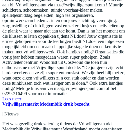
aan bij Vrijwilligerspunt via
mas@vrijwilligerspunt.com
! Muurtje
schilderen, schoonmaken, tuintje voorjaar-klaar maken,
spelletjesmiddag begeleiden, high-tea organiseren,
opruimwerkzaamheden… in en om jouw stichting, vereniging,
zorginstelling of club liggen vast en zeker klusjes en activiteiten op
de plank waar je maar niet aan toe komt. Dan is nu het moment om
die klussen te laten oppakken tijdens NLdoet! Jouw organisatie is
ermee geholpen en voor de leerlingen biedt NLdoet een uitgelezen
mogelijkheid om een maatschappelijke stage te doen en kennis te
maken met vrijwilligerswerk. Ook handjes nodig? Organisaties die
vorig jaar hebben meegedaan waren super geholpen. Zoals
Activiteitencentrum Woudrust uit Oostwoud die toen hun
enthousiasme met Vrijwilligerspunt deelde: “De jongeren zijn echt
harde werkers en ze zijn super enthousiast. We zijn heel blij met ze,
want onze eigen vrijwilligers zijn een stuk ouder en dan worden
deze tuinklussen toch wat lastiger om te doen.” Ook extra handjes
nodig? Meld je klus aan via
mas@vrijwilligerspunt.com
of bel
0229-216499 voor meer informatie.
Lees meer
Vrijwilligersmarkt Medemblik druk bezocht
|
Nieuws
Het was gezellig druk zaterdag tijdens de Vrijwilligersmarkt
Medemblik die Vrijwilligerspunt Westfriesland mocht organiseren