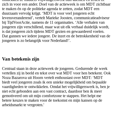
zich in voor een ander. Doel van de actieweek is om MDT zichtbaar
te maken én op de politieke agenda te zetten, zodat MDT een
duurzaam vervolg krijgt. ‘MDT is voor veel jongeren echt
levensveranderend’, vertelt Marieke Joosten, communicatieadviseur
bij TijdVoorActie, namens de 11 organisaties. ‘Alle verhalen van
jongeren zijn verschillend, maar wat uit elk verhaal duidelijk wordt,
is dat jongeren zich tijdens MDT gezien en gewaardeerd voelen.
Dat gunnen we iedere jongere. De inzet en de betrokkenheid van de
jongeren is zo belangrijk voor Nederland!’.
Van betekenis zijn
Centraal staan in deze actieweek de jongeren. Gedurende de week
vertellen zij in beeld en tekst over wat MDT voor hen betekent. Ook
Noza Bazarova uit Hoorn vertelt enthousiast over MDT: ‘MDT
biedt veel jongeren zoals ik een unieke mogelijkheid om bepaalde
vaardigheden te ontwikkelen. Omdat het vrijwilligerswerk is, ben je
niet echt gebonden aan een vast contract, daardoor ben ik meer
gemotiveerd om uit mijn comfortzone te stappen. Het helpt me
betere keuzes te maken voor de toekomst en mijn kansen op de
arbeidsmarkt te vergroten.'