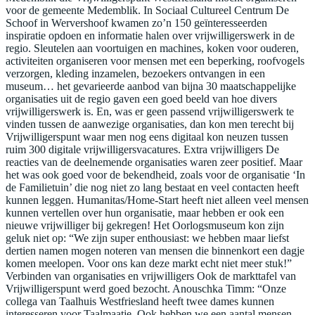
voor de gemeente Medemblik. In Sociaal Cultureel Centrum De
Schoof in Wervershoof kwamen zo’n 150 geïnteresseerden
inspiratie opdoen en informatie halen over vrijwilligerswerk in de
regio. Sleutelen aan voortuigen en machines, koken voor ouderen,
activiteiten organiseren voor mensen met een beperking, roofvogels
verzorgen, kleding inzamelen, bezoekers ontvangen in een
museum… het gevarieerde aanbod van bijna 30 maatschappelijke
organisaties uit de regio gaven een goed beeld van hoe divers
vrijwilligerswerk is. En, was er geen passend vrijwilligerswerk te
vinden tussen de aanwezige organisaties, dan kon men terecht bij
Vrijwilligerspunt waar men nog eens digitaal kon neuzen tussen
ruim 300 digitale vrijwilligersvacatures. Extra vrijwilligers De
reacties van de deelnemende organisaties waren zeer positief. Maar
het was ook goed voor de bekendheid, zoals voor de organisatie ‘In
de Familietuin’ die nog niet zo lang bestaat en veel contacten heeft
kunnen leggen. Humanitas/Home-Start heeft niet alleen veel mensen
kunnen vertellen over hun organisatie, maar hebben er ook een
nieuwe vrijwilliger bij gekregen! Het Oorlogsmuseum kon zijn
geluk niet op: “We zijn super enthousiast: we hebben maar liefst
dertien namen mogen noteren van mensen die binnenkort een dagje
komen meelopen. Voor ons kan deze markt echt niet meer stuk!”
Verbinden van organisaties en vrijwilligers Ook de markttafel van
Vrijwilligerspunt werd goed bezocht. Anouschka Timm: “Onze
collega van Taalhuis Westfriesland heeft twee dames kunnen
interesseren voor Taalmaatje. Ook hebben we een aantal mensen