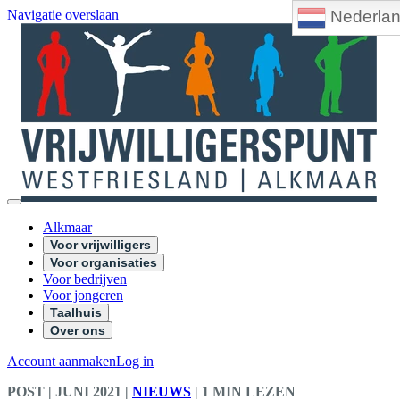
Nederla
Navigatie overslaan
Alkmaar
Voor vrijwilligers
Voor organisaties
Voor bedrijven
Voor jongeren
Taalhuis
Over ons
Account aanmaken
Log in
POST
| JUNI 2021
|
NIEUWS
|
1 MIN LEZEN