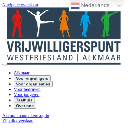
Nederlands
Navigatie overslaan
Alkmaar
Voor vrijwilligers
Voor organisaties
Voor bedrijven
Voor jongeren
Taalhuis
Over ons
Account aanmaken
Log in
Zijbalk overslaan