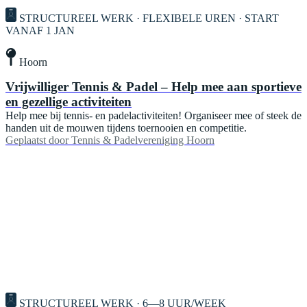
STRUCTUREEL WERK · FLEXIBELE UREN · START
VANAF 1 JAN
Hoorn
Vrijwilliger Tennis & Padel – Help mee aan sportieve
en gezellige activiteiten
Help mee bij tennis- en padelactiviteiten! Organiseer mee of steek de
handen uit de mouwen tijdens toernooien en competitie.
Geplaatst door
Tennis & Padelvereniging Hoorn
STRUCTUREEL WERK · 6—8 UUR/WEEK