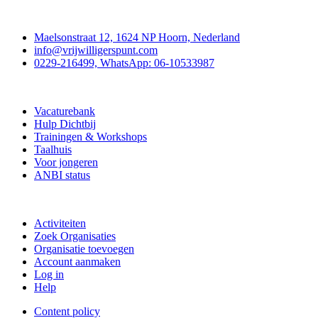
Contact
Maelsonstraat 12, 1624 NP Hoorn, Nederland
info@vrijwilligerspunt.com
0229-216499, WhatsApp: 06-10533987
Vrijwilligerspunt
Vacaturebank
Hulp Dichtbij
Trainingen & Workshops
Taalhuis
Voor jongeren
ANBI status
Doe mee
Activiteiten
Zoek Organisaties
Organisatie toevoegen
Account aanmaken
Log in
Help
Content policy