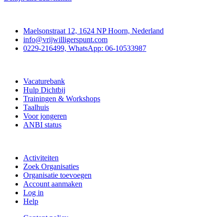
Contact
Maelsonstraat 12, 1624 NP Hoorn, Nederland
info@vrijwilligerspunt.com
0229-216499, WhatsApp: 06-10533987
Vrijwilligerspunt
Vacaturebank
Hulp Dichtbij
Trainingen & Workshops
Taalhuis
Voor jongeren
ANBI status
Doe mee
Activiteiten
Zoek Organisaties
Organisatie toevoegen
Account aanmaken
Log in
Help