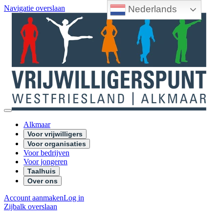
Nederlands
Navigatie overslaan
Alkmaar
Voor vrijwilligers
Voor organisaties
Voor bedrijven
Voor jongeren
Taalhuis
Over ons
Account aanmaken
Log in
Zijbalk overslaan