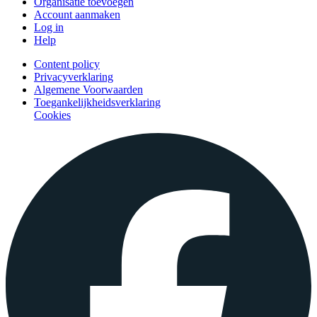
Organisatie toevoegen
Account aanmaken
Log in
Help
Content policy
Privacyverklaring
Algemene Voorwaarden
Toegankelijkheidsverklaring
Cookies