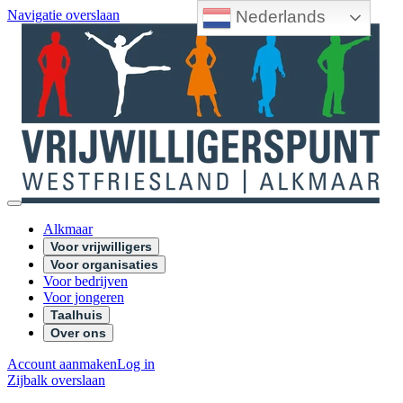
Nederlands
Navigatie overslaan
Alkmaar
Voor vrijwilligers
Voor organisaties
Voor bedrijven
Voor jongeren
Taalhuis
Over ons
Account aanmaken
Log in
Zijbalk overslaan