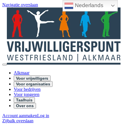
Nederlands
Navigatie overslaan
Alkmaar
Voor vrijwilligers
Voor organisaties
Voor bedrijven
Voor jongeren
Taalhuis
Over ons
Account aanmaken
Log in
Zijbalk overslaan