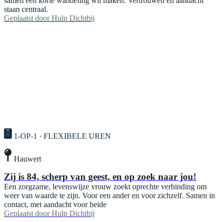
samen een korte wandeling wil maken. Vertrouwen en aandacht
staan centraal.
Geplaatst door
Hulp Dichtbij
1-OP-1 · FLEXIBELE UREN
Hauwert
Zij is 84, scherp van geest, en op zoek naar jou!
Een zorgzame, levenswijze vrouw zoekt oprechte verbinding om
weer van waarde te zijn. Voor een ander en voor zichzelf. Samen in
contact, met aandacht voor beide
Geplaatst door
Hulp Dichtbij