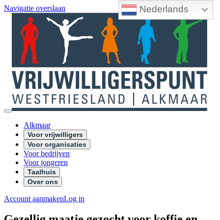
Nederlands
Navigatie overslaan
Alkmaar
Voor vrijwilligers
Voor organisaties
Voor bedrijven
Voor jongeren
Taalhuis
Over ons
Account aanmaken
Log in
Gezellig maatje gezocht voor koffie en