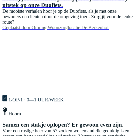
uitstek op onze Duofiets.
De mooiste verhalen hoor je op de Duofiets, als je met onze
bewoners en cliënten door de omgeving toert. Zorg jij voor de leuke
route?
Geplaatst door
Omring Woonzorglocatie De Berkenhof
1-OP-1 · 0—1 UUR/WEEK
Hoorn
Samen een stukje oplopen? Er gewoon even zijn.
Voor een rustige heer van 57 zoeken we iemand die geduldig is en