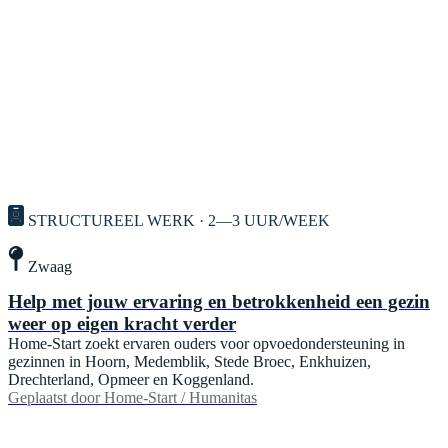
STRUCTUREEL WERK · 2—3 UUR/WEEK
Zwaag
Help met jouw ervaring en betrokkenheid een gezin
weer op eigen kracht verder
Home-Start zoekt ervaren ouders voor opvoedondersteuning in
gezinnen in Hoorn, Medemblik, Stede Broec, Enkhuizen,
Drechterland, Opmeer en Koggenland.
Geplaatst door
Home-Start / Humanitas