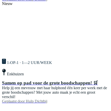
Nieuw
1-OP-1 · 1—2 UUR/WEEK
Enkhuizen
Samen op pad voor de grote boodschappen! 🛒
Help jij een mevrouw met haar hulphond één keer per week met de
grote boodschappen? Met jouw auto maak je echt een groot
verschil!
Geplaatst door
Hulp Dichtbij