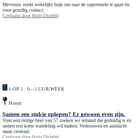
Mevrouw zoekt wekelijks hulp om naar de supermarkt te gaan én
voor gezellig contact.
Geplaatst door
Hulp Dichtbij
1-OP-1 · 0—1 UUR/WEEK
Hoorn
Samen een stukje oplopen? Er gewoon even zijn.
Voor een rustige heer van 57 zoeken we iemand die geduldig is en
samen een korte wandeling wil maken. Vertrouwen en aandacht
staan centraal.
Geplaatst door
Hulp Dichtbij