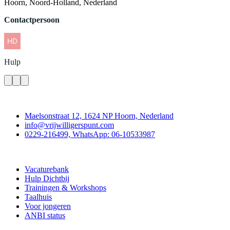
Hoorn, Noord-Holland, Nederland
Contactpersoon
Hulp
Contact
Maelsonstraat 12, 1624 NP Hoorn, Nederland
info@vrijwilligerspunt.com
0229-216499, WhatsApp: 06-10533987
Vrijwilligerspunt
Vacaturebank
Hulp Dichtbij
Trainingen & Workshops
Taalhuis
Voor jongeren
ANBI status