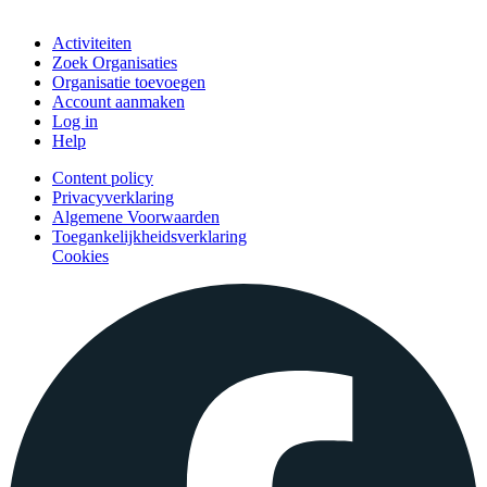
Doe mee
Activiteiten
Zoek Organisaties
Organisatie toevoegen
Account aanmaken
Log in
Help
Content policy
Privacyverklaring
Algemene Voorwaarden
Toegankelijkheidsverklaring
Cookies