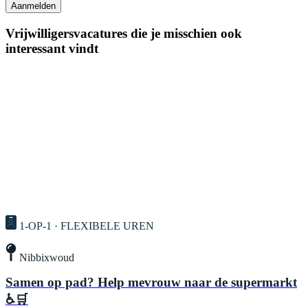
Aanmelden
Vrijwilligersvacatures die je misschien ook
interessant vindt
1-OP-1 · FLEXIBELE UREN
Nibbixwoud
Samen op pad? Help mevrouw naar de supermarkt
♿🛒