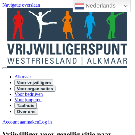
Nederlands
Navigatie overslaan
Alkmaar
Voor vrijwilligers
Voor organisaties
Voor bedrijven
Voor jongeren
Taalhuis
Over ons
Account aanmaken
Log in
Vrijwilliger voor gezellig ritje naar