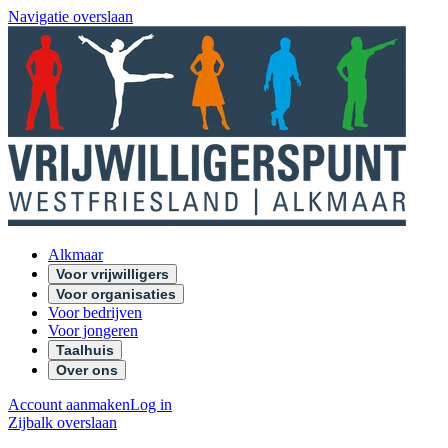
Navigatie overslaan
Alkmaar
Voor vrijwilligers
Voor organisaties
Voor bedrijven
Voor jongeren
Taalhuis
Over ons
Account aanmaken
Log in
Zijbalk overslaan