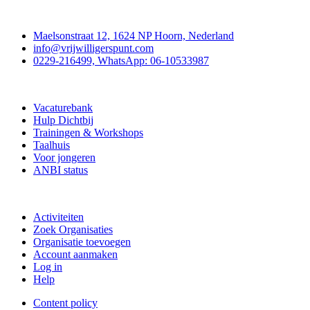
Contact
Maelsonstraat 12, 1624 NP Hoorn, Nederland
info@vrijwilligerspunt.com
0229-216499, WhatsApp: 06-10533987
Vrijwilligerspunt
Vacaturebank
Hulp Dichtbij
Trainingen & Workshops
Taalhuis
Voor jongeren
ANBI status
Doe mee
Activiteiten
Zoek Organisaties
Organisatie toevoegen
Account aanmaken
Log in
Help
Content policy