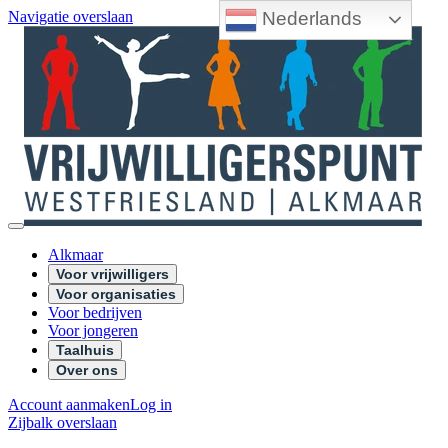
Nederlands
Navigatie overslaan
Alkmaar
Voor vrijwilligers
Voor organisaties
Voor bedrijven
Voor jongeren
Taalhuis
Over ons
Account aanmaken
Log in
Zijbalk overslaan