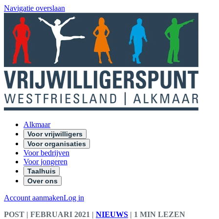
Navigatie overslaan
Alkmaar
Voor vrijwilligers
Voor organisaties
Voor bedrijven
Voor jongeren
Taalhuis
Over ons
Account aanmaken
Log in
POST
| FEBRUARI 2021
|
NIEUWS
|
1 MIN LEZEN