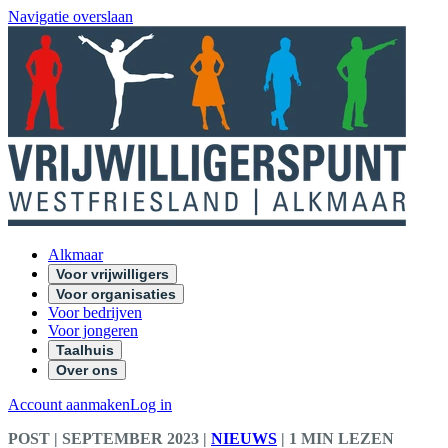
Navigatie overslaan
Alkmaar
Voor vrijwilligers
Voor organisaties
Voor bedrijven
Voor jongeren
Taalhuis
Over ons
Account aanmaken
Log in
POST
| SEPTEMBER 2023
|
NIEUWS
|
1 MIN LEZEN