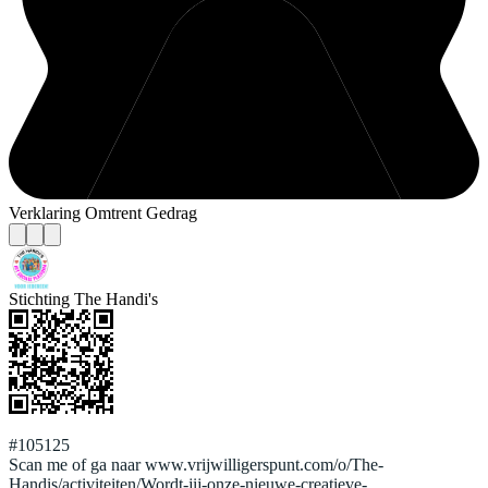
Verklaring Omtrent Gedrag
Stichting The Handi's
#105125
Scan me of ga naar www.vrijwilligerspunt.com/o/The-
Handis/activiteiten/Wordt-jij-onze-nieuwe-creatieve-