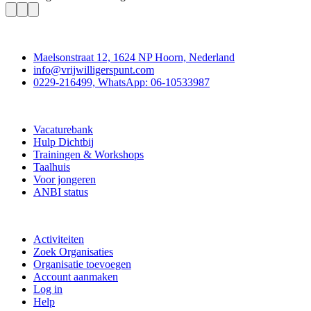
Contact
Maelsonstraat 12, 1624 NP Hoorn, Nederland
info@vrijwilligerspunt.com
0229-216499, WhatsApp: 06-10533987
Vrijwilligerspunt
Vacaturebank
Hulp Dichtbij
Trainingen & Workshops
Taalhuis
Voor jongeren
ANBI status
Doe mee
Activiteiten
Zoek Organisaties
Organisatie toevoegen
Account aanmaken
Log in
Help