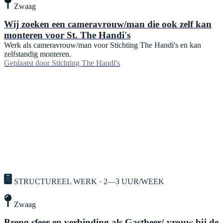
Zwaag
Wij zoeken een cameravrouw/man die ook zelf kan
monteren voor St. The Handi's
Werk als cameravrouw/man voor Stichting The Handi's en kan
zelfstandig monteren.
Geplaatst door
Stichting The Handi's
STRUCTUREEL WERK · 2—3 UUR/WEEK
Zwaag
Breng sfeer en verbinding als Gastheer/-vrouw bij de