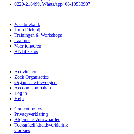
0229-216499, WhatsApp: 06-10533987
Vrijwilligerspunt
Vacaturebank
Hulp Dichtbij
Trainingen & Workshops
Taalhuis
Voor jongeren
ANBI status
Doe mee
Activiteiten
Zoek Organisaties
Organisatie toevoegen
Account aanmaken
Log in
Help
Content policy
Privacyverklaring
Algemene Voorwaarden
Toegankelijkheidsverklaring
Cookies