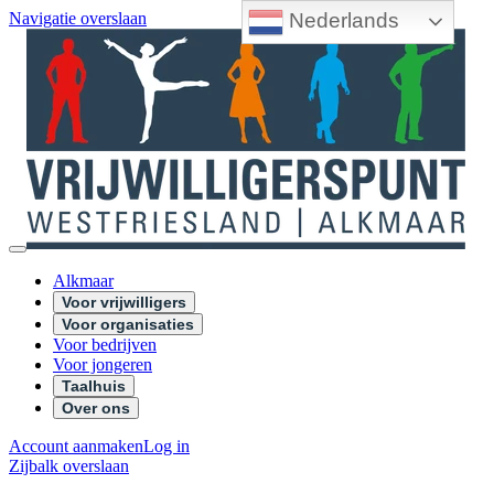
Nederlands
Navigatie overslaan
Alkmaar
Voor vrijwilligers
Voor organisaties
Voor bedrijven
Voor jongeren
Taalhuis
Over ons
Account aanmaken
Log in
Zijbalk overslaan