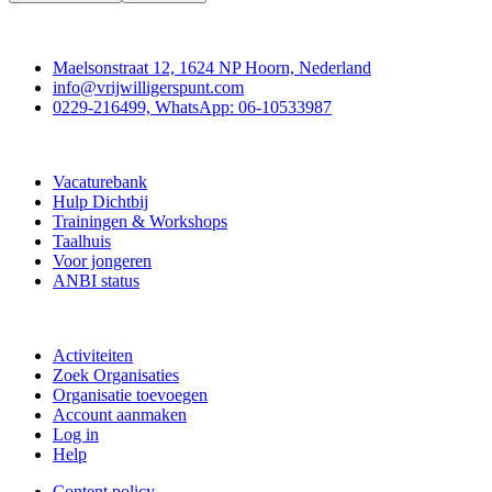
Contact
Maelsonstraat 12, 1624 NP Hoorn, Nederland
info@vrijwilligerspunt.com
0229-216499, WhatsApp: 06-10533987
Vrijwilligerspunt
Vacaturebank
Hulp Dichtbij
Trainingen & Workshops
Taalhuis
Voor jongeren
ANBI status
Doe mee
Activiteiten
Zoek Organisaties
Organisatie toevoegen
Account aanmaken
Log in
Help
Content policy