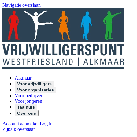
Navigatie overslaan
Alkmaar
Voor vrijwilligers
Voor organisaties
Voor bedrijven
Voor jongeren
Taalhuis
Over ons
Account aanmaken
Log in
Zijbalk overslaan