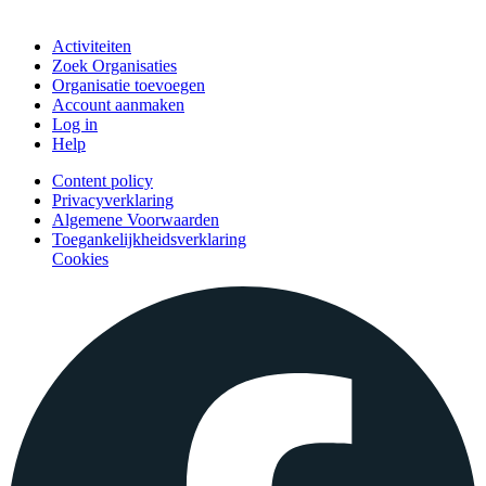
Doe mee
Activiteiten
Zoek Organisaties
Organisatie toevoegen
Account aanmaken
Log in
Help
Content policy
Privacyverklaring
Algemene Voorwaarden
Toegankelijkheidsverklaring
Cookies