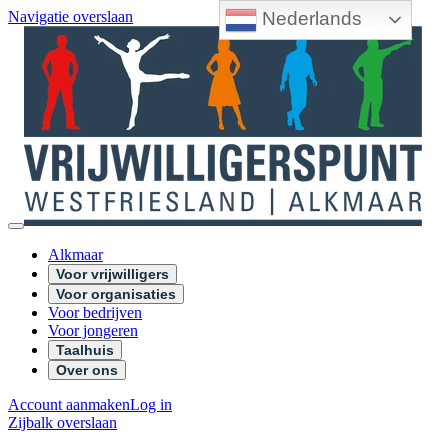
Nederlands
Navigatie overslaan
Alkmaar
Voor vrijwilligers
Voor organisaties
Voor bedrijven
Voor jongeren
Taalhuis
Over ons
Account aanmaken
Log in
Zijbalk overslaan