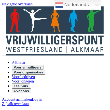
Nederlands
Navigatie overslaan
Alkmaar
Voor vrijwilligers
Voor organisaties
Voor bedrijven
Voor jongeren
Taalhuis
Over ons
Account aanmaken
Log in
Zijbalk overslaan