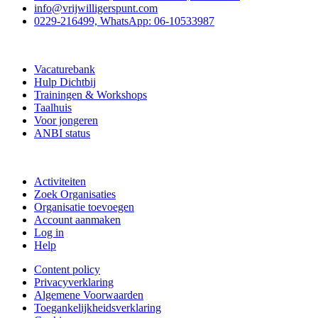
info@vrijwilligerspunt.com
0229-216499, WhatsApp: 06-10533987
Vrijwilligerspunt
Vacaturebank
Hulp Dichtbij
Trainingen & Workshops
Taalhuis
Voor jongeren
ANBI status
Doe mee
Activiteiten
Zoek Organisaties
Organisatie toevoegen
Account aanmaken
Log in
Help
Content policy
Privacyverklaring
Algemene Voorwaarden
Toegankelijkheidsverklaring