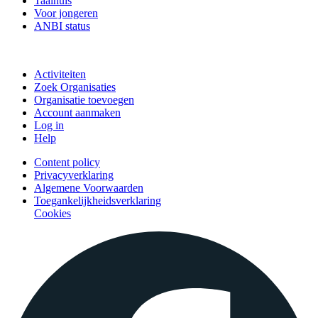
Taalhuis
Voor jongeren
ANBI status
Doe mee
Activiteiten
Zoek Organisaties
Organisatie toevoegen
Account aanmaken
Log in
Help
Content policy
Privacyverklaring
Algemene Voorwaarden
Toegankelijkheidsverklaring
Cookies