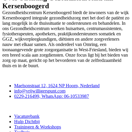
Kersenboogerd
Gezondheidscentrum Kersenboogerd biedt de inwoners van de wijk
Kersenboogerd integrale gezondheidszorg met het doel de patiënt zo
lang mogelijk in de thuissituatie te ondersteunen en behandelen. In
ons Gezondheidscentrum werken huisartsen, centrumassistenten,
fysiotherapeuten, apothekers, praktijkondersteuners somatiek en
GGZ, wijkverpleegkundigen, diëtisten en andere zorgverleners
nauw met elkaar samen. Als onderdeel van Omring, een
toonaangevende grote zorgorganisatie in West-Friesland, bieden wij
een breed scala aan zorgdiensten. Onze focus ligt bij het bieden van
zorg op maat, gericht op het bevorderen van de zelfredzaamheid
thuis en in de buurt.
Contact
Maelsonstraat 12, 1624 NP Hoorn, Nederland
info@vrijwilligerspunt.com
0229-216499, WhatsApp: 06-10533987
Vrijwilligerspunt
Vacaturebank
Hulp Dichtbij
Trainingen & Workshops