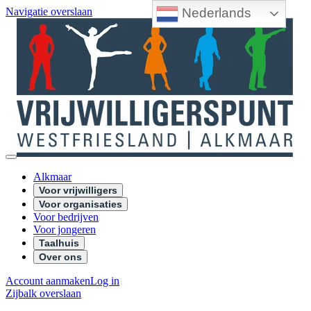
Nederlands
Navigatie overslaan
Alkmaar
Voor vrijwilligers
Voor organisaties
Voor bedrijven
Voor jongeren
Taalhuis
Over ons
Account aanmaken
Log in
Zijbalk overslaan