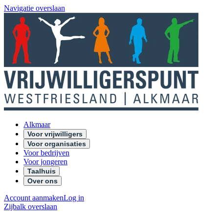
Navigatie overslaan
Alkmaar
Voor vrijwilligers
Voor organisaties
Voor bedrijven
Voor jongeren
Taalhuis
Over ons
Account aanmaken
Log in
Zijbalk overslaan