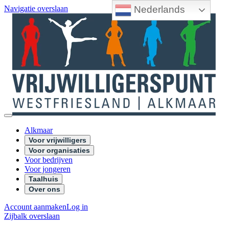
Nederlands
Navigatie overslaan
Alkmaar
Voor vrijwilligers
Voor organisaties
Voor bedrijven
Voor jongeren
Taalhuis
Over ons
Account aanmaken
Log in
Zijbalk overslaan