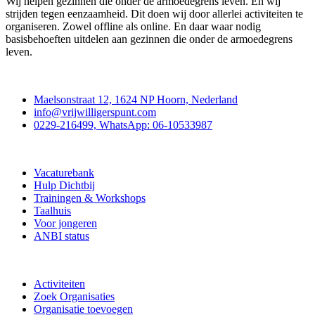
Wij helpen gezinnen die onder de armoedegrens leven. En wij
strijden tegen eenzaamheid. Dit doen wij door allerlei activiteiten te
organiseren. Zowel offline als online. En daar waar nodig
basisbehoeften uitdelen aan gezinnen die onder de armoedegrens
leven.
Contact
Maelsonstraat 12, 1624 NP Hoorn, Nederland
info@vrijwilligerspunt.com
0229-216499, WhatsApp: 06-10533987
Vrijwilligerspunt
Vacaturebank
Hulp Dichtbij
Trainingen & Workshops
Taalhuis
Voor jongeren
ANBI status
Doe mee
Activiteiten
Zoek Organisaties
Organisatie toevoegen