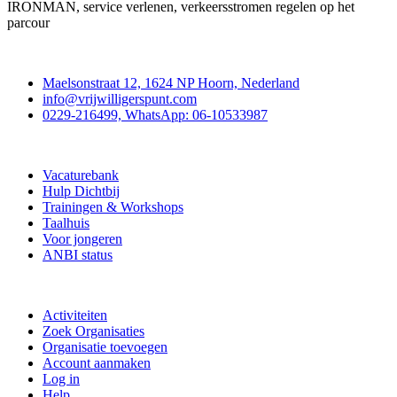
IRONMAN, service verlenen, verkeersstromen regelen op het
parcour
Contact
Maelsonstraat 12, 1624 NP Hoorn, Nederland
info@vrijwilligerspunt.com
0229-216499, WhatsApp: 06-10533987
Vrijwilligerspunt
Vacaturebank
Hulp Dichtbij
Trainingen & Workshops
Taalhuis
Voor jongeren
ANBI status
Doe mee
Activiteiten
Zoek Organisaties
Organisatie toevoegen
Account aanmaken
Log in
Help