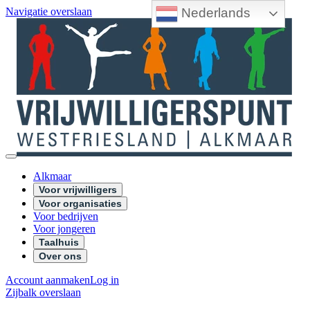
Nederlands
Navigatie overslaan
Alkmaar
Voor vrijwilligers
Voor organisaties
Voor bedrijven
Voor jongeren
Taalhuis
Over ons
Account aanmaken
Log in
Zijbalk overslaan