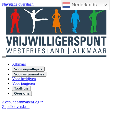
Nederlands
Navigatie overslaan
Alkmaar
Voor vrijwilligers
Voor organisaties
Voor bedrijven
Voor jongeren
Taalhuis
Over ons
Account aanmaken
Log in
Zijbalk overslaan