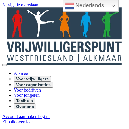
Nederlands
Navigatie overslaan
Alkmaar
Voor vrijwilligers
Voor organisaties
Voor bedrijven
Voor jongeren
Taalhuis
Over ons
Account aanmaken
Log in
Zijbalk overslaan