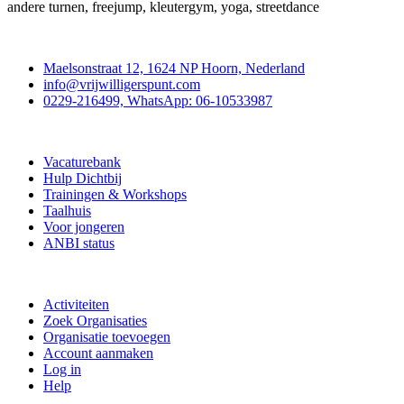
andere turnen, freejump, kleutergym, yoga, streetdance
Contact
Maelsonstraat 12, 1624 NP Hoorn, Nederland
info@vrijwilligerspunt.com
0229-216499, WhatsApp: 06-10533987
Vrijwilligerspunt
Vacaturebank
Hulp Dichtbij
Trainingen & Workshops
Taalhuis
Voor jongeren
ANBI status
Doe mee
Activiteiten
Zoek Organisaties
Organisatie toevoegen
Account aanmaken
Log in
Help