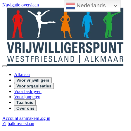
Nederlands
Navigatie overslaan
Alkmaar
Voor vrijwilligers
Voor organisaties
Voor bedrijven
Voor jongeren
Taalhuis
Over ons
Account aanmaken
Log in
Zijbalk overslaan