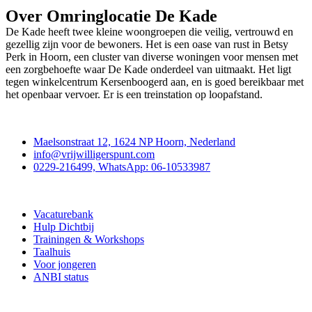
Over Omringlocatie De Kade
De Kade heeft twee kleine woongroepen die veilig, vertrouwd en
gezellig zijn voor de bewoners. Het is een oase van rust in Betsy
Perk in Hoorn, een cluster van diverse woningen voor mensen met
een zorgbehoefte waar De Kade onderdeel van uitmaakt. Het ligt
tegen winkelcentrum Kersenboogerd aan, en is goed bereikbaar met
het openbaar vervoer. Er is een treinstation op loopafstand.
Contact
Maelsonstraat 12, 1624 NP Hoorn, Nederland
info@vrijwilligerspunt.com
0229-216499, WhatsApp: 06-10533987
Vrijwilligerspunt
Vacaturebank
Hulp Dichtbij
Trainingen & Workshops
Taalhuis
Voor jongeren
ANBI status
Doe mee