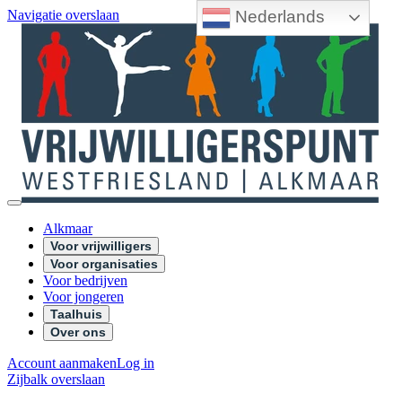
Nederlands
Navigatie overslaan
Alkmaar
Voor vrijwilligers
Voor organisaties
Voor bedrijven
Voor jongeren
Taalhuis
Over ons
Account aanmaken
Log in
Zijbalk overslaan