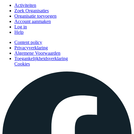
Activiteiten
Zoek Organisaties
Organisatie toevoegen
Account aanmaken
Log in
Help
Content policy
Privacyverklaring
Algemene Voorwaarden
Toegankelijkheidsverklaring
Cookies