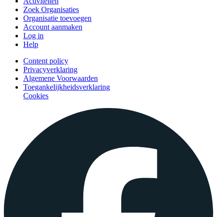
Activiteiten
Zoek Organisaties
Organisatie toevoegen
Account aanmaken
Log in
Help
Content policy
Privacyverklaring
Algemene Voorwaarden
Toegankelijkheidsverklaring
Cookies