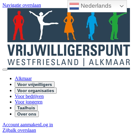
Nederlands
Navigatie overslaan
Alkmaar
Voor vrijwilligers
Voor organisaties
Voor bedrijven
Voor jongeren
Taalhuis
Over ons
Account aanmaken
Log in
Zijbalk overslaan