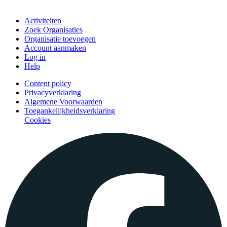
Doe mee
Activiteiten
Zoek Organisaties
Organisatie toevoegen
Account aanmaken
Log in
Help
Content policy
Privacyverklaring
Algemene Voorwaarden
Toegankelijkheidsverklaring
Cookies