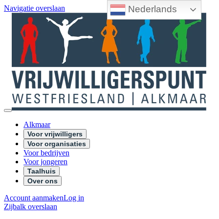
Nederlands
Navigatie overslaan
Alkmaar
Voor vrijwilligers
Voor organisaties
Voor bedrijven
Voor jongeren
Taalhuis
Over ons
Account aanmaken
Log in
Zijbalk overslaan