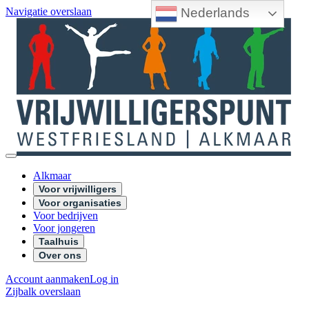
Nederlands
Navigatie overslaan
Alkmaar
Voor vrijwilligers
Voor organisaties
Voor bedrijven
Voor jongeren
Taalhuis
Over ons
Account aanmaken
Log in
Zijbalk overslaan