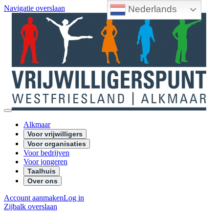
Nederlands
Navigatie overslaan
Alkmaar
Voor vrijwilligers
Voor organisaties
Voor bedrijven
Voor jongeren
Taalhuis
Over ons
Account aanmaken
Log in
Zijbalk overslaan