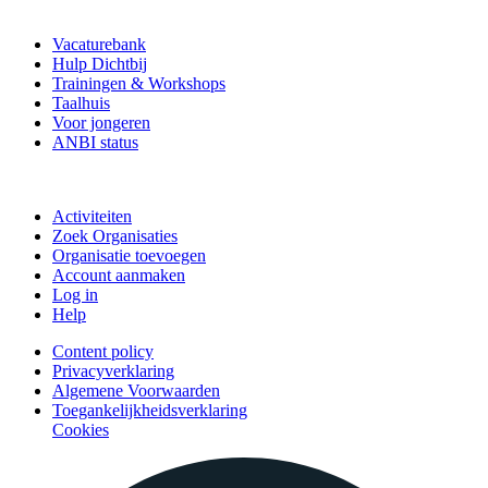
Vrijwilligerspunt
Vacaturebank
Hulp Dichtbij
Trainingen & Workshops
Taalhuis
Voor jongeren
ANBI status
Doe mee
Activiteiten
Zoek Organisaties
Organisatie toevoegen
Account aanmaken
Log in
Help
Content policy
Privacyverklaring
Algemene Voorwaarden
Toegankelijkheidsverklaring
Cookies