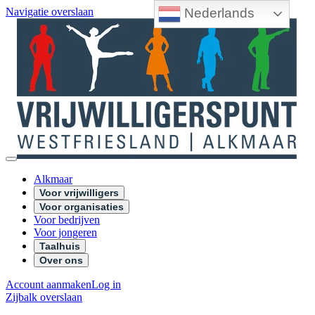
Nederlands
Navigatie overslaan
Alkmaar
Voor vrijwilligers
Voor organisaties
Voor bedrijven
Voor jongeren
Taalhuis
Over ons
Account aanmaken
Log in
Zijbalk overslaan