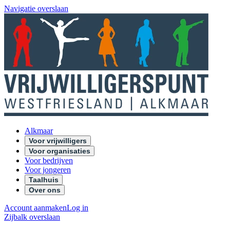
Navigatie overslaan
Alkmaar
Voor vrijwilligers
Voor organisaties
Voor bedrijven
Voor jongeren
Taalhuis
Over ons
Account aanmaken
Log in
Zijbalk overslaan