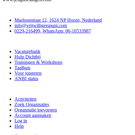
Contact
Maelsonstraat 12, 1624 NP Hoorn, Nederland
info@vrijwilligerspunt.com
0229-216499, WhatsApp: 06-10533987
Vrijwilligerspunt
Vacaturebank
Hulp Dichtbij
Trainingen & Workshops
Taalhuis
Voor jongeren
ANBI status
Doe mee
Activiteiten
Zoek Organisaties
Organisatie toevoegen
Account aanmaken
Log in
Help