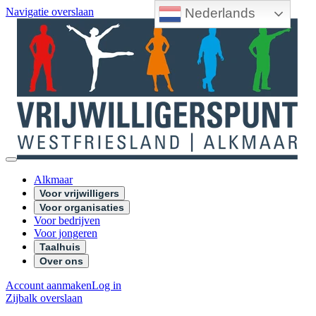
Nederlands
Navigatie overslaan
Alkmaar
Voor vrijwilligers
Voor organisaties
Voor bedrijven
Voor jongeren
Taalhuis
Over ons
Account aanmaken
Log in
Zijbalk overslaan