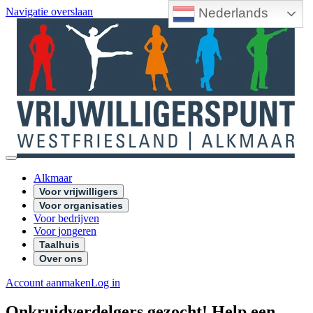
Nederlands
Navigatie overslaan
Alkmaar
Voor vrijwilligers
Voor organisaties
Voor bedrijven
Voor jongeren
Taalhuis
Over ons
Account aanmaken
Log in
Onkruidverdelgers gezocht! Help een