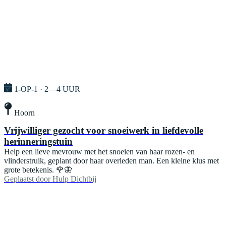
1-OP-1 · 2—4 UUR
Hoorn
Vrijwilliger gezocht voor snoeiwerk in liefdevolle
herinneringstuin
Help een lieve mevrouw met het snoeien van haar rozen- en
vlinderstruik, geplant door haar overleden man. Een kleine klus met
grote betekenis. 🌹🦋
Geplaatst door
Hulp Dichtbij