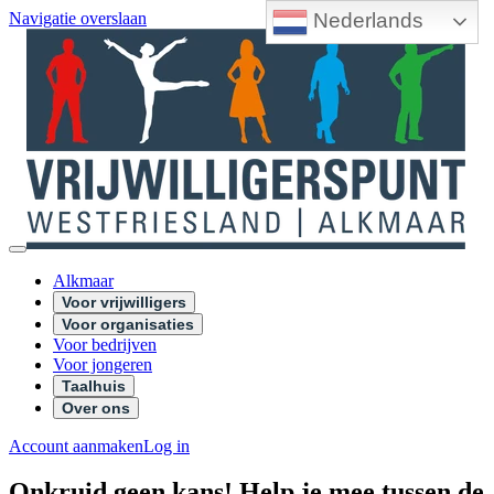
Nederlands
Navigatie overslaan
Alkmaar
Voor vrijwilligers
Voor organisaties
Voor bedrijven
Voor jongeren
Taalhuis
Over ons
Account aanmaken
Log in
Onkruid geen kans! Help je mee tussen de