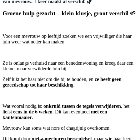
van mevrouw. 1 keer maakt al verschil! 🌿
Groene hulp gezocht – klein klusje, groot verschil
🌱
Voor een mevrouw op leeftijd zoeken we een vrijwilliger die haar
tuin weer wat netter kan maken.
Ze is onlangs verhuisd naar een benedenwoning en kreeg daar een
kleine, maar verwilderde tuin bij.
Zelf lukt het haar niet om die bij te houden, en
ze heeft geen
gereedschap tot haar beschikking
.
Wat vooral nodig is:
onkruid tussen de tegels verwijderen
, het
liefst
eens in de 6 weken
. Dit kan eventueel
met een
kantenmaaier
.
Mevrouw kan soms wat nors of chagrijnig overkomen.
Dit komt door
niet-aangeboren hersenletsel
, maar wie haar leert