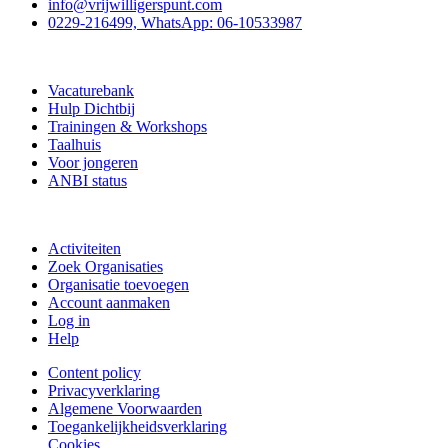
info@vrijwilligerspunt.com
0229-216499, WhatsApp: 06-10533987
Vrijwilligerspunt
Vacaturebank
Hulp Dichtbij
Trainingen & Workshops
Taalhuis
Voor jongeren
ANBI status
Doe mee
Activiteiten
Zoek Organisaties
Organisatie toevoegen
Account aanmaken
Log in
Help
Content policy
Privacyverklaring
Algemene Voorwaarden
Toegankelijkheidsverklaring
Cookies