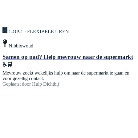
1-OP-1 · FLEXIBELE UREN
Nibbixwoud
Samen op pad? Help mevrouw naar de supermarkt
♿🛒
Mevrouw zoekt wekelijks hulp om naar de supermarkt te gaan én
voor gezellig contact.
Geplaatst door
Hulp Dichtbij